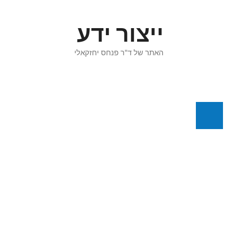
דלג
תוכן
ייצור ידע
האתר של ד"ר פנחס יחזקאלי