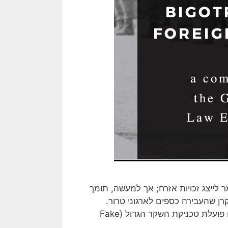
ים" – CAIR, הוא גוף המתיימר לייצג זכויות אזרח; אך למעשה, תומך
היה צד לא מואשם בפרשת Holy Land Foundation – קרן שהעבירה כספים לארגוני טרור.
ההסתה והתעמולה שהוא מפיץ על ישראל הם דוגמה לאופן שבו פועלת טכניקת השקר הגדול (Fake