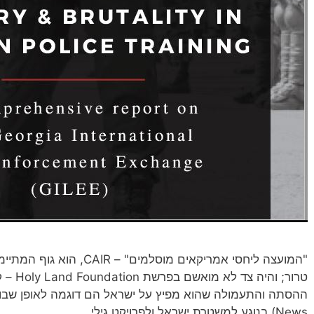
"המועצה ליחסי אמריקאים מוסלמ
טרור; ו
News) בנוגע למשטרת ישראל ולפרויקט גילי…