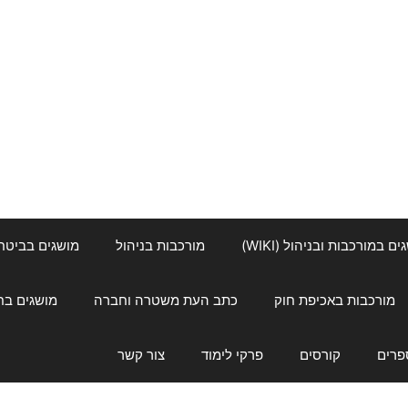
ם במורכבות ובניהול (WIKI)
מורכבות בניהול
מושגים בביטחון ל
מורכבות באכיפת חוק
כתב העת משטרה וחברה
מושגים בחינוך
פרים
קורסים
פרקי לימוד
צור קשר