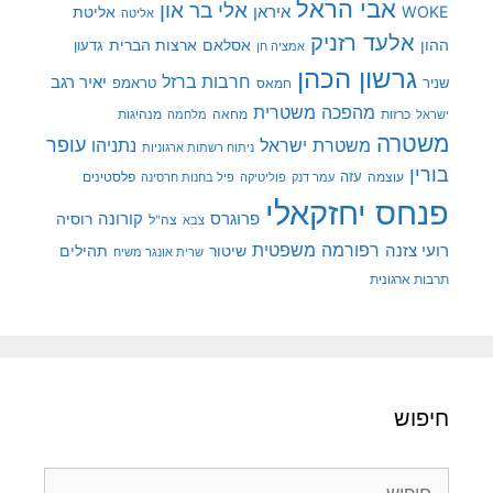
אבי הראל
אלי בר און
איראן
WOKE
אליטת
אליטה
אלעד רזניק
ההון
אסלאם
ארצות הברית
גדעון
אמציה חן
גרשון הכהן
חרבות ברזל
יאיר רגב
שניר
טראמפ
חמאס
מהפכה משטרית
מנהיגות
ישראל
כרזות
מחאה
מלחמה
משטרה
עופר
משטרת ישראל
נתניהו
ניתוח רשתות ארגוניות
בורין
עוצמה
עזה
פלסטינים
עמר דנק
פוליטיקה
פיל בחנות חרסינה
פנחס יחזקאלי
קורונה
פרוגרס
רוסיה
צה"ל
צבא
רפורמה משפטית
רועי צזנה
שיטור
תהילים
שרית אונגר משיח
תרבות ארגונית
חיפוש
חיפוש: