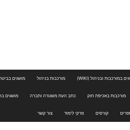
ם במורכבות ובניהול (WIKI)
מורכבות בניהול
מושגים בביטחון ל
מורכבות באכיפת חוק
כתב העת משטרה וחברה
מושגים בחינוך
פרים
קורסים
פרקי לימוד
צור קשר