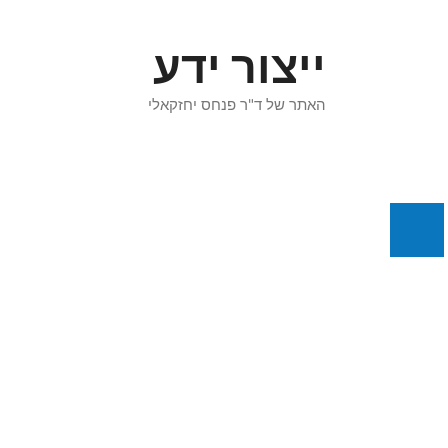
דלג
תוכן
ייצור ידע
האתר של ד"ר פנחס יחזקאלי