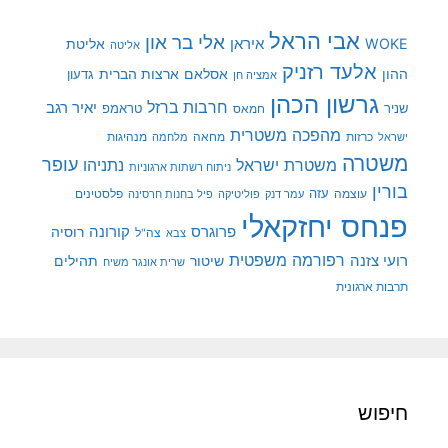
אבי הראל
אלי בר און
איראן
WOKE
אליטת
אליטה
אלעד רזניק
ההון
אסלאם
ארצות הברית
גדעון
אמציה חן
גרשון הכהן
חרבות ברזל
יאיר רגב
שניר
טראמפ
חמאס
מהפכה משטרית
מנהיגות
ישראל
כרזות
מחאה
מלחמה
משטרה
עופר
משטרת ישראל
נתניהו
ניתוח רשתות ארגוניות
בורין
עוצמה
עזה
פלסטינים
עמר דנק
פוליטיקה
פיל בחנות חרסינה
פנחס יחזקאלי
קורונה
פרוגרס
רוסיה
צה"ל
צבא
רפורמה משפטית
רועי צזנה
שיטור
תהילים
שרית אונגר משיח
תרבות ארגונית
חיפוש