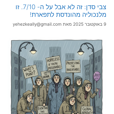
צבי סדן: זה לא אבל על ה- 7/10. זו
מלנכוליה מהונדסת לתפארת!
9 באוקטובר 2025
מאת
yehezkeally@gmail.com