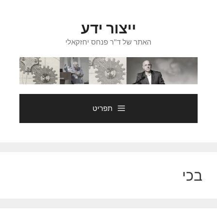
דלג
תוכן
ייצור ידע
האתר של ד"ר פנחס יחזקאלי
תפריט
בכי