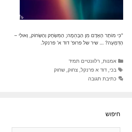
"כִּי מוֹתָר הָאָדָם מִן הַבְּהֵמָה; הַמִּשְׂחָק וְהַשְּׂחוֹק, וְאוּלַי –
הַדִּמְעָה? … שיר של פרופ' דוד א' פרנקל.
קטגוריות
אמנות
,
רלוונטיים תמיד
תגיות
בכי
,
דוד א פרנקל
,
צחוק
,
שחוק
כתיבת תגובה
חיפוש
חיפוש: