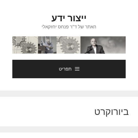
דלג
תוכן
ייצור ידע
האתר של ד"ר פנחס יחזקאלי
תפריט
ביורוקרט