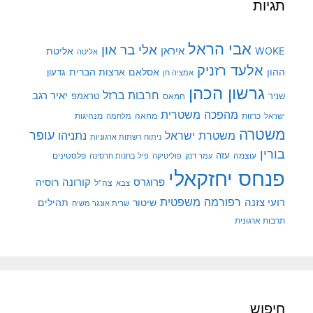
תגיות
אבי הראל
אלי בר און
איראן
WOKE
אליטת
אליטה
אלעד רזניק
ההון
אסלאם
ארצות הברית
גדעון
אמציה חן
גרשון הכהן
חרבות ברזל
יאיר רגב
שניר
טראמפ
חמאס
מהפכה משטרית
מנהיגות
ישראל
כרזות
מחאה
מלחמה
משטרה
עופר
משטרת ישראל
נתניהו
ניתוח רשתות ארגוניות
בורין
עוצמה
עזה
פלסטינים
עמר דנק
פוליטיקה
פיל בחנות חרסינה
פנחס יחזקאלי
קורונה
פרוגרס
רוסיה
צה"ל
צבא
רפורמה משפטית
רועי צזנה
שיטור
תהילים
שרית אונגר משיח
תרבות ארגונית
חיפוש