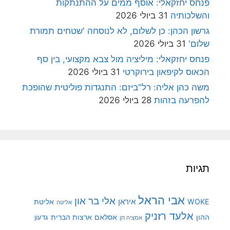
פנחס יחזקאלי: אוסף ממים על ההתנתקות
והשלכותיה
31 ביולי 2026
גרשון הכהן: כן לשלום, לא לנוסחה 'שטחים תמורת
שלום'
31 ביולי 2026
פנחס יחזקאלי: מיליציה מול צבא מקצועי, בין סף
הכאוס לקיפאון בירוקרטי
31 ביולי 2026
משה כהן אליה: רל"ביזם: התנגדות פוליטית שהופכת
להפרעה בזהות
28 ביולי 2026
תגיות
אבי הראל
אלי בר און
איראן
WOKE
אליטת
אליטה
אלעד רזניק
ההון
אסלאם
ארצות הברית
גדעון
אמציה חן