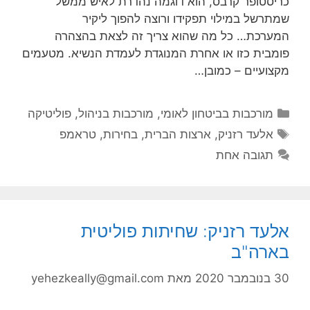
כריסטופר קרבס, הוא דוגמה נהדרת לאיש ממשל
שמתרשל במילוי תפקידו ורוצה להפוך ליקיר
המערכת… כל מה שהוא צריך זה לצאת בהצהרה
פומבית כזו או אחרת המנוגדת לעמדת הנשיא. מטעמים
מקצועיים – כמובן…
קטגוריות
מורכבות בביטחון לאומי
,
מורכבות בניהול
,
פוליטיקה
תגיות
אלעד רזניק
,
ארצות הברית
,
בחירות
,
טראמפ
תגובה אחת
אלעד רזניק: שחיתות פוליטית
בארה"ב
30 בנובמבר 2020
מאת
yehezkeally@gmail.com