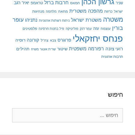
גרשון הכהן
חרבות ברזל
יאיר רגב
שניר
טראמפ
חמאס
מהפכה משטרית
מנהיגות
ישראל
כרזות
מחאה
מלחמה
משטרה
עופר
משטרת ישראל
נתניהו
ניתוח רשתות ארגוניות
בורין
עוצמה
עזה
פלסטינים
עמר דנק
פוליטיקה
פיל בחנות חרסינה
פנחס יחזקאלי
קורונה
פרוגרס
רוסיה
צה"ל
צבא
רפורמה משפטית
רועי צזנה
שיטור
תהילים
שרית אונגר משיח
תרבות ארגונית
חיפוש
חיפוש: