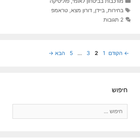
מורכבות בביטחון לאומי
,
פוליטיקה
תגיות
בחירות
,
ביידן
,
דורון מצא
,
טראמפ
2 תגובות
עמוד
עמוד
עמוד
עמוד
←
הקודם
1
2
3
…
5
הבא
→
חיפוש
חיפוש: