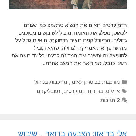
הדמוקרטים רואים את הנשיא טראמפ כמי שגורם
לכאוס, מפלג את האומה ומוביל לשיבושים מסוכנים
גדולים. הרפובליקנים רואים בדמוקרטים איום גדול על
מה שהפך את אמריקה לגדולה, שהיא תוביל
לסוציאליזם ותשנה את המדינה לרעה. כל צד רואה את
השני כנבל. אני רואה את המצב אחרת…
קטגוריות
מורכבות בביטחון לאומי
,
מורכבות בניהול
תגיות
אדיג'ס
,
בחירות
,
דמוקרטים
,
רפובליקנים
2 תגובות
אלי בר און: הצבעה בדואר – שיבוש