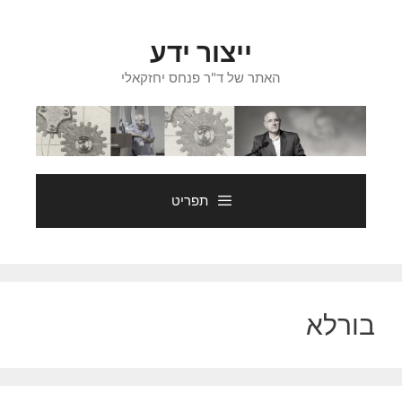
דלג
תוכן
ייצור ידע
האתר של ד"ר פנחס יחזקאלי
תפריט
בורלא