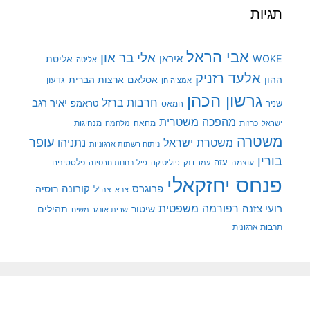
תגיות
אבי הראל
אלי בר און
איראן
WOKE
אליטת
אליטה
אלעד רזניק
ההון
אסלאם
ארצות הברית
גדעון
אמציה חן
גרשון הכהן
חרבות ברזל
יאיר רגב
שניר
טראמפ
חמאס
מהפכה משטרית
מנהיגות
ישראל
כרזות
מחאה
מלחמה
משטרה
עופר
משטרת ישראל
נתניהו
ניתוח רשתות ארגוניות
בורין
עוצמה
עזה
פלסטינים
עמר דנק
פוליטיקה
פיל בחנות חרסינה
פנחס יחזקאלי
קורונה
פרוגרס
רוסיה
צה"ל
צבא
רפורמה משפטית
רועי צזנה
שיטור
תהילים
שרית אונגר משיח
תרבות ארגונית