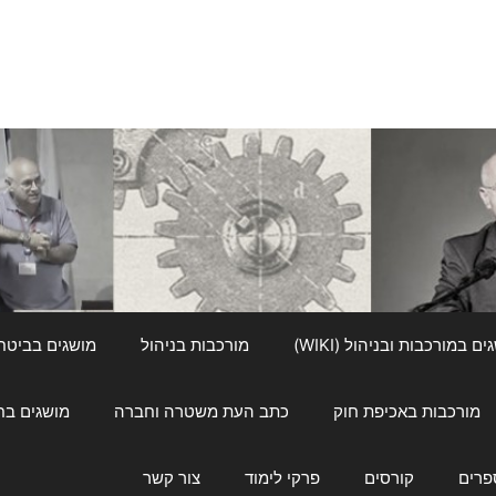
ם במורכבות ובניהול (WIKI)
מורכבות בניהול
מושגים בביטחון ל
מורכבות באכיפת חוק
כתב העת משטרה וחברה
מושגים בחינוך
פרים
קורסים
פרקי לימוד
צור קשר