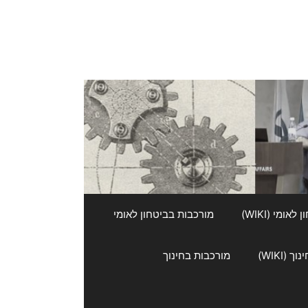
אומי (WIKI)
מורכבות בביטחון לאומי
 (WIKI)
מורכבות בחינוך