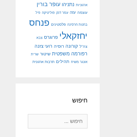
עופר בורין
נתניהו
ארגוניות
עוצמה
עזה
עמר דנק
פוליטיקה
פיל
פנחס
פלסטינים
בחנות חרסינה
יחזקאלי
פרוגרס
צבא
קורונה
רועי צזנה
רוסיה
צה"ל
רפורמה משפטית
שיטור
שרית
תהילים
אונגר משיח
תרבות ארגונית
חיפוש
חיפוש: