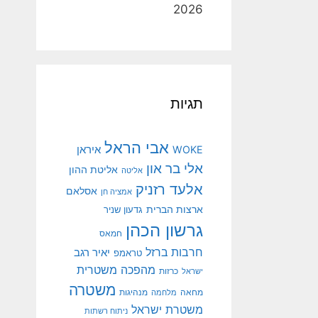
2026
תגיות
אבי הראל
איראן
WOKE
אלי בר און
אליטת ההון
אליטה
אלעד רזניק
אסלאם
אמציה חן
ארצות הברית
גדעון שניר
גרשון הכהן
חמאס
חרבות ברזל
יאיר רגב
טראמפ
מהפכה משטרית
ישראל
כרזות
משטרה
מנהיגות
מחאה
מלחמה
משטרת ישראל
ניתוח רשתות