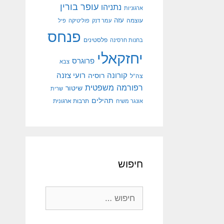
עופר בורין
נתניהו
ארגוניות
עוצמה
עזה
עמר דנק
פוליטיקה
פיל
פנחס
פלסטינים
בחנות חרסינה
יחזקאלי
פרוגרס
צבא
קורונה
רועי צזנה
רוסיה
צה"ל
רפורמה משפטית
שיטור
שרית
תהילים
אונגר משיח
תרבות ארגונית
חיפוש
חיפוש: