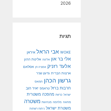
2026
תגיות
אבי הראל
איראן
WOKE
אלי בר און
אליטת ההון
אליטה
אלעד רזניק
אסלאם
אמציה חן
ארצות הברית
גדעון שניר
גרשון הכהן
חמאס
חרבות ברזל
יאיר רגב
טראמפ
מהפכה משטרית
ישראל
כרזות
משטרה
מנהיגות
מחאה
מלחמה
משטרת ישראל
ניתוח רשתות