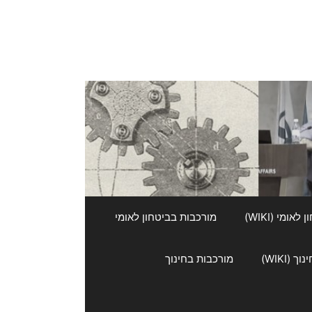
אומי (WIKI)
מורכבות בביטחון לאומי
 (WIKI)
מורכבות בחינוך