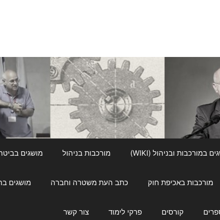
ם במורכבות ובניהול (WIKI)
מורכבות בניהול
מושגים בביטחון ל
מורכבות באכיפת חוק
כתב העת משטרה וחברה
מושגים בחינוך
פרים
קורסים
פרקי לימוד
צור קשר