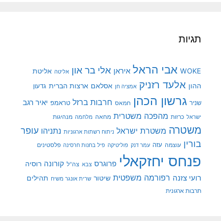
תגיות
אבי הראל
אלי בר און
איראן
WOKE
אליטת
אליטה
אלעד רזניק
ההון
אסלאם
ארצות הברית
גדעון
אמציה חן
גרשון הכהן
חרבות ברזל
יאיר רגב
שניר
טראמפ
חמאס
מהפכה משטרית
מנהיגות
ישראל
כרזות
מחאה
מלחמה
משטרה
עופר
משטרת ישראל
נתניהו
ניתוח רשתות ארגוניות
בורין
עוצמה
עזה
פלסטינים
עמר דנק
פוליטיקה
פיל בחנות חרסינה
פנחס יחזקאלי
קורונה
פרוגרס
רוסיה
צה"ל
צבא
רפורמה משפטית
רועי צזנה
שיטור
תהילים
שרית אונגר משיח
תרבות ארגונית