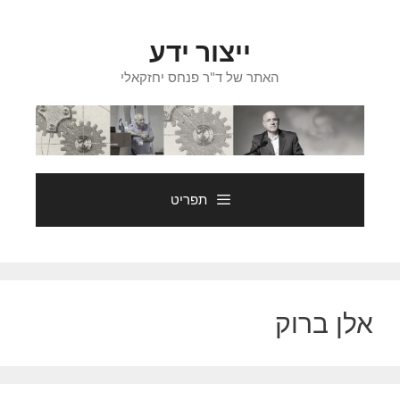
דלג
תוכן
ייצור ידע
האתר של ד"ר פנחס יחזקאלי
תפריט
אלן ברוק