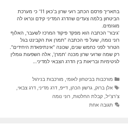
בתאריך פרסם הכתב רועי שרון ב'כאן 11' כי מערכת
הביטחון בלמה צעדים שהדרג המדיני קידם ונראו לה
מוגזמים.
'גיבור' הכתבה הוא מפקד פיקוד המרכז לשעבר, האלוף
רוני נומה, שעל פי הכתבה "תמרן את הקבינט בגל
הטרור לפני כחמש שנים, שכונה "אינתיפאדת היחידים".
רק שמה שרועי שרון מכנה 'תמרן', אלה השפעות גומלין
לגיטימיות ובריאות בין הדרג הצבאי למדיני…
קטגוריות
מורכבות בביטחון לאומי
,
מורכבות בניהול
תגיות
אלן ברוק
,
גרשון הכהן
,
דייפ
,
דרג מדיני
,
דרג צבאי
,
צ'רצ'יל
,
קבלת החלטות
,
רוני נומה
תגובה אחת