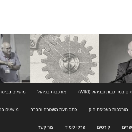
ם במורכבות ובניהול (WIKI)
מורכבות בניהול
מושגים בביטחון ל
מורכבות באכיפת חוק
כתב העת משטרה וחברה
מושגים בחינוך
פרים
קורסים
פרקי לימוד
צור קשר