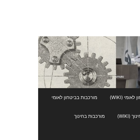
אומי (WIKI)
מורכבות בביטחון לאומי
 (WIKI)
מורכבות בחינוך