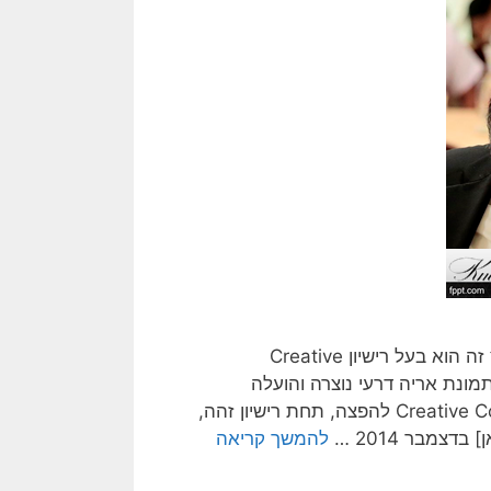
[תמונת אלי ישי נוצרה והועלה לויקיפדיה על ידי SeeFood. קובץ זה הוא בעל רישיון Creative
Co להפצה, תחת רישיון זהה, גרסה: CC BY-SA 3.0; תמונת אריה דרעי נוצרה והועלה
לויקיפדיה על ידי Zaher333. קובץ זה הוא בעל רישיון Creative Commons להפצה, תחת רישיון זהה,
להמשך קריאה