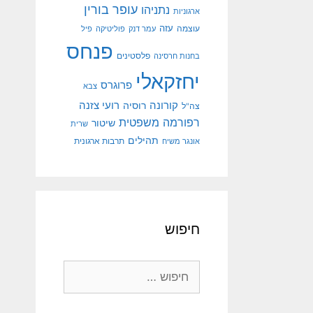
עופר בורין
נתניהו
ארגוניות
עוצמה
עזה
עמר דנק
פוליטיקה
פיל
פנחס
פלסטינים
בחנות חרסינה
יחזקאלי
פרוגרס
צבא
קורונה
רועי צזנה
רוסיה
צה"ל
רפורמה משפטית
שיטור
שרית
תהילים
אונגר משיח
תרבות ארגונית
חיפוש
חיפוש: