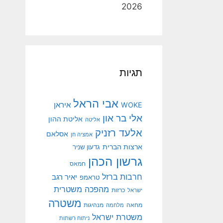
2026
תגיות
אבי הראל
איראן
WOKE
אלי בר און
אליטת ההון
אליטה
אלעד רזניק
אסלאם
אמציה חן
ארצות הברית
גדעון שניר
גרשון הכהן
חמאס
חרבות ברזל
יאיר רגב
טראמפ
מהפכה משטרית
ישראל
כרזות
משטרה
מנהיגות
מחאה
מלחמה
משטרת ישראל
ניתוח רשתות