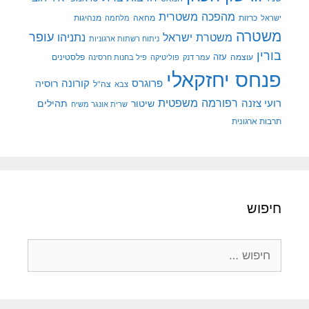
מהפכה משטרית
מנהיגות
ישראל
כרזות
מחאה
מלחמה
משטרה
עופר
משטרת ישראל
נתניהו
ניתוח רשתות ארגוניות
בורין
עוצמה
עזה
פלסטינים
עמר דנק
פוליטיקה
פיל בחנות חרסינה
פנחס יחזקאלי
קורונה
פרוגרס
רוסיה
צה"ל
צבא
רפורמה משפטית
רועי צזנה
שיטור
תהילים
שרית אונגר משיח
תרבות ארגונית
חיפוש
חיפוש: