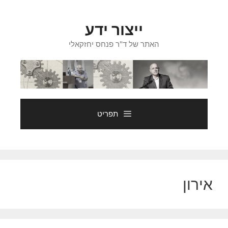
דלג
תוכן
ייצור ידע
האתר של ד"ר פנחס יחזקאלי
תפריט
אירון