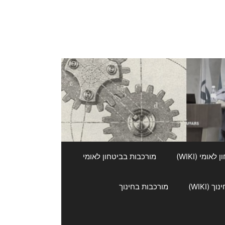
אומי (WIKI)
מורכבות בביטחון לאומי
 (WIKI)
מורכבות בחינוך