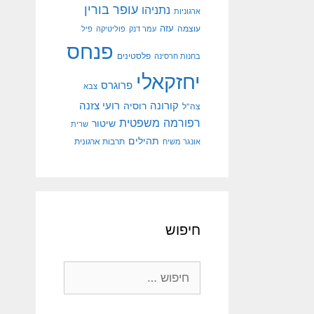
עופר בורין
נתניהו
ארגוניות
עוצמה
עזה
עמר דנק
פוליטיקה
פיל
פנחס
פלסטינים
בחנות חרסינה
יחזקאלי
פרוגרס
צבא
קורונה
רועי צזנה
רוסיה
צה"ל
רפורמה משפטית
שיטור
שרית
תהילים
אונגר משיח
תרבות ארגונית
חיפוש
חיפוש: