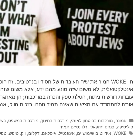
ה- WOKE המיר את שיח העובדות של חסידיו בנרטיבים. זה 
אינטלקטואלית, לא משום שזה מונע מהם ידע, אלא משום שזה
עובדות דורשות ניתוח, הטלת ספק והכרה במורכבות; הן מאתגר
אותנו להתמודד עם מציאות שאינה תמיד נוחה. בזכות הווק, אנחנ
קטגוריות
אמונה
,
מורכבות בביטחון לאומי
,
מורכבות בחינוך
,
מורכבות במשפט, בשיט
פוליטיקה
,
פנחס יחזקאלי
,
רלוונטיים תמיד
תגיות
WOKE
,
אידיוטים שימושיים
,
אינפנטיל
,
איסלאם
,
דקלום
,
ווק
,
טיפש
,
טפש