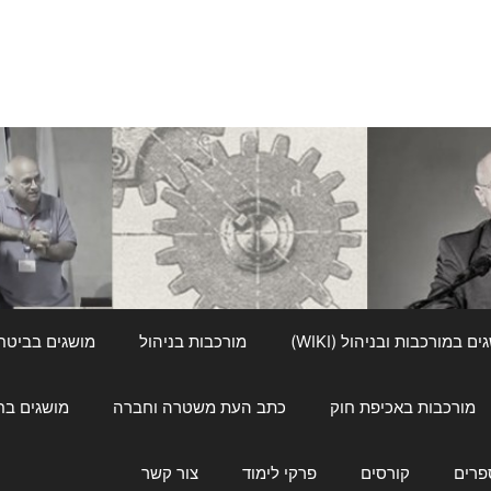
ם במורכבות ובניהול (WIKI)
מורכבות בניהול
מושגים בביטחון ל
מורכבות באכיפת חוק
כתב העת משטרה וחברה
מושגים בחינוך
פרים
קורסים
פרקי לימוד
צור קשר