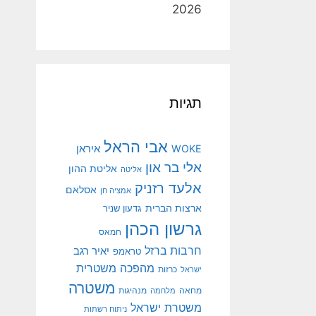
2026
תגיות
אבי הראל
איראן
WOKE
אלי בר און
אליטת ההון
אליטה
אלעד רזניק
אסלאם
אמציה חן
ארצות הברית
גדעון שניר
גרשון הכהן
חמאס
חרבות ברזל
יאיר רגב
טראמפ
מהפכה משטרית
ישראל
כרזות
משטרה
מנהיגות
מחאה
מלחמה
משטרת ישראל
ניתוח רשתות