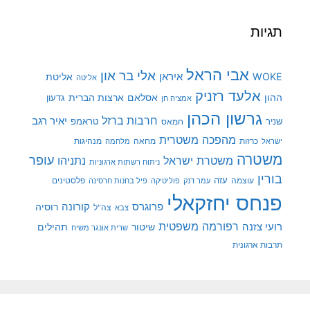
תגיות
אבי הראל
אלי בר און
איראן
WOKE
אליטת
אליטה
אלעד רזניק
ההון
אסלאם
ארצות הברית
גדעון
אמציה חן
גרשון הכהן
חרבות ברזל
יאיר רגב
שניר
טראמפ
חמאס
מהפכה משטרית
מנהיגות
ישראל
כרזות
מחאה
מלחמה
משטרה
עופר
משטרת ישראל
נתניהו
ניתוח רשתות ארגוניות
בורין
עוצמה
עזה
פלסטינים
עמר דנק
פוליטיקה
פיל בחנות חרסינה
פנחס יחזקאלי
קורונה
פרוגרס
רוסיה
צה"ל
צבא
רפורמה משפטית
רועי צזנה
שיטור
תהילים
שרית אונגר משיח
תרבות ארגונית