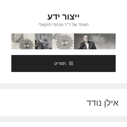
דלג
תוכן
ייצור ידע
האתר של ד"ר פנחס יחזקאלי
תפריט
אילן נודד