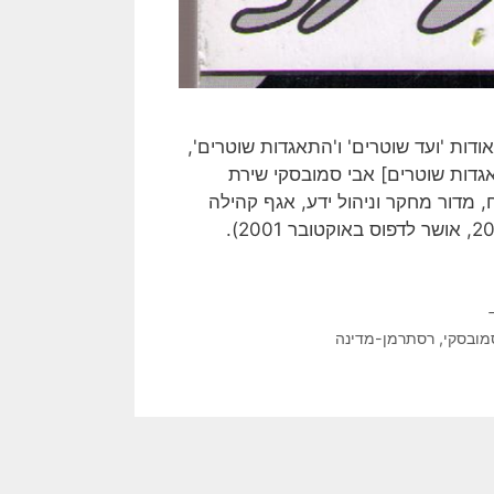
ות 'ועד שוטרים' ו'התאגדות שוטרים',
גדות שוטרים] אבי סמובסקי שירת
מן-מדינה, מפקח, מדור מחקר וניהול ידע, אגף קהילה
ומשמר אזרחי, משטרת-ישראל (התקבל במערכת בפברואר 2001, אושר לדפוס באוקטובר 2001).
מובסקי
,
רסתרמן-מדינה