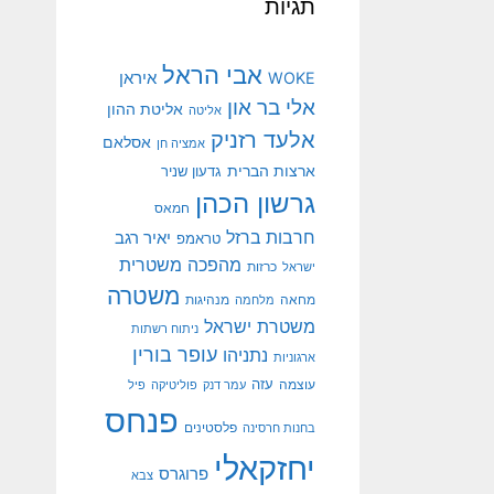
תגיות
אבי הראל
איראן
WOKE
אלי בר און
אליטת ההון
אליטה
אלעד רזניק
אסלאם
אמציה חן
ארצות הברית
גדעון שניר
גרשון הכהן
חמאס
חרבות ברזל
יאיר רגב
טראמפ
מהפכה משטרית
ישראל
כרזות
משטרה
מנהיגות
מחאה
מלחמה
משטרת ישראל
ניתוח רשתות
עופר בורין
נתניהו
ארגוניות
עוצמה
עזה
עמר דנק
פוליטיקה
פיל
פנחס
פלסטינים
בחנות חרסינה
יחזקאלי
פרוגרס
צבא