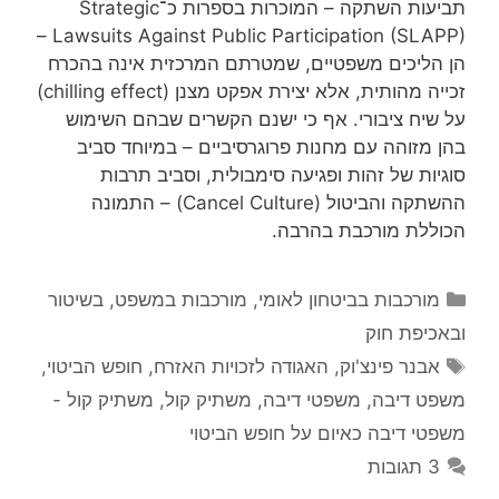
תביעות השתקה – המוכרות בספרות כ־Strategic
Lawsuits Against Public Participation (SLAPP) –
הן הליכים משפטיים, שמטרתם המרכזית אינה בהכרח
זכייה מהותית, אלא יצירת אפקט מצנן (chilling effect)
על שיח ציבורי. אף כי ישנם הקשרים שבהם השימוש
בהן מזוהה עם מחנות פרוגרסיביים – במיוחד סביב
סוגיות של זהות ופגיעה סימבולית, וסביב תרבות
ההשתקה והביטול (Cancel Culture) – התמונה
הכוללת מורכבת בהרבה.
קטגוריות
מורכבות בביטחון לאומי
,
מורכבות במשפט, בשיטור
ובאכיפת חוק
תגיות
אבנר פינצ'וק
,
האגודה לזכויות האזרח
,
חופש הביטוי
,
משפט דיבה
,
משפטי דיבה
,
משתיק קול
,
משתיק קול -
משפטי דיבה כאיום על חופש הביטוי
3 תגובות