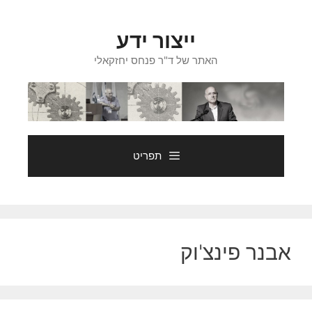
דלג
תוכן
ייצור ידע
האתר של ד"ר פנחס יחזקאלי
תפריט
אבנר פינצ'וק