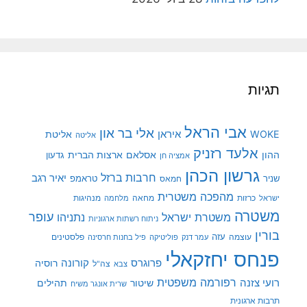
תגיות
אבי הראל
אלי בר און
איראן
WOKE
אליטת
אליטה
אלעד רזניק
ההון
אסלאם
ארצות הברית
גדעון
אמציה חן
גרשון הכהן
חרבות ברזל
יאיר רגב
שניר
טראמפ
חמאס
מהפכה משטרית
מנהיגות
ישראל
כרזות
מחאה
מלחמה
משטרה
עופר
משטרת ישראל
נתניהו
ניתוח רשתות ארגוניות
בורין
עוצמה
עזה
פלסטינים
עמר דנק
פוליטיקה
פיל בחנות חרסינה
פנחס יחזקאלי
קורונה
פרוגרס
רוסיה
צה"ל
צבא
רפורמה משפטית
רועי צזנה
שיטור
תהילים
שרית אונגר משיח
תרבות ארגונית