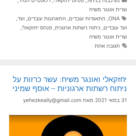
מורכבות בניהול
,
פנחס יחזקאלי
,
רלוונטיים תמיד
,
שרית אונגר משיח
תגיות
ONA
,
התאגדות עובדים
,
התארגנות עובדים
,
ועד
,
ועד עובדים
,
ניתוח רשתות ארגונית
,
פנחס יחזקאלי
,
שרית אונגר משיח
תגובה אחת
יחזקאלי ואונגר משיח: עשר כרזות על
ניתוח רשתות ארגוניות – אוסף שמיני
31 במאי 2021
מאת
yehezkeally@gmail.com