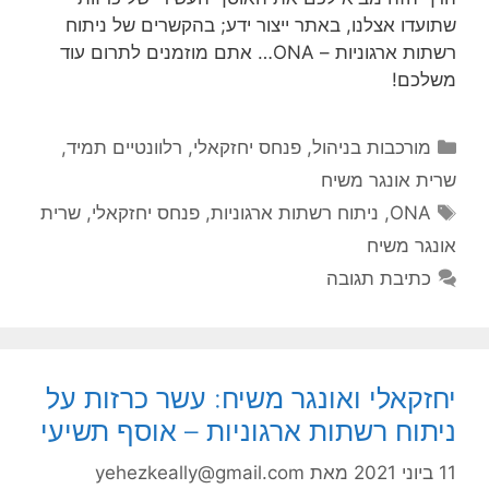
שתועדו אצלנו, באתר ייצור ידע; בהקשרים של ניתוח
רשתות ארגוניות – ONA… אתם מוזמנים לתרום עוד
משלכם!
קטגוריות
מורכבות בניהול
,
פנחס יחזקאלי
,
רלוונטיים תמיד
,
שרית אונגר משיח
תגיות
ONA
,
ניתוח רשתות ארגוניות
,
פנחס יחזקאלי
,
שרית
אונגר משיח
כתיבת תגובה
יחזקאלי ואונגר משיח: עשר כרזות על
ניתוח רשתות ארגוניות – אוסף תשיעי
11 ביוני 2021
מאת
yehezkeally@gmail.com