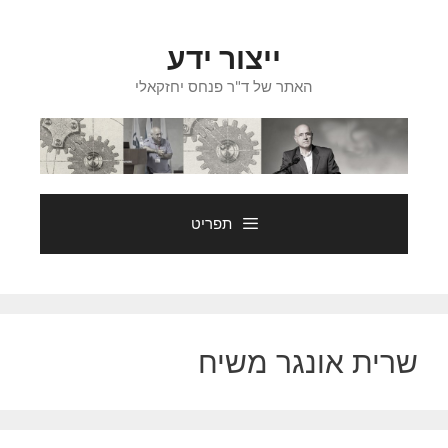
דלג
תוכן
ייצור ידע
האתר של ד"ר פנחס יחזקאלי
תפריט
שרית אונגר משיח