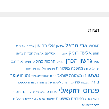
תגיות
אבי הראל
אלי בר און
איראן
WOKE
אליטת
אליטה
אלעד רזניק
ההון
אסלאם
ארצות הברית
גדעון
אמציה חן
גרשון הכהן
חרבות ברזל
יאיר רגב
שניר
טראמפ
חמאס
מהפכה משטרית
מנהיגות
ישראל
כרזות
מחאה
מלחמה
משטרה
עופר
משטרת ישראל
נתניהו
ניתוח רשתות ארגוניות
בורין
עוצמה
עזה
פלסטינים
עמר דנק
פוליטיקה
פיל בחנות חרסינה
פנחס יחזקאלי
קורונה
פרוגרס
רוסיה
צה"ל
צבא
רפורמה משפטית
רועי צזנה
שיטור
תהילים
שרית אונגר משיח
תרבות ארגונית