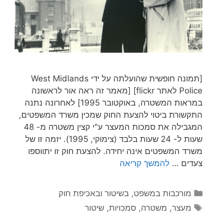
[תמונה חופשית שהועלתה על ידי West Midlands
Police לאתר flickr] [מאמר זה ראה אור לראשונה
במראות המשטרה, באוקטובר 1995] לאחרונה נתנה
תקשורת ביטוי להצעת החוק שמכין משרד המשפטים,
המגבילה את סמכות המעצר ע"י קצין משטרה מ- 48
שעות ל- 24 שעות בלבד (צימוקי, 1995). יזמה זו של
שרד המשפטים אינה יחידה. להצעת חוק זו יתווספו
עדים …
להמשך קריאה
קטגוריות
מורכבות במשפט, בשיטור ובאכיפת חוק
תגיות
מעצר
,
משטרה
,
סמכויות
,
שיטור