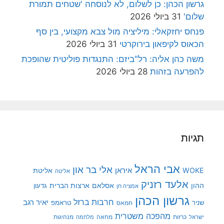
גרשון הכהן: כן לשלום, לא לנוסחה 'שטחים תמורת
שלום'
31 ביולי 2026
פנחס יחזקאלי: מיליציה מול צבא מקצועי, בין סף
הכאוס לקיפאון בירוקרטי
31 ביולי 2026
משה כהן אליה: רל"ביזם: התנגדות פוליטית שהופכת
להפרעה בזהות
28 ביולי 2026
תגיות
אבי הראל
אלי בר און
איראן
WOKE
אליטת
אליטה
אלעד רזניק
ההון
אסלאם
ארצות הברית
גדעון
אמציה חן
גרשון הכהן
חרבות ברזל
יאיר רגב
שניר
טראמפ
חמאס
מהפכה משטרית
מנהיגות
ישראל
כרזות
מחאה
מלחמה