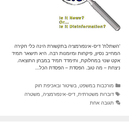
השתלת' דיס-אינפורמציה בתקשורת הינה כלי חקירה
מחייב נסיון, פיקחות ומיומנות רבה. היא תישאר תמיד
קט שנוי במחלוקת, ותימדד תמיד במבחן התוצאה.
יצחת – מה טוב. הפסדת – הפסדת הכל…
קטגוריות
מורכבות במשפט, בשיטור ובאכיפת חוק
תגיות
דוברות משטרתית
,
דיס-אינפורמציה
,
משטרה
תגובה אחת