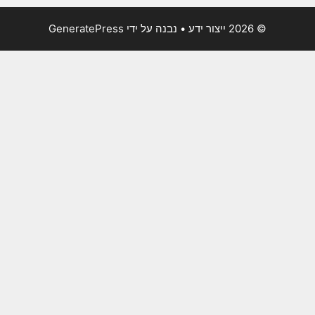
© 2026 ייצור ידע
• נבנה על ידי
GeneratePress