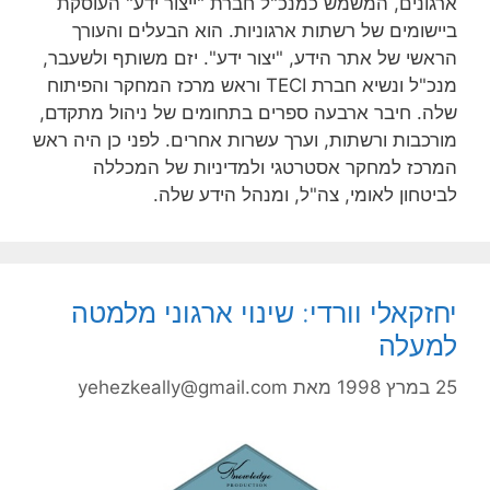
רגונים, המשמש כמנכ"ל חברת "ייצור ידע" העוסקת
יישומים של רשתות ארגוניות. הוא הבעלים והעורך
ראשי של אתר הידע, "יצור ידע". יזם משותף ולשעבר,
מנכ"ל ונשיא חברת TECI וראש מרכז המחקר והפיתוח
לה. חיבר ארבעה ספרים בתחומים של ניהול מתקדם,
ורכבות ורשתות, וערך עשרות אחרים. לפני כן היה ראש
מרכז למחקר אסטרטגי ולמדיניות של המכללה
ביטחון לאומי, צה"ל, ומנהל הידע שלה.
חזקאלי וורדי: שינוי ארגוני מלמטה
מעלה
2 במרץ 1998
מאת
yehezkeally@gmail.com