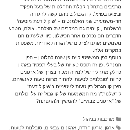
רכיבים בתהליך קבלת ההחלטות של בעל תפקיד
ביצועו בפועל. קו הגבול ביניהם קשה להגדרה
ד-משמעית. שני האלמנטים – 'שיקול דעת מוטעה'
'רשלנות', קיימים גם במקרים של הצלחה. אולם, מטבע
דברים הם נכרכים אחר הכישלון, כיוון שלעתים הם
שמשים אותנו לצרכים של הגדרת אחריות משפטית
מקרים אלה.
נוסף לפן המשפטי קיים פן שונה לחלוטין – הפן
מנהלי. פן זה תופס טעויות של בעלי תפקיד בארגון
חלק מתהליך של למידה ומכיר בצורך של ארגונים
היות 'סובלניים לטעות' להתיר מרווח טעות לאנשיהם.
יכן קו הגבול בין טעות לגיטימית ב'שיקול דעת'
'רשלנות'? מה המשמעות של קו גבול זה על יכולתם
ל "ארגונים צבאיים" להמשיך ולהתפתח?
קטגוריות
מורכבות בניהול
תגיות
ארגון
,
ארגון חרדה
,
ארגונים צבאיים
,
סובלנות לטעות
,