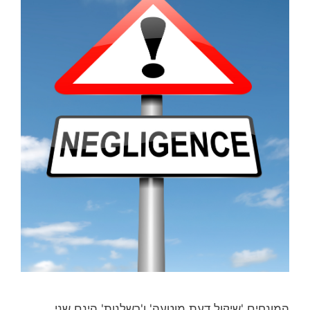
מונחים 'שיקול דעת מוטעה' ו'רשלנות' הינם שני