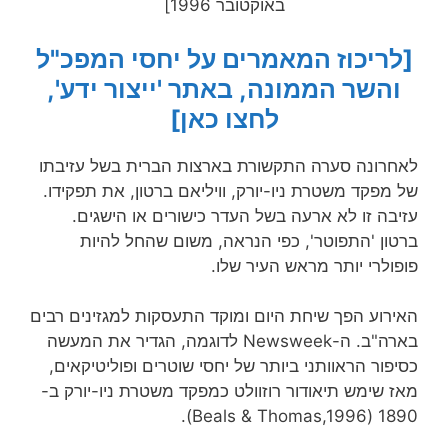
באוקטובר 1996]
[לריכוז המאמרים על יחסי המפכ"ל
והשר הממונה, באתר 'ייצור ידע',
לחצו כאן]
אחרונה סערה התקשורת בארצות הברית בשל עזיבתו
ל מפקד משטרת ניו-יורק, וויליאם ברטון, את תפקידו.
זיבה זו לא ארעה בשל העדר כישורים או הישגים.
רטון 'התפוטר', כפי הנראה, משום שהחל להיות
ופולרי יותר מראש העיר שלו.
אירוע הפך שיחת היום ומוקד התעסקות למגזינים רבים
בארה"ב. ה-Newsweek לדוגמה, הגדיר את המעשה
סיפור הראוותני ביותר של יחסי שוטרים ופוליטיקאים,
אז שימש תיאודור רוזוולט כמפקד משטרת ניו-יורק ב-
1890 (Beals & Thomas,1996)