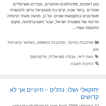
גון רופאים, פסיכולוגים-ארגוניים, עובדים-סוציאליים
אחרים. בתור שכזו, קיים בה פוטנציאל נרחב להכשרת
טודנטים במקצועות שונים. על כן, מהווה מערך הרווחה
דינמי של משטרת ישראל, עבור האוניברסיטה, מקום
תנסות עשיר…
קטגוריות
מורכבות בחינוך
,
מורכבות במשפט, בשיטור ובאכיפת
וק
תגיות
נאוה דיאי
,
עבודה סוציאלית
,
פרקטיקום
כתיבת תגובה
חזקאלי ושלו: נהלים – חיוניים אך לא
דושים
2 באוגוסט 1996
מאת
yehezkeally@gmail.com