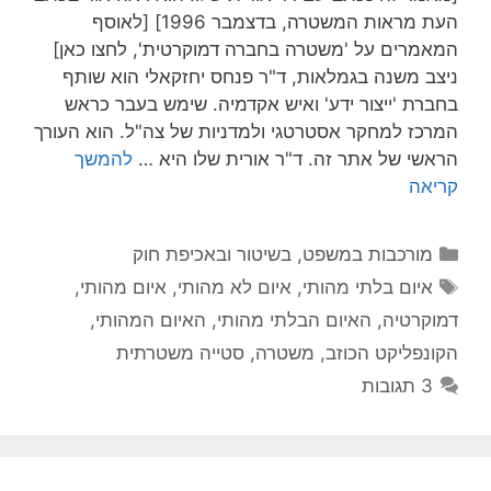
העת מראות המשטרה, בדצמבר 1996] [לאוסף
מאמרים על 'משטרה בחברה דמוקרטית', לחצו כאן]
יצב משנה בגמלאות, ד"ר פנחס יחזקאלי הוא שותף
חברת 'ייצור ידע' ואיש אקדמיה. שימש בעבר כראש
מרכז למחקר אסטרטגי ולמדניות של צה"ל. הוא העורך
ראשי של אתר זה. ד"ר אורית שלו היא …
להמשך
ריאה
קטגוריות
מורכבות במשפט, בשיטור ובאכיפת חוק
תגיות
איום בלתי מהותי
,
איום לא מהותי
,
איום מהותי
,
מוקרטיה
,
האיום הבלתי מהותי
,
האיום המהותי
,
קונפליקט הכוזב
,
משטרה
,
סטייה משטרתית
3 תגובות