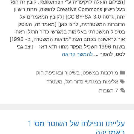
[הצילום הועלה לויקיפדיה ע"י Rdikeman. קובץ זה הוא
בעל רישיון Creative Commons להפצה, תחת רישיון
זהה, גרסה CC BY-SA 3.0] [לקובץ המאמרים על
דוברות המשטרתית, לחצו כאן] [מאמר זה, העוסק
טיפול המשטרתי באלימות במגרשי כדור הרגל, ראה
אור לראשונה בכתב העת "מראות המשטרה, ב- 1996]
בשנת 1996 השכיל מפקד מחוז ת"א דאז – ניצב גבי
סט, להפוך …
להמשך קריאה
קטגוריות
מורכבות במשפט, בשיטור ובאכיפת חוק
תגיות
אלימות במגרשי כדור רגל
,
משטרה
7 תגובות
עלייתו ונפילתו של השוטר מס' 1
אמריקה