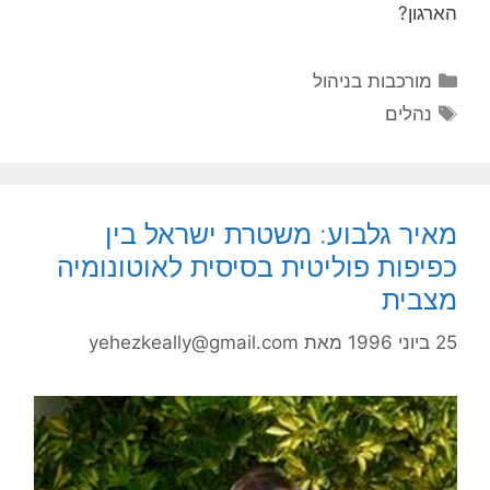
ארגון?
קטגוריות
מורכבות בניהול
תגיות
נהלים
איר גלבוע: משטרת ישראל בין
פיפות פוליטית בסיסית לאוטונומיה
צבית
2 ביוני 1996
מאת
yehezkeally@gmail.com