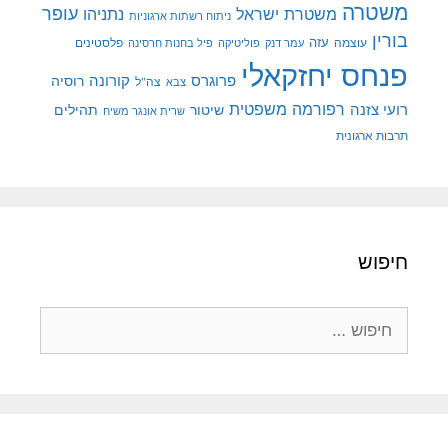
משטרה
עופר
משטרת ישראל
נתניהו
ניתוח רשתות ארגוניות
בורין
עוצמה
עזה
פלסטינים
עמר דנק
פוליטיקה
פיל בחנות חרסינה
פנחס יחזקאלי
קורונה
פרוגרס
רוסיה
צה"ל
צבא
רפורמה משפטית
רועי צזנה
שיטור
תהילים
שרית אונגר משיח
תרבות ארגונית
חיפוש
חיפוש: