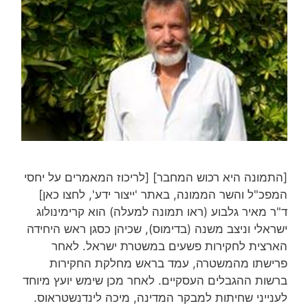
התמונה היא רכוש המחבר] [לריכוז המאמרים על יחסי
מפכ"ל והשר הממונה, באתר 'ייצור ידע', לחצו כאן]
"ר מאיר גלבוע (ראו תמונה למעלה) הוא קרימינולוג
שראלי וניצב משנה (בדימוס), שכיהן כסגן ראש היחידה
ארצית לחקירות פשעים במשטרת ישראל. לאחר
רישתו מהמשטרה, עמד בראש מחלקת החקירות
רשות ההגבלים העסקיים. לאחר מכן שימש יועץ מיוחד
ענייני שחיתות למבקר המדינה, מיכה לינדנשטראוס.