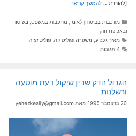
להורדת …
להמשך קריאה
קטגוריות
מורכבות בביטחון לאומי
,
מורכבות במשפט, בשיטור
באכיפת חוק
תגיות
מאיר גלבוע
,
משטרה ופוליטיקה
,
פוליטיזציה
4 תגובות
גבול הדק שבין שיקול דעת מוטעה
רשלנות
2 בדצמבר 1995
מאת
yehezkeally@gmail.com