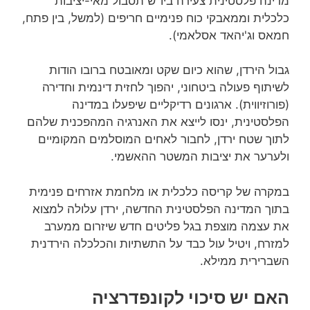
מדינה פלסטינית צעירה ביו"ש תסבול מאי-יציבות
כלכלית וממאבקי כוח פנימיים חריפים (למשל, בין פתח,
חמאס וג'יהאד אסלאמי).
גבול הירדן, שהוא כיום שקט ומאובטח ברובו הודות
לשיתוף פעולה ביטחוני, יהפוך לחזית דינמית וחדירה
(פורוזיווית). ארגונים רדיקליים שיפעלו במדינה
הפלסטינית, ינסו לייצא את האנרגיה המהפכנית שלהם
לתוך שטח ירדן, לחבור לאחים המוסלמים המקומיים
ולערער את יציבות המשטר ההאשמי.
במקרה של קריסה כלכלית או מלחמת אזרחים פנימית
בתוך המדינה הפלסטינית החדשה, ירדן עלולה למצוא
את עצמה מוצפת בגל פליטים חדש שיזרום ממערב
למזרח, ויטיל עול כבד על התשתיות והכלכלה הירדנית
השברירית ממילא.
האם יש סיכוי לקונפדרציה