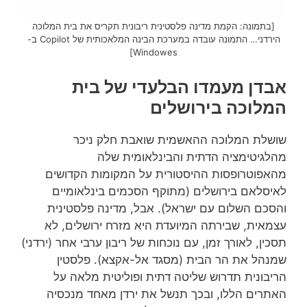
[בתמונה: הקמת מדינה פלסטינית ריבונית תקריס את בית המלוכה
הירדני… התמונה עובדה במערכת הבינה המלאכותית של Copilot ב-
Windowes]
אבדן מעמדו הבלעדי של בית
המלוכה בירושלים
שושלת המלוכה ההאשמית שואבת חלק ניכר
מהלגיטימציה הדתית והבינלאומית שלה
מהאפוטרופסות ההיסטורית על המקומות הקדושים
לאיסלאם בירושלים (מתוקף הסכמים בינלאומיים
והסכם השלום עם ישראל). אבל, מדינה פלסטינית
עצמאית, שבירתה המיועדת היא מזרח ירושלים, לא
תסכין, לאורך זמן, עם נוכחות של ריבון ערבי אחר (ירדני)
שמנהל את הר הבית (מסגד אל-אקצא). פלסטין
הריבונית תדרוש שליטה דתית ופוליטית מלאה על
האתרים הללו, ובכך תנשל את ירדן מאחד מנכסיה