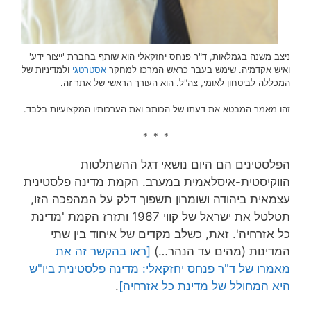
ניצב משנה בגמלאות, ד"ר פנחס יחזקאלי הוא שותף בחברת 'ייצור ידע'
ואיש אקדמיה. שימש בעבר כראש המרכז למחקר
אסטרטגי
ולמדיניות של
המכללה לביטחון לאומי, צה"ל. הוא העורך הראשי של אתר זה.
זהו מאמר המבטא את דעתו של הכותב ואת הערכותיו המקצועיות בלבד.
* * *
הפלסטינים הם היום נושאי דגל ההשתלטות
הווקיסטית-איסלאמית במערב. הקמת מדינה פלסטינית
עצמאית ביהודה ושומרון תשפוך דלק על המהפכה הזו,
תטלטל את ישראל של קווי 1967 ותזרז הקמת 'מדינת
כל אזרחיה'. זאת, כשלב מקדים של איחוד בין שתי
המדינות (מהים עד הנהר…)
[ראו בהקשר זה את
מאמרו של ד"ר פנחס יחזקאלי: מדינה פלסטינית ביו"ש
היא המחולל של מדינת כל אזרחיה]
.