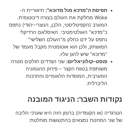
תפיסת ה"מדכא מול מדוכא":
תיאוריית ה-
Woke מחלקת את העולם בצורה דיכוטומית.
המערב (הקפיטליסטי, הלבן, הנוצרי-יהודי) נתפס
כ"מדכא" האולטימטיבי. האיסלאם הרדיקלי
נתפס על ידם כחלק מ"העולם השלישי"
המושתק, ולכן הוא אוטומטית מקבל מעמד של
"מדוכא" שיש להגן עליו.
פוסט-קולוניאליזם:
שני הצדדים חולקים מטרה
משותפת בטווח הקצר – פירוק ההגמוניה
המערבית, המוסדות הלאומיים והתרבות
הליברלית.
נקודות השבר: הניגוד המובנה
הטרגדיה (או הקומדיה) ברומן הזה היא שערכי הליבה
של שני המחנות נמצאים בהתנגשות מוחלטת: