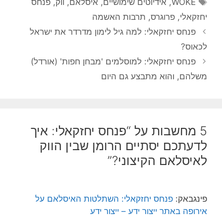
תגיות
WOKE
,
אידיוטים שימושיים
,
איסלאם
,
ווק
,
פנחס
יחזקאלי
,
פרוגרס
,
תרבות האשמה
פנחס יחזקאלי: למה גיל לימון מדרדר את ישראל
לכאוס?
פנחס יחזקאלי: למוסלמים 'מבחן חפות' (אורדל)
משלהם, והוא מתבצע גם היום
5 מחשבות על “פנחס יחזקאלי: איך
לדעתכם יסתיים הרומן שבין הווק
לאיסלאם הקיצוני?”
פינגבאק:
פנחס יחזקאלי: השתלטות האיסלאם על
אירופה באתר ייצור ידע – ייצור ידע