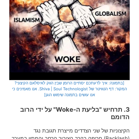
[בתמונה: איך לדעתכם יסתיים הרומן שבין הווק לאיסלאם הקיצוני?
המקור: דף הטוויטר של Shiva | Soul Technologist. אנו מאמינים כי
אנו עושים בתמונה שימוש הוגן]
3. תרחיש "בליעת ה-Woke" על ידי הרוב
הדומם
הקיצוניות של שני הצדדים מייצרת תגובת נגד
(Backlash) חריפה בקרב הציבור הרחב והמתון במערב.