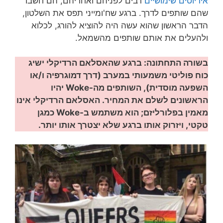
אידיוטים שימושיים
רבים לפניהם ואחריהם, הם חשבו
שהם שותפים לדרך. ברגע שח'ומייני תפס את השלטון,
הדבר הראשון שהוא עשה היה להוציא להורג, לכלוא
ולהעלים את אותם שותפים מהשמאל.
בשורה התחתונה: ברגע שהאסלאם הרדיקלי ישיג
כוח פוליטי משמעותי במערב (דרך דמוגרפיה ו/או
השפעה מוסדית), השותפים מה-Woke יהיו
הראשונים לשלם את המחיר. האסלאם הרדיקלי אינו
מאמין בפלורליזם; הוא משתמש ב-Woke כמגן
טקטי, ויזרוק אותו ברגע שלא יצטרך אותו יותר.