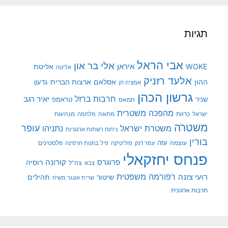
תגיות
אבי הראל
אלי בר און
איראן
WOKE
אליטת
אליטה
אלעד רזניק
ההון
אסלאם
ארצות הברית
גדעון
אמציה חן
גרשון הכהן
חרבות ברזל
יאיר רגב
שניר
טראמפ
חמאס
מהפכה משטרית
מנהיגות
ישראל
כרזות
מחאה
מלחמה
משטרה
עופר
משטרת ישראל
נתניהו
ניתוח רשתות ארגוניות
בורין
עוצמה
עזה
פלסטינים
עמר דנק
פוליטיקה
פיל בחנות חרסינה
פנחס יחזקאלי
קורונה
פרוגרס
רוסיה
צה"ל
צבא
רפורמה משפטית
רועי צזנה
שיטור
תהילים
שרית אונגר משיח
תרבות ארגונית