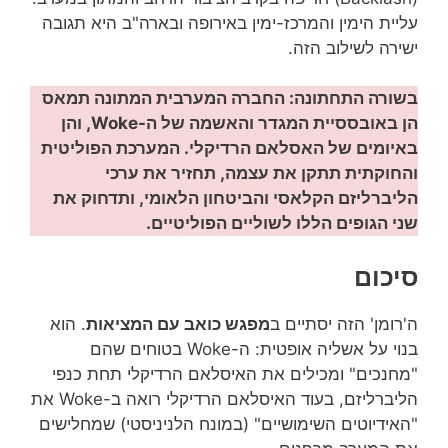
עליית הימין והמרכז-ימין באירופה ובארה"ב היא תגובה
ישירה לשילוב הזה.
בשורה התחתונה: החברה המערבית המתונה תמאס
הן באובססיית המגדר והאשמה של ה-Woke, והן
באיומים של האסלאם הרדיקלי. המערכת הפוליטית
והחוקתית תתקן את עצמה, תחזיר את ערכי
הליברליזם הקלאסי והביטחון הלאומי, ותדחוק את
שני הגופים הללו לשוליים הפוליטיים.
סיכום
ה'רומן' הזה יסתיים ב
מפגש כואב עם המציאות
. הוא
בנוי על אשליה אופטית: ה-Woke בטוחים שהם
"מחנכים" ומכילים את האיסלאם הרדיקלי תחת כנפי
הליברליזם, בעוד האיסלאם הרדיקלי רואה ב-Woke את
"האידיוטים השימושיים" (במונח הלניניסטי) שמחלישים