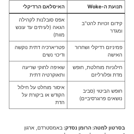
תנועת ה-Woke
האיסלאם הרדיקלי
אפס סובלנות לקהילה
קידום זכויות להט"ב
הגאה (לעיתים עד עונש
ומגדר
מוות)
פמיניזם רדיקלי ושחרור
פטריארכיה דתית נוקשה
האישה
ודיכוי נשים
חילוניות מוחלטת, חופש
שאיפה לחוקי שריעה
מדת ופלורליזם
ותאוקרטיה דתית
איסור מוחלט על חילול
חופש הביטוי (סביב
הקודש או ביקורת על
נושאים פרוגרסיביים)
הדת
בסרטון למטה: הרומן נסדק:
באמסטרדם, ארגון