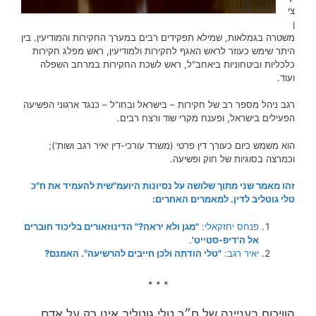
צי
ן
משטרה בגמלאות, שמילא תפקידים רבים במערך החקירות והמודיעין. בין
היתר שימש כעוזר לראש האגף לחקירות ולמודיעין, ראש מפלג חקירות
כלכליות וביטחוניות ביאחב"ל, ראש לשכת החקירות במרחב השפלה
ועוד.
רגב ניהל מספר רב של חקירות – בישראל ובחו"ל – כנגד ארגוני הפשיעה
הפעילים בישראל, ופענח מקרי שוד ורצח רבים.
הוא משמש כיום כעורך דין פרטי (משרד עורכי-דין‏ יאיר רגב ושות');
וכמרצה בסוגיות של חוק ופשיעה.
זהו מאמר שני מתוך שלושה על נסיונות היועמ"שית להעמיד את ח"כ
טלי גוטליב לדין. למאמרים האחרים:
פנחס יחזקאלי:
"מגן ולא יראה?" הדינוזאורים בליכוד חוברים
אל ה'דיפ-סטייט'
.
יאיר רגב:
"טלי הודתה ולכן חייבים להרשיעה". האמנם?
* * *
הוויכוח בעניינה של ח״כ טלי גוטליב אינו רק על אדם