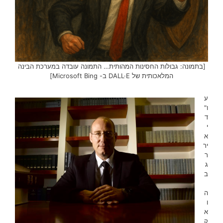
[בתמונה: גבולות החסינות המהותית… התמונה עובדה במערכת הבינה
המלאכותית של DALL·E ב- Microsoft Bing]
ע
ו"
ד
י
א
יר
ר
ג
ב
ה
ו
א
ק