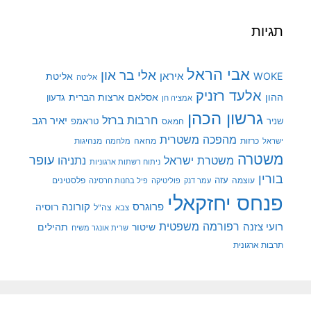
תגיות
אבי הראל
אלי בר און
איראן
WOKE
אליטת
אליטה
אלעד רזניק
ההון
אסלאם
ארצות הברית
גדעון
אמציה חן
גרשון הכהן
חרבות ברזל
יאיר רגב
שניר
טראמפ
חמאס
מהפכה משטרית
מנהיגות
ישראל
כרזות
מחאה
מלחמה
משטרה
עופר
משטרת ישראל
נתניהו
ניתוח רשתות ארגוניות
בורין
עוצמה
עזה
פלסטינים
עמר דנק
פוליטיקה
פיל בחנות חרסינה
פנחס יחזקאלי
קורונה
פרוגרס
רוסיה
צה"ל
צבא
רפורמה משפטית
רועי צזנה
שיטור
תהילים
שרית אונגר משיח
תרבות ארגונית