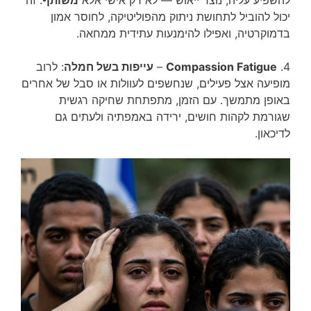
להשפיע עליה, נוצר ייאוש — לא רק אישי אלא
משותף
. זה
יכול להוביל לתחושת ניתוק מהפוליטיקה, לחוסר אמון
בדמוקרטיה, ואפילו להימנעות עתידית ממחאה.
4.
Compassion Fatigue
–
עייפות בשל חמלה
: לרוב
מופיעה אצל פעילים, שנחשפים לעוולות או סבל של אחרים
באופן מתמשך. עם הזמן, מתפתחת שחיקה רגשית
שגורמת לקהות חושים, ירידה באמפתיה ולעתים גם
לדיכאון.