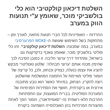
השלטת דיכאון קולקטיבי הוא כלי
בולשביקי מוכר, שאומץ ע"י תנועות
הווק במערב
החרדות – האופייניות לכל חברי תנועת מחאה, לאורך זמן –
מתחזקות בשל השימוש שעושה ה-
WOKE
הפרוגרסיבי
במערב, במה שמכונה:
השלטת 'דיכאון קולקטיבי'
. זהו כלי
פוליטי בולשביקי מוכר, שאומץ ונאכף בדקדקנות גם
בישראל, ומהדהד דרך ערוצי הליבה. זו כמובן הסיבה לכך
שהימין מכנה אותם 'ערוצי תבהלה'. שלטון טוטליטרי מבקש
להציג את עצמו כנעלה, כצודק וכנחוץ, ולכן, כל קריצה של
הומור פוליטי מאיימת על התמונה המושלמת שהשלטון
רוצה להקרין. הצחוק, במיוחד כאשר הוא נובע מתובנה
אירונית או ביקורתית, חושף את הסתירות הפנימיות של
המערכת הפוליטית. בברית המועצות, עם התפתחות
התרבות הלא-רשמית (ה-"סאמיזדאט"), הומור הפך לאחת
מהצורות המרכזיות בהן האוכלוסייה השמיעה ביקורת