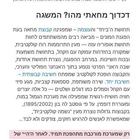
דכדוך מחאתי מהו? המשגה
תחושת ה'ביחד' וה
עוצמה
– שמפגינה
קבוצת
מחאה בעת
הפגנת המונים – מביאה רבים מהמשתתפים לחוות
תחושת אופוריה עזה — מעין התרוממות רוח קולקטיבית,
שמקורה בהזדהות עמוקה עם הקהל, בתחושת משמעות
ובכוח השייכות. במרחב ההפגנה, נוצרת תחושת אחדות,
שבה ה'אני' הפרטי נטמע בתוך ה'אנחנו' הפוליטי והערכי,
והקבוצה הופכת לקולקטיב שמפתח
חשיבה קבוצתית –
חשיבת יחד
. שירה משותפת, ססמאות קצביות, מגע פיזי
עם הקהל וסמלים כמו דגלים ושלטים — כל אלה יוצרים
חוויה חושית-רגשית שמפעילה את מערכת הגמול במוח,
ומעוררת דופמין. על פי גוסטב לה בון (1895/2002),
בקבוצות גדולות נוצרת מעין "נשמה קולקטיבית",
שמאפשרת לאנשים להרגיש חזקים, צודקים ולא לבד…
רק שמערכת מורכבת מתהפכת תמיד. לאחר ה'היי' של