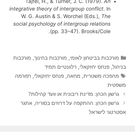
Tajfel, H., & Turner, J. C. (1979).
An
integrative theory of intergroup conflict
. In
W. G. Austin & S. Worchel (Eds.),
The
social psychology of intergroup relations
(pp. 33–47). Brooks/Cole.
קטגוריות
מורכבות בביטחון לאומי
,
מורכבות בחינוך
,
מורכבות
בניהול
,
פנחס יחזקאלי
,
רלוונטיים תמיד
תגיות
מהפכה משטרית
,
מחאה
,
פנחס יחזקאלי
,
רפורמה
משפטית
גרשון הכהן: מדינת ריבונית או וועד קהילות?
גרשון הכהן: ההתקפה על דרוזים בסוריה, אתגר
אסטרטגי לישראל