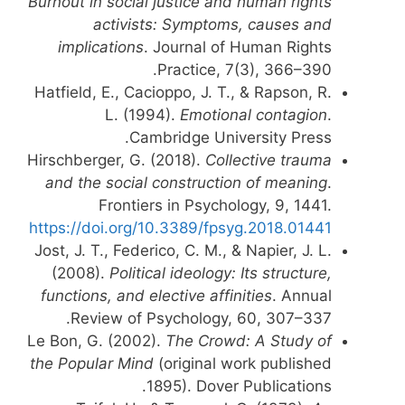
Burnout in social justice and human rights
activists: Symptoms, causes and
implications
. Journal of Human Rights
Practice, 7(3), 366–390.
Hatfield, E., Cacioppo, J. T., & Rapson, R.
L. (1994).
Emotional contagion
.
Cambridge University Press.
Hirschberger, G. (2018).
Collective trauma
and the social construction of meaning
.
Frontiers in Psychology, 9, 1441.
https://doi.org/10.3389/fpsyg.2018.01441
Jost, J. T., Federico, C. M., & Napier, J. L.
(2008).
Political ideology: Its structure,
functions, and elective affinities
. Annual
Review of Psychology, 60, 307–337.
Le Bon, G. (2002).
The Crowd: A Study of
the Popular Mind
(original work published
1895). Dover Publications.