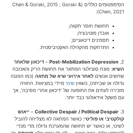
הסימפטומים כוללים (Chen & Gorski, 2015 ; Gorski &
Chen, 2021):
תחושת חוסר תקווה;
אובדן מוטיבציה;
תסמינים דיכאוניים;
התרחקות מהקהילה האקטיביסטית.
2.
Post-Mobilization Depression
–
דיכאון שלאחר
השיא
: מונח סוציולוגי המתאר את תחושת הריק והאכזבה
שחשים אנשים
לאחר אירועי שיא של מחאה
(כמו הפגנה
גדולה או שביתה), כשאין
שינוי
מיידי במציאות. החוויה
מזכירה לעתים את התופעה של 'דיכאון אחרי מסיבה', אך
עם משקל אידאולוגי כבד יותר.
3.
Collective Despair / Political Despair
–
ייאוש
קולקטיבי או פוליטי
: כאשר המחאה לא מצליחה להוביל
לשינוי, או כאשר יש תחושה שהמערכת גדולה מדי מכדי