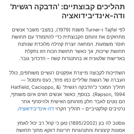
תהליכים קבוצתיים: 'הדבקה רגשית'
ודה-אינדיבידואציה
לפי Tajfel ו-Turner משנת (1979), במצבי משבר אנשים
מתחזקים את זהותם הקבוצתית כדי להתמודד עם תחושת
חוסר משמעות. המחאה יוצרת קהילה מלוכדת שנותנת
תחושת שייכות, אך כאשר תחושת הכוח הזו נתקלת
באדישות שלטונית או בהתנגדות קשה – הדכדוך גובר.
השתייכות לקבוצה מייצרת אפקטים רגשיים משותפים, כולל
העברה של רגשות שליליים כמו פחד, כעס ותסכול —
תהליך המוכר כ"הדבקה רגשית" (Hatfield, Cacioppo, &
Rapson, 1994). בנוסף, כאשר אנשים חווים איום משותף,
הם נוטים לאבד חלק מזהותם האישית ולהיסחף אחר
נרטיבים קולקטיביים – תהליך הקרוי
דה-אינדיבידואציה
.
גוסטב לה בון (1895/2002) טען כי קהל רב יכול לאמץ
אמונות קיצוניות והתנהגויות חריגות דווקא מתוך תחושת