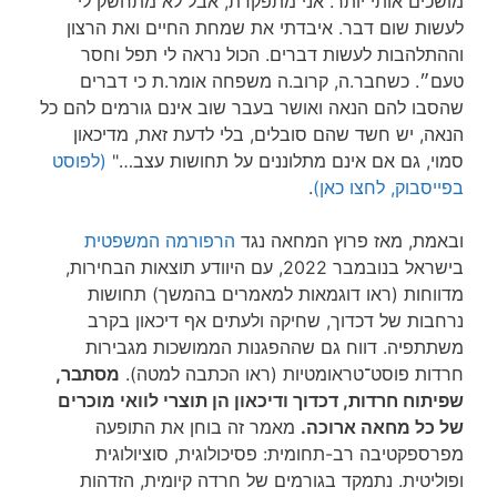
מושכים אותי יותר. אני מתפקדת, אבל לא מתחשק לי
לעשות שום דבר. איבדתי את שמחת החיים ואת הרצון
וההתלהבות לעשות דברים. הכול נראה לי תפל וחסר
טעם״. כשחבר.ה, קרוב.ה משפחה אומר.ת כי דברים
שהסבו להם הנאה ואושר בעבר שוב אינם גורמים להם כל
הנאה, יש חשד שהם סובלים, בלי לדעת זאת, מדיכאון
סמוי, גם אם אינם מתלוננים על תחושות עצב…"
(לפוסט
בפייסבוק, לחצו כאן)
.
ובאמת, מאז פרוץ המחאה נגד
הרפורמה המשפטית
בישראל בנובמבר 2022, עם היוודע תוצאות הבחירות,
מדווחות (ראו דוגמאות למאמרים בהמשך) תחושות
נרחבות של דכדוך, שחיקה ולעתים אף דיכאון בקרב
משתתפיה. דווח גם שההפגנות הממושכות מגבירות
חרדות פוסט־טראומטיות (ראו הכתבה למטה).
מסתבר,
שפיתוח חרדות, דכדוך ודיכאון הן תוצרי לוואי מוכרים
של כל מחאה ארוכה.
מאמר זה בוחן את התופעה
מפרספקטיבה רב-תחומית: פסיכולוגית, סוציולוגית
ופוליטית. נתמקד בגורמים של חרדה קיומית, הזדהות