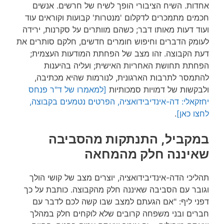
אחדות. השיח הציבורי הופך לשיח של חרשים. אנשים
חכמים מתמכרים לדקלום 'מנטרות' קבועות וקוראים עוד
ועוד דעות מאותו דבר; כשהם מוותרים על סקרנות, ירידה
לעומק הדברים וחיפוש חומרים חדשים, חלקם סותרים את
דעת הקבוצה. זהו מצב של הפחתת המודעות העצמית;
הפחתת תחושת האחריות האישית; ועליה בהיענות
להתמסר לתרבות הארגונית, לנורמות שהיא מכתיבה,
ולבקשות של דמויות סמכותיות
[למאמרו של ד"ר פנחס
יחזקאלי: דה-אינדיבידואציה, הפרטים נטמעים בקבוצה,
לחצו כאן]
.
במקביל, התנתקות מהסביבה
שאיננה חלק מהמחאה
תהליכי הדה-אינדיבידואציה, יוצרים מצב של קושי הולך
וגובר עם הסביבה שאיננה חלק מהקבוצה. כותבת על כך
דפני ליף: "אם הגעתם למצב שבו קשה לכם לדבר עם
חברים ובני משפחה קרובים שלא לוקחים חלק במהלך