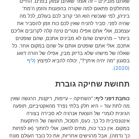
שאתם מובילים – זה אומר שאתם עמוק בפנים. החיים
מתחלקים פתאום למה שקורה בהפגנות והזמן ה'מת'
ביניהן, למי שעכשיו הוא הכי קרוב לכם בעולם, לכל מה
שהיה לפני. סביר להניח שאין לכם כוח וזמן להסביר את
עצמכם, אולי אתם אפילו נוטרים טינה קלה לקרובים אליכם
ביותר – מרגישים שהם לא מבינים אתכם, שהם שופטים
אתכם. אולי אתם שופטים אותם על שהם במקום אחר. כל
שאלה של מישהו שלא בדיוק מבין, אפילו של הורה דואג
בסגנון "מה יהיה איתך?", יכולה להביא לפיצוץ
(ליף
.
(2020)
תחושת שחיקה גוברת
כותבת דפני ליף:
"השחיקה – עייפות, ריקנות, הרגשה שאין
מה לתת עוד – היא חלק בלתי נפרד מהאקטיביזם, תופעה
הגיונית לגמרי של הוצאת אנרגיה לא סבירה בצורה
אינטנסיבית כל כך. כעס, תסכול, תחושה של היתקעות
במקום. אין כבר כוח, מתים להאט, אולי לחתוך (או לפחות
כך נדמה), אבל מרגישים אחריות, את כל כובד העולם מונח