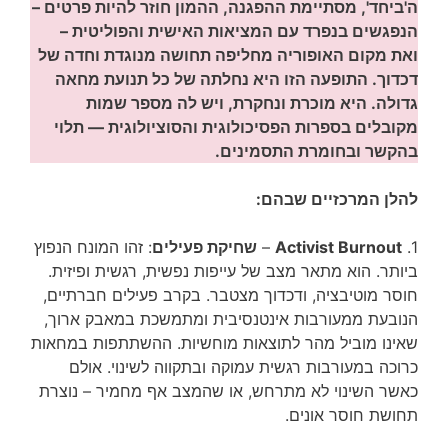
ה'ביחד', מסתיימת ההפגנה, ההמון חוזר להיות פרטים –
הנפגשים בנפרד עם המציאות האישית והפוליטית –
ואת מקום האופוריה מחליפה תחושה מנוגדת וחדה של
דכדוך. התופעה הזו היא נחלתה של כל תנועת מחאה
גדולה. היא מוכרת ונחקרת, ויש לה מספר שמות
מקובלים בספרות הפסיכולוגית והסוציולוגית — תלוי
בהקשר ובחומרת התסמינים.
להלן המרכזיים שבהם:
1.
Activist Burnout
–
שחיקת פעילים
: זהו המונח הנפוץ
ביותר. הוא מתאר מצב של עייפות נפשית, רגשית ופיזית.
חוסר מוטיבציה, ודכדוך מצטבר. בקרב פעילים חברתיים,
הנובעת ממעורבות אינטנסיבית ומתמשכת במאבק ארוך,
שאינו מוביל מהר לתוצאות מוחשיות. ההשתתפות במחאות
כרוכה במעורבות רגשית עמוקה ובתקווה לשינוי. אולם
כאשר השינוי לא מתרחש, או שהמצב אף מחמיר – נוצרת
תחושת חוסר אונים.