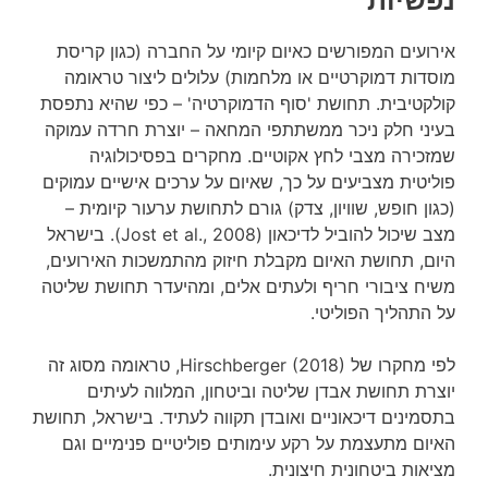
נפשיות
אירועים המפורשים כאיום קיומי על החברה (כגון קריסת
מוסדות דמוקרטיים או מלחמות) עלולים ליצור טראומה
קולקטיבית. תחושת 'סוף הדמוקרטיה' – כפי שהיא נתפסת
בעיני חלק ניכר ממשתתפי המחאה – יוצרת חרדה עמוקה
שמזכירה מצבי לחץ אקוטיים. מחקרים בפסיכולוגיה
פוליטית מצביעים על כך, שאיום על ערכים אישיים עמוקים
(כגון חופש, שוויון, צדק) גורם לתחושת ערעור קיומית –
מצב שיכול להוביל לדיכאון (Jost et al., 2008). בישראל
היום, תחושת האיום מקבלת חיזוק מהתמשכות האירועים,
משיח ציבורי חריף ולעתים אלים, ומהיעדר תחושת שליטה
על התהליך הפוליטי.
לפי מחקרו של Hirschberger (2018), טראומה מסוג זה
יוצרת תחושת אבדן שליטה וביטחון, המלווה לעיתים
בתסמינים דיכאוניים ואובדן תקווה לעתיד. בישראל, תחושת
האיום מתעצמת על רקע עימותים פוליטיים פנימיים וגם
מציאות ביטחונית חיצונית.