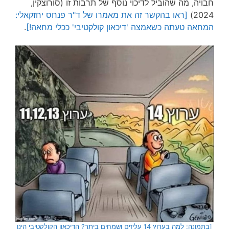
חבויה, מה שהוביל לדיכוי נוסף של תרבות זו (סורוצקין,
2024)
[ראו בהקשר זה את מאמרו של ד"ר פנחס יחזקאלי:
המחאה טעתה כשאמצה 'דיכאון קולקטיבי' ככלי מחאה!]
.
[בתמונה: למה בערוץ 14 עליזים ושמחים ביתר? הדיכאון הקולקטיבי הינו