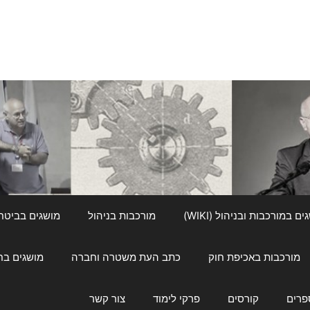
ם במורכבות ובניהול (WIKI)
מורכבות בניהול
מושגים בביטחון ל
מורכבות באכיפת חוק
כתב העת משטרה וחברה
מושגים בחינוך
פרים
קורסים
פרקי לימוד
צור קשר