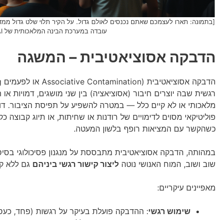
[בתמונה: תארו לעצמכם שאתם נכנסים לאולם גדול. על הקיר תלוי שלט גדול ממדי
עובדה במערכת הבינה המלאכותית של Wonder AI]
הדבקה אסוציאטיבית – המשגה
רגשית שבה יוצרים חיבור (אסוציאציה) בין שני מושגים, דמויות א
מלאכותי או לא קיים כלל — במטרה להשפיע על תפיסת הציבור. דוגמ
פוליטיקאי מסוים לדימויים של רודנות או שחיתות, או תיוג קבוצה כק
כשהקשר עם המציאות רופף בלשון המעטה.
במהותה, הדבקה אסוציאטיבית מתבססת על מנגנון פסיכולוגי בסיסי:
שוב ושוב, המוח האנושי נוטה
ליצור קישור רגשי ביניהם
גם ללא קש
מאפיינים עיקריים:
שימוש רגשי
: ההדבקה פועלת בעיקר על רגשות (פחד, כעס,