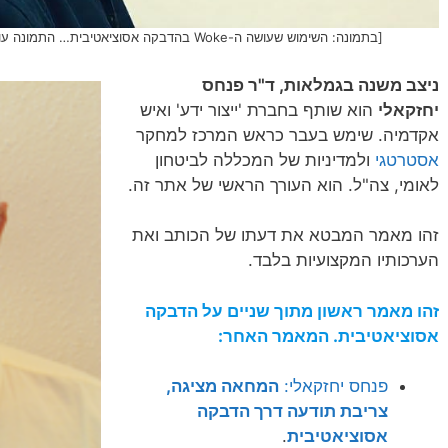
[בתמונה: השימוש שעושה ה-Woke בהדבקה אסוציאטיבית… התמונה עובדה במערכת הבינה המלאכותית Pikaso]
ניצב משנה בגמלאות, ד"ר פנחס
יחזקאלי
הוא שותף בחברת 'ייצור ידע' ואיש
אקדמיה. שימש בעבר כראש המרכז למחקר
אסטרטגי
ולמדיניות של המכללה לביטחון
לאומי, צה"ל. הוא העורך הראשי של אתר זה.
זהו מאמר המבטא את דעתו של הכותב ואת
הערכותיו המקצועיות בלבד.
זהו מאמר ראשון מתוך שניים על הדבקה
אסוציאטיבית. המאמר האחר:
פנחס יחזקאלי:
המחאה מציגה,
צריבת תודעה דרך הדבקה
אסוציאטיבית
.