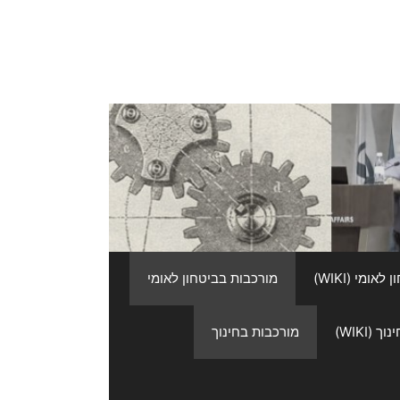
אומי (WIKI)
מורכבות בביטחון לאומי
 (WIKI)
מורכבות בחינוך