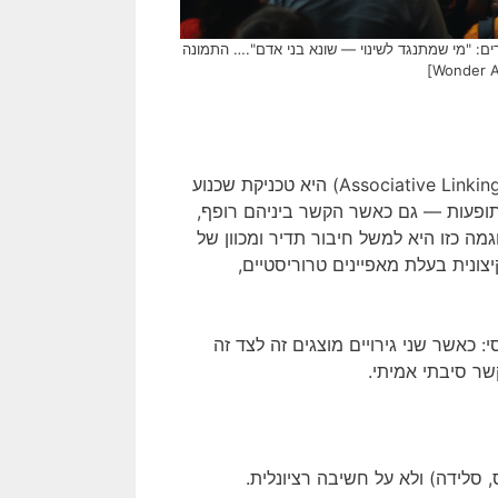
ם: "מי שמתנגד לשינוי — שונא בני אדם".… התמונה
הדבקה אסוציאטיבית (Associative Contamination או לפעמים Associative Linking) היא טכניקת שכנוע
ו תופעות — גם כאשר הקשר ביניהם רופף,
ה כזו היא למשל חיבור תדיר ומכוון של
יצונית בעלת מאפיינים טרוריסטיים,
 כאשר שני גירויים מוצגים זה לצד זה
ר סיבתי אמיתי.
 סלידה) ולא על חשיבה רציונלית.