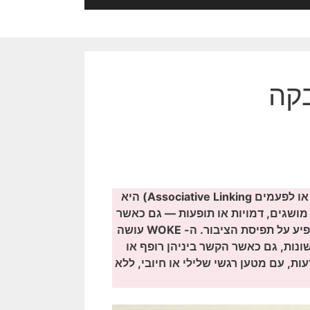
בקה
תקציר: הדבקה אסוציאטיבית (Associative Contamination או לפעמים Associative Linking) היא
 מושגים, דמויות או תופעות — גם כאשר
הקשר ביניהם רופף, מלאכותי או לא קיים כלל — במטרה להשפיע על תפיסת הציבור. ה- WOKE עושה
ונות, גם כאשר הקשר ביניהן רופף או
ת, עם מטען רגשי שלילי או חיובי, ללא