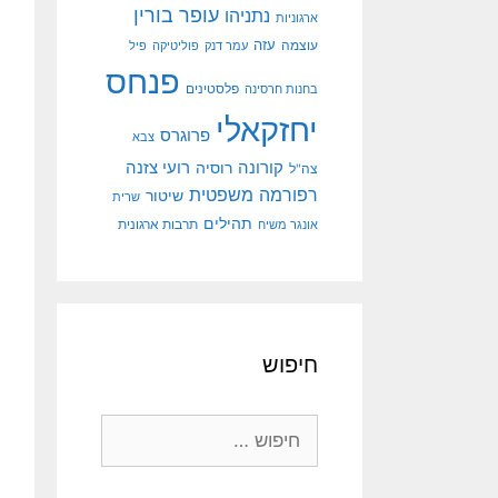
עופר בורין
נתניהו
ארגוניות
עוצמה
עזה
עמר דנק
פוליטיקה
פיל
פנחס
פלסטינים
בחנות חרסינה
יחזקאלי
פרוגרס
צבא
קורונה
רועי צזנה
רוסיה
צה"ל
רפורמה משפטית
שיטור
שרית
תהילים
אונגר משיח
תרבות ארגונית
חיפוש
חיפוש: