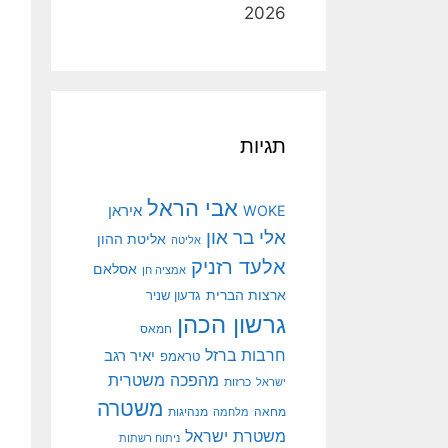
2026
תגיות
אבי הראל
איראן
WOKE
אלי בר און
אליטת ההון
אליטה
אלעד רזניק
אסלאם
אמציה חן
ארצות הברית
גדעון שניר
גרשון הכהן
חמאס
חרבות ברזל
יאיר רגב
טראמפ
מהפכה משטרית
ישראל
כרזות
משטרה
מנהיגות
מחאה
מלחמה
משטרת ישראל
ניתוח רשתות