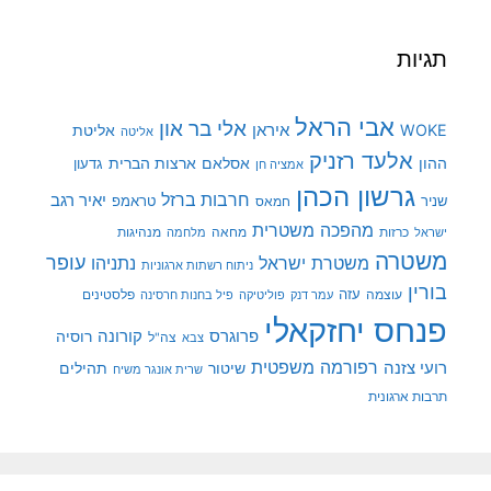
תגיות
אבי הראל
אלי בר און
איראן
WOKE
אליטת
אליטה
אלעד רזניק
ההון
אסלאם
ארצות הברית
גדעון
אמציה חן
גרשון הכהן
חרבות ברזל
יאיר רגב
שניר
טראמפ
חמאס
מהפכה משטרית
מנהיגות
ישראל
כרזות
מחאה
מלחמה
משטרה
עופר
משטרת ישראל
נתניהו
ניתוח רשתות ארגוניות
בורין
עוצמה
עזה
פלסטינים
עמר דנק
פוליטיקה
פיל בחנות חרסינה
פנחס יחזקאלי
קורונה
פרוגרס
רוסיה
צה"ל
צבא
רפורמה משפטית
רועי צזנה
שיטור
תהילים
שרית אונגר משיח
תרבות ארגונית