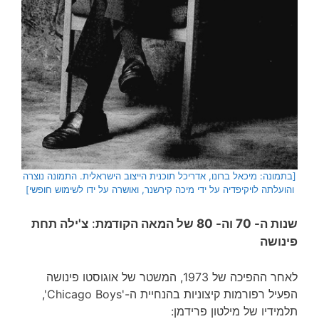
[בתמונה: מיכאל ברונו, אדריכל תוכנית הייצוב הישראלית. התמונה נוצרה
והועלתה לויקיפדיה על ידי מיכה קירשנר, ואושרה על ידו לשימוש חופשי]
שנות ה- 70 וה- 80 של המאה הקודמת
:
צ'ילה תחת
פינושה
לאחר ההפיכה של 1973, המשטר של אוגוסטו פינושה
הפעיל רפורמות קיצוניות בהנחיית ה-'Chicago Boys',
תלמידיו של מילטון פרידמן: