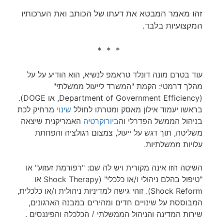
זהו מאמר המבטא את דעתו של הכותב ואת הערכותיו
המקצועיות בלבד.
* * *
עוד בטרם מונה דונלד טראמפ לנשיא, הוא הודיע על על
מהלך דרמטי: הקמת "המשרד לייעול ממשלתי"
(Department of Government Efficiency, או DOGE).
בראשו יעמוד אילון מאסק ומטרתו לחולל
שינוי
מרחיק לכת
בניהול הממשל הפדרלי וה
ביורוקרטיה
האמריקנית שיצאה
משליטה, תוך דגש על ייעול, צמצום רגולציה והפחתת
עלויות ממשלתיות.
השיטה הזו אינה מקורית ויש לה שם: "רפורמת זעזוע" או
"טיפול בהלם ניהולי ו/או כלכלי" (Shock Therapy או
Shock Reform). זוהי גישה למדיניות ניהולית ו/או כלכלית,
המבוססת על שינויים חדים ומהירים במבנה הארגונים,
שירות המדינה והניהול הממשלתי / הכלכלה והפיננסים .