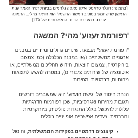
[בתמונה: דונלד טראמפ ואילון מאסק נלחמים בביורוקרטיה האמריקנית.
הראשון שהשתמש במוטיב המשור החשמלי הוא חוויאר מיילי… התמונה
עובדה במערכת הבינה המלאכותית של LTX]
'רפורמת זעזוע' מהי? המשגה
"רפורמת זעזוע" מבצעת שינויים גדולים ומיידיים במבנים
ארגוניים ממשלתיים ו/או במבנה הכלכלה (כמו צמצום
בירוקרטיה, צמצום הוצאות, חידוש תהליכים ממשלתיים, או
אוטומציה של שירותים ציבוריים), במטרה להשיג לתוצאות
מהותיות, דרמטיות ומהירות.
הנחת היסוד של 'גישת הזעזוע' היא שמשברים דורשים
תגובות מהירות ואגרסיביות, שכן רפורמות הדרגתיות
עלולות להיכשל בגלל התנגדות פוליטית, ביורוקרטיות
וחברתית. צעדים אפשריים אופייניים כוללים:
קיצוצים דרמטיים בפקידות הממשלתית
, וחיסול