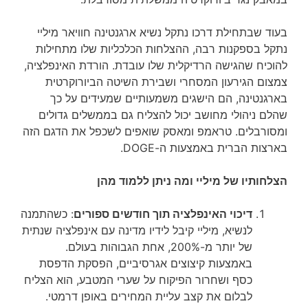
בעוד שבתחילת דרכו נתקל נשיא ארגנטינה חוויאר מיליי
נתקל בספקנות רבה, ההצלחות הכלכליות שלו מתחילות
להוכיח שהגישה הרדיקלית שלו עובדת. הורדת האינפלציה,
צמצום הגירעון המסחרי ושבירת השיטה הביורוקרטית
בארגנטינה, הם הישגים משמעותיים שמעידים על כך
שהלם ניהולי מחושב יכול להצליח גם בממשלים גדולים
ומסורבלים. טראמפ ומאסק שואפים לשכפל את הדגם הזה
בארצות הברית באמצעות ה-DOGE.
הצלחותיו של מיליי ומה ניתן ללמוד מהן
דיכוי האינפלציה תוך חודשים ספורים
: כשהתמנה
לנשיא, מיליי קיבל לידיו מדינה עם אינפלציה שנתית
של יותר מ-200%, אחת הגבוהות בעולם.
באמצעות קיצוצים אגרסיביים, הפסקת הדפסת
כסף ושחרור הפיקוח על שערי המטבע, הוא הצליח
לבלום את קצב עליית המחירים באופן דרמטי.