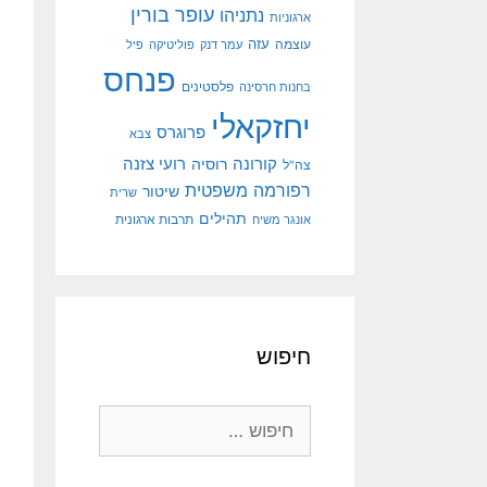
עופר בורין
נתניהו
ארגוניות
עוצמה
עזה
עמר דנק
פוליטיקה
פיל
פנחס
פלסטינים
בחנות חרסינה
יחזקאלי
פרוגרס
צבא
קורונה
רועי צזנה
רוסיה
צה"ל
רפורמה משפטית
שיטור
שרית
תהילים
אונגר משיח
תרבות ארגונית
חיפוש
חיפוש: