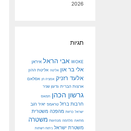
2026
תגיות
אבי הראל
איראן
WOKE
אלי בר און
אליטת ההון
אליטה
אלעד רזניק
אסלאם
אמציה חן
ארצות הברית
גדעון שניר
גרשון הכהן
חמאס
חרבות ברזל
יאיר רגב
טראמפ
מהפכה משטרית
ישראל
כרזות
משטרה
מנהיגות
מחאה
מלחמה
משטרת ישראל
ניתוח רשתות