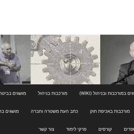
ם במורכבות ובניהול (WIKI)
מורכבות בניהול
מושגים בביטחון ל
מורכבות באכיפת חוק
כתב העת משטרה וחברה
מושגים בחינוך
פרים
קורסים
פרקי לימוד
צור קשר