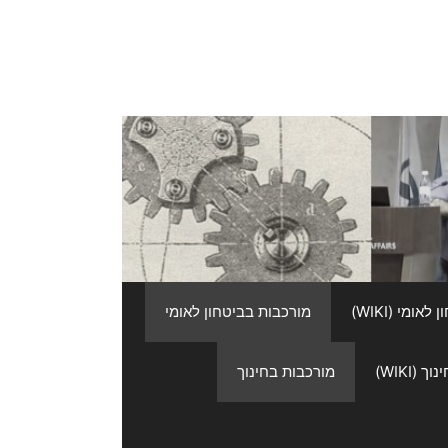
אומי (WIKI)
מורכבות בביטחון לאומי
 (WIKI)
מורכבות בחינוך