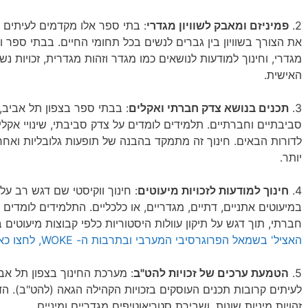
2.
פמיניזם ומאבק לשוויון מגדרי
: בתי ספר אלו מקדמים לעיתים 
את הצורך בשוויון בין גברים לנשים בכל תחומי החיים. בבתי ספר ו
מגדרי, וחינוך למודעות לנושאים כמו מגדר וזהות מגדרית, זכויות נש
האישית.
3.
תכנים בנושא צדק חברתי ואקלים
: בבתי ספר בצפון תל אביב
סביבתיים וחברתיים. תלמידים לומדים על צדק סביבתי, שינויי אקל
לדורות הבאים. חינוך זה מתמקד בהבנה של תופעות גלובליות ואחר
יותר.
4.
חינוך למודעות לזכויות מיעוטים
: חינוך ווקיסטי שם דגש רב על
במיעוטים אתניים, דתיים, מגדריים, או כלכליים. התלמידים לומדים 
חברתי, תוך דגש על תיקון עוולות היסטוריות כלפי קבוצות מיעוטים
האציל' בשמאל הפרוגרסיבי המערבי ובתרבות ה- WOKE, לחצו כאן]
5.
הטמעת ערכים של זכויות להט"ב
: מערכת החינוך בצפון תל אב
לעיתים קרובות תכנים העוסקים בזכויות הקהילה הגאה (להט"ב). ה
זהויות מיניות שונות, ושבירת סטריאוטיפים מגדריים ומיניים.