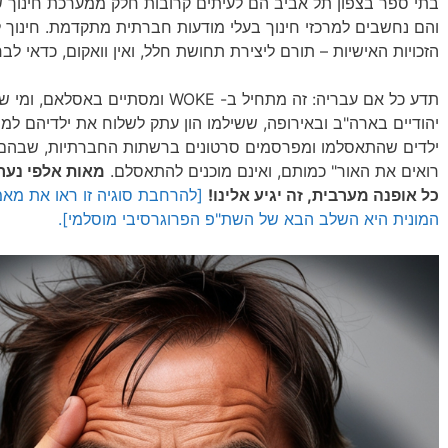
בתי ספר בצפון תל אביב הם לעיתים קרובות חלק ממערכת חינוך
והם נחשבים למרכזי חינוך בעלי מודעות חברתית מתקדמת. חינוך 
הזכויות האישיות – תורם ליצירת תחושת חלל, ואין וואקום, כדאי 
תדע כל אם עבריה: זה מתחיל ב- WOKE ו
יהודיים בארה"ב ובאירופה, ששילמו הון עתק לשלוח את ילדיהם למוס
ילדים שהתאסלמו ומפרסמים סרטונים ברשתות החברתיות, שבהם ה
רואים את האור" כמותם, ואינם מוכנים להתאסלם.
מאות אלפי נער
כל אופנה מערבית, זה יגיע אלינו!
[להרחבת סוגיה זו ראו את מא
המונית היא השלב הבא של השת"פ הפרוגרסיבי מוסלמי].