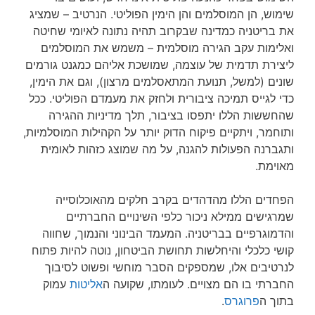
שימוש, הן המוסלמים והן הימין הפוליטי. הנרטיב – שמציג
את בריטניה כמדינה שבקרוב תהיה נתונה לאיומי שחיטה
ואלימות עקב הגירה מוסלמית – משמש את המוסלמים
ליצירת תדמית של עוצמה, שמושכת אליהם כמגנט גורמים
שונים (למשל, תנועת המתאסלמים מרצון), וגם את הימין,
כדי לגייס תמיכה ציבורית ולחזק את מעמדם הפוליטי. ככל
שהחששות הללו יתפסו בציבור, תלך מדיניות ההגירה
ותוחמר, ויתקיים פיקוח הדוק יותר על הקהילות המוסלמיות,
ותגברנה הפעולות להגנה, על מה שמוצג כזהות לאומית
מאוימת.
הפחדים הללו מהדהדים בקרב חלקים מהאוכלוסייה
שמרגישים ממילא ניכור כלפי השינויים החברתיים
והדמוגרפיים בבריטניה. המעמד הבינוני והנמוך, שחווה
קושי כלכלי והיחלשות תחושת הביטחון, נוטה להיות פתוח
לנרטיבים אלו, שמספקים הסבר מוחשי ופשוט לסיבוך
החברתי בו הם מצויים. לעומתו, שקועה ה
אליטות
עמוק
בתוך ה
פרוגרס
.