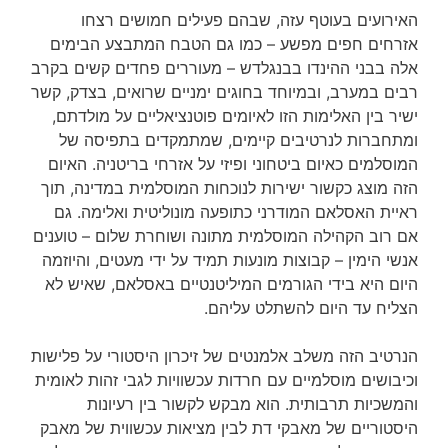
האירועים בעוטף עזה, שבהם פעילים חמושים רצחו
אזרחים חפים מפשע – כמו גם הטבח המתבצע הבימים
אלה בבני ההינדו בבנגלדש – מעוררים פחדים קשים בקרב
רבים במערב, ובמיוחד בחוגים ימניים שרואים, בצדק, קשר
ישיר בין האלימות הזו לאיומים פוטנציאליים על מולדתם,
ומתחברות לנרטיבים קיימים, שמתמקדים בתפיסה של
המוסלמים כאיום ביטחוני ופיזי על אזרחי בריטניה. האיום
הזה מוצג כקשור ישירות לנוכחות המוסלמית במדינה, תוך
ראיית האסלאם המודרני כתופעה מונוליטית ואלימה. גם
אם רוב הקהילה המוסלמית מתונה ושוחרת שלום – טוענים
אנשי הימין – קבוצות מונעות תמיד על ידי מעטים, והיוזמה
היום היא בידי הגורמים המיליטנטיים באסלאם, שאיש לא
הצליח עד היום להשתלט עליהם.
הנרטיב הזה משלב אלמנטים של זיכרון היסטורי על פלישות
וכיבושים מוסלמיים עם חרדות עכשוויות לגבי זהות לאומית
והמשכיות תרבותית. הוא מבקש לקשור בין רעיונות
היסטוריים של מאבקי דת לבין מציאות עכשווית של מאבק