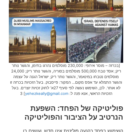
[בכרזה – מוסר אירופי: 230,000 מוסלמים נהרגו בתימן, והגשר נותר
ריק; אסד טבח 500,000 מוסלמים בסוריה, והגשר נותר ריק; 24,000
מוסלמים נטבחו במינאמר, והגשר נותר ריק; ישראל הגנה על עצמה
והגשר התמלא עד אפס מקום… המקור: פייסבוק. בעל הזכויות בכרזה זו
לא אותר. לכן, השימוש נעשה לפי סעיף 27א' לחוק זכויות יוצרים. בעל
הזכויות הראשי, אנא פנה ל:
yehezkeally@gmail.com
] 3
פוליטיקה של הפחד: השפעת
הנרטיב על הציבור והפוליטיקה
השימוש בפחד כהנעה פוליטית אינו חדש, ועושים בו