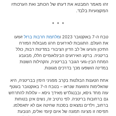
זהו מאמר המבטא את דעתו של הכותב ואת הערכותיו
המקצועיות בלבד.
* * *
טבח ה-7 באוקטובר 2023 ו
מלחמת חרבות ברזל
זעזעו
את העולם. התגובות לאירועים חרגו מגבולות המזרח
התיכון והגיעו אל לב הדיון הציבורי במדינות רבות, כולל
בריטניה. ברקע האירועים הבינלאומיים הללו, מבעבע
המתח הבין-גזעי הגובר בבריטניה, והקהילות השונות
במדינה הושפעו מכך בדרכים מגוונות.
אחת הטענות הבולטות בקרב מפגיני הימין בבריטניה, היא
שהאלימות והזוועות שנראו – בטבח ה-7 באוקטובר בעוטף
עזה מחד גיסא, ובבנגלדש מאידך גיסא – עלולות להתרחש
גם ברחובות בריטניה. לפי נרטיב זה, נשים אינן בטוחות
ברחוב, וילדים נמצאים בסכנת שחיטה אם לא יתאסלמו.
תפיסה זו מציגה תמונה של איום קיומי ואלים, הנובעת