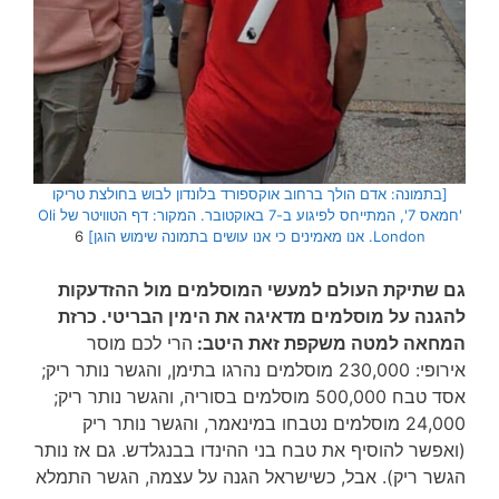
[בתמונה: אדם הולך ברחוב אוקספורד בלונדון לבוש בחולצת טריקו
'חמאס 7', המתייחס לפיגוע ב-7 באוקטובר. המקור: דף הטוויטר של Oli
London. אנו מאמינים כי אנו עושים בתמונה שימוש הוגן]
6
גם שתיקת העולם למעשי המוסלמים מול ההזדעקות
להגנה על מוסלמים מדאיגה את הימין הבריטי. כרזת
המחאה למטה משקפת זאת היטב:
הרי לכם מוסר
אירופי: 230,000 מוסלמים נהרגו בתימן, והגשר נותר ריק;
אסד טבח 500,000 מוסלמים בסוריה, והגשר נותר ריק;
24,000 מוסלמים נטבחו במינאמר, והגשר נותר ריק
(ואפשר להוסיף את טבח בני ההינדו בבנגלדש. גם אז נותר
הגשר ריק). אבל, כשישראל הגנה על עצמה, הגשר התמלא