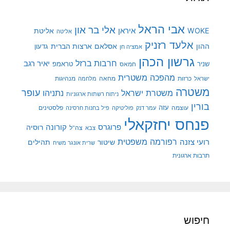
אבי הראל
אלי בר און
איראן
WOKE
אליטת
אליטה
אלעד רזניק
ההון
אסלאם
ארצות הברית
גדעון
אמציה חן
גרשון הכהן
חרבות ברזל
יאיר רגב
שניר
טראמפ
חמאס
מהפכה משטרית
מנהיגות
ישראל
כרזות
מחאה
מלחמה
משטרה
עופר
משטרת ישראל
נתניהו
ניתוח רשתות ארגוניות
בורין
עוצמה
עזה
פלסטינים
עמר דנק
פוליטיקה
פיל בחנות חרסינה
פנחס יחזקאלי
קורונה
פרוגרס
רוסיה
צה"ל
צבא
רפורמה משפטית
רועי צזנה
שיטור
תהילים
שרית אונגר משיח
תרבות ארגונית
חיפוש