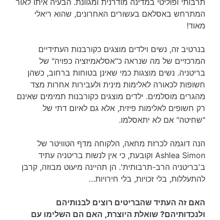
תרבותי ופוליטי במדינה מודרנית ומגוונת. הבעיה איתו לאור
המתרחש באסלאם בעשורים האחרונים, שהוא ריאלי
מאוד!
בנרטיב זה, נשים וילדים מוצגים כקורבנות העתידיים
המרכזיים של מה שנראה כ"אסלאמיזציה כפויה" של
בריטניה. נשים מוצגות כמי שאינן בטוחות ברחוב, כשהן
חשופות לכאורה לאלימות מינית ולעבירות אחרות מצד
מהגרים מוסלמים. ילדים מוצגים כקורבנות תמימים שאינם
רק חשופים לאלימות פיזית, אלא גם לאיום דתי של
"שחיטה" אם לא יתאסלמו.
הנה דוגמה לכרזת מחאה, הלקוחה מדף הטוויטר של
Ashlea Simon וקובעת, כי אין לנשות בריטניה עתיד
ב'בריטניה הרב-תרבותית'. הן תהיינה מיעוט מבוזה, קרבן
להתעללות, בלי זכויות, בלי חירויות…
האם זה העתיד שהבריטים רוצים לבנותיהם
ולנכדותיהם? שואלת היוצרת, האם הם השלימו עם