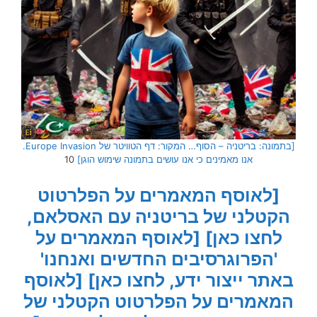
[בתמונה: בריטניה – הסוף… המקור: דף הטוויטר של Europe Invasion.
אנו מאמינים כי אנו עושים בתמונה שימוש הוגן]
10
[לאוסף המאמרים על הפלרטוט
הקטלני של בריטניה עם האסלאם,
לחצו כאן]
[לאוסף המאמרים על
'הפרוגרסיבים החדשים ואנחנו'
באתר ייצור ידע, לחצו כאן]
[לאוסף
המאמרים על הפלרטוט הקטלני של