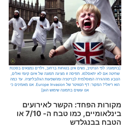
[בתמונה: לפי הנרטיב, נשים אינן בטוחות ברחוב, וילדים נמצאים בסכנת
שחיטה אם לא יתאסלמו. תפיסה זו מציגה תמונה של איום קיומי ואלים,
הנובע מההגירה המוסלמית לבריטניה ומהשפעות הגלובליזציה. עד כמה
הוא ריאלי? המקור: דף הטוויטר של Europe Invasion. אנו מאמינים כי
אנו עושים בתמונה שימוש הוגן]
מקורות הפחד: הקשר לאירועים
בינלאומיים, כמו טבח ה- 7/10 או
הטבח בבנגלדש