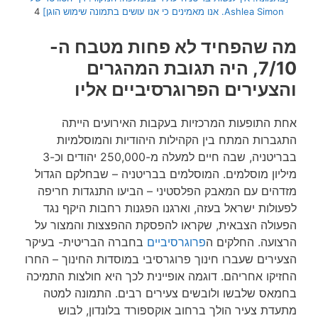
Ashlea Simon. אנו מאמינים כי אנו עושים בתמונה שימוש הוגן]
4
מה שהפחיד לא פחות מטבח ה-
7/10, היה תגובת המהגרים
והצעירים הפרוגרסיביים אליו
אחת התופעות המרכזיות בעקבות האירועים הייתה
התגברות המתח בין הקהילות היהודיות והמוסלמיות
בבריטניה, שבה חיים למעלה מ-250,000 יהודים וכ-3
מיליון מוסלמים. המוסלמים בבריטניה – שבחלקם הגדול
מזדהים עם המאבק הפלסטיני – הביעו התנגדות חריפה
לפעולות ישראל בעזה, וארגנו הפגנות רחבות היקף נגד
הפעולה הצבאית, שקראו להפסקת ההפצצות והמצור על
הרצועה. החלקים ה
פרוגרסיביים
בחברה הבריטית- בעיקר
הצעירים שעברו חינוך פרוגרסיבי במוסדות החינוך – החרו
החזיקו אחריהם. דוגמה אופיינית לכך היא חולצות התמיכה
בחמאס שלבשו ולובשים צעירים רבים. התמונה למטה
מתעדת צעיר הולך ברחוב אוקספורד בלונדון, לבוש