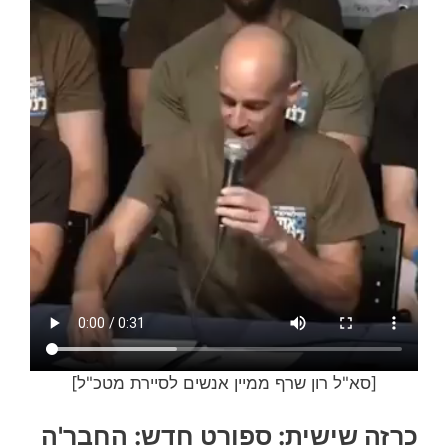
[סא"ל רון שרף ממיין אנשים לסיירת מטכ"ל]
כרזה שישית: ספורט חדש: החבר'ה