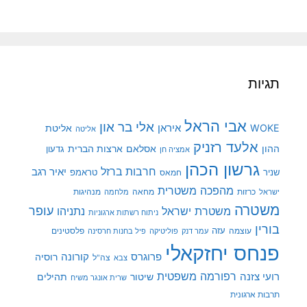
תגיות
אבי הראל
אלי בר און
איראן
WOKE
אליטת
אליטה
אלעד רזניק
ההון
אסלאם
ארצות הברית
גדעון
אמציה חן
גרשון הכהן
חרבות ברזל
יאיר רגב
שניר
טראמפ
חמאס
מהפכה משטרית
מנהיגות
ישראל
כרזות
מחאה
מלחמה
משטרה
עופר
משטרת ישראל
נתניהו
ניתוח רשתות ארגוניות
בורין
עוצמה
עזה
פלסטינים
עמר דנק
פוליטיקה
פיל בחנות חרסינה
פנחס יחזקאלי
קורונה
פרוגרס
רוסיה
צה"ל
צבא
רפורמה משפטית
רועי צזנה
שיטור
תהילים
שרית אונגר משיח
תרבות ארגונית