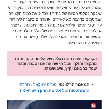
רק שכדי להבחין במגמות אין צורך במדעים מדויקים. מי
שמתכחש לקביעה שהאליטה האלטרנטיבית כבר כאן, כדאי
שיבקר בטקסי הסיום של בה"ד 1 ויבדוק את כמות הקצינים,
שנחסמים בדרגות סא"ל-אל"ם, או נדחים בקבלה ליחידות
עילית, כי הכיפה שלראשם איננה הכיפה ה'נכונה'. וצרפתי
גם לתזכורת, נתונים לא מעודכנים של חללי המלחמה הזו,
שמשפחותיהם והלובי הגדל והולך שלהם, ישנו את פני
הפוליטיקה הישראלית.
הקרקע רועדת תחת רגליה של אליטת ההון, וזמנה 
מתקצר והולך. אבל מי שרואה ענני סערה וסבור 
שמדובר בענני קיץ, שיבושם לו.
המאמר הרלוונטי:
פנחס יחזקאלי:
חרדת
ההתחלפות של אליטת ההון הישראלית
.