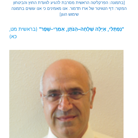
[בתמונה: הפרקליטה הראשית מסרבת להגיע לוועדת החוץ והביטחון
המקור: דף הטוויטר של ארז תדמור. אנו מאמינים כי אנו עושים בתמונה
שימוש הוגן]
"נַפְתָּלִי, אַיָּלָה שְׁלֻחָה–הַנֹּתֵן, אִמְרֵי-שָׁפֶר"
(בראשית מט,
כא)