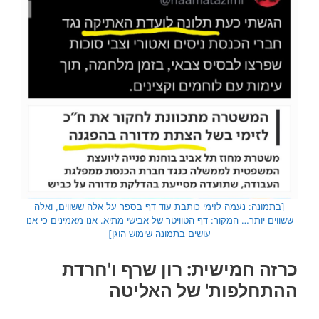
[בתמונה: נעמה לזימי כותבת עוד דף בספר על אלה ששווים, ואלה
ששווים יותר… המקור: דף הטוויטר של אבישי מתיא. אנו מאמינים כי אנו
עושים בתמונה שימוש הוגן]
כרזה חמישית: רון שרף ו'חרדת
ההתחלפות' של האליטה