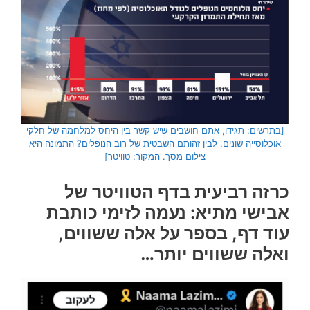
[בתרשים: תגידו, אתם חושבים שיש קשר בין היחס למלחמה של חלקי
אוכלוסייה שונים, לבין זהותם השבטית של רוב הנופלים? התמונה היא
צילום מסך. המקור: טוויטר]
כרזה רביעית בדף הטוויטר של
אבישי מתיא: נעמה לזימי כותבת
עוד דף, בספר על אלה ששווים,
ואלה ששווים יותר…