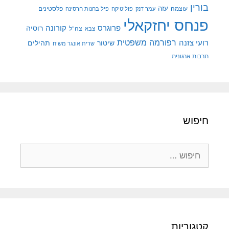
בורין
עוצמה
עזה
פלסטינים
עמר דנק
פוליטיקה
פיל בחנות חרסינה
פנחס יחזקאלי
קורונה
פרוגרס
רוסיה
צה"ל
צבא
רפורמה משפטית
רועי צזנה
שיטור
תהילים
שרית אונגר משיח
תרבות ארגונית
חיפוש
חיפוש:
קטגוריות