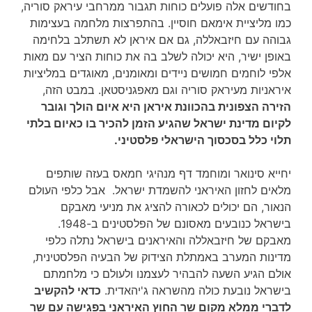
בחודשים אלה פועלים כוחות תגבור ממרחבי עיראק סוריה,
כמו מליציית אימאם חוסיין. בהתפרצות מלחמה בעצימות
גבוהה עם חיזבאללה, גם אם איראן לא תשתלב בלחימה
באופן ישיר, היא יכולה לשלב בה את כוחות הציר עם מאות
אלפי לוחמים חמושים ניידים ומאומנים, מאוגדים במליציות
איראניות מעיראק סוריה וגם מאפגניסטאן. במבט הזה,
הזירה הצפונית בהכוונת איראן היא איום הולך וגובר
לקיום מדינת ישראל שהגיע הזמן להכיר בו כאיום בלתי
תלוי כלל בסכסוך הישראלי פלסטיני.
יחייא סינואר ומוחמד דף מנהיגי חמאס בעזה שותפים
מלאים לחזון האיראני להשמדת ישראל. אבל כלפי העולם
הנאור, הם יכולים לכאורה להציג את מניעי מאבקם
בישראל כנובעים מאסונם של הפלסטינים ב-1948.
מאבקם של חיזבאללה והאיראנים בישראל נתלה כלפי
מדינות המערב באמתלת הצידוק של הבעיה הפלסטינית,
אולם הגיע השעה להבהיר לעצמנו ולעולם כי מלחמתם
בישראל נובעת כולה מהשראה ג'יהאדית.
כדאי להקשיב
לדברי ממלא מקום שר החוץ האיראני בפגישה עם שר