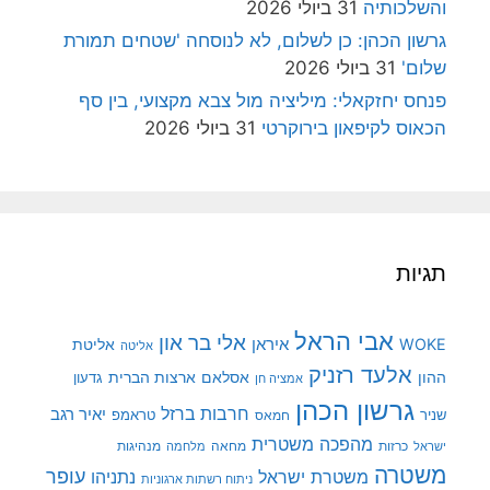
והשלכותיה
31 ביולי 2026
גרשון הכהן: כן לשלום, לא לנוסחה 'שטחים תמורת
שלום'
31 ביולי 2026
פנחס יחזקאלי: מיליציה מול צבא מקצועי, בין סף
הכאוס לקיפאון בירוקרטי
31 ביולי 2026
תגיות
אבי הראל
אלי בר און
איראן
WOKE
אליטת
אליטה
אלעד רזניק
ההון
אסלאם
ארצות הברית
גדעון
אמציה חן
גרשון הכהן
חרבות ברזל
יאיר רגב
שניר
טראמפ
חמאס
מהפכה משטרית
מנהיגות
ישראל
כרזות
מחאה
מלחמה
משטרה
עופר
משטרת ישראל
נתניהו
ניתוח רשתות ארגוניות