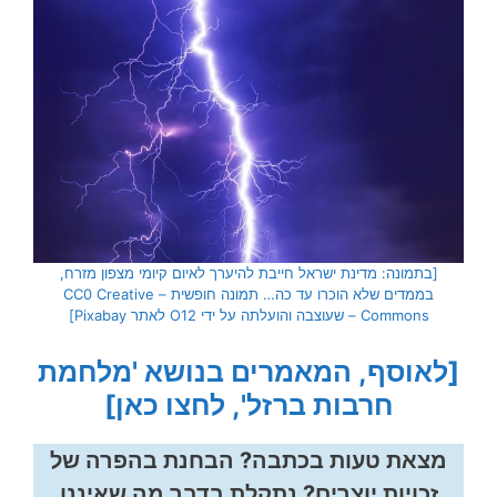
[בתמונה: מדינת ישראל חייבת להיערך לאיום קיומי מצפון מזרח,
בממדים שלא הוכרו עד כה… תמונה חופשית – CC0 Creative
Commons – שעוצבה והועלתה על ידי O12 לאתר Pixabay]
[לאוסף, המאמרים בנושא 'מלחמת
חרבות ברזל', לחצו כאן]
מצאת טעות בכתבה? הבחנת בהפרה של
זכויות יוצרים? נתקלת בדבר מה שאיננו