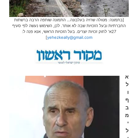
[בתמונה: מטולה שרויה בעלבונה… התמונה שותפה הרבה ברשתות
החברתיות ובעל הזכויות שבה לא אותר. לכן, השימוש נעשה לפי סעיף
27א' לחוק זכויות יוצרים. בעל הזכויות הראשי, אנא פנה ל:
]
yehezkeally@gmail.com
א
ל
ו
ף
ב
מ
י
ל