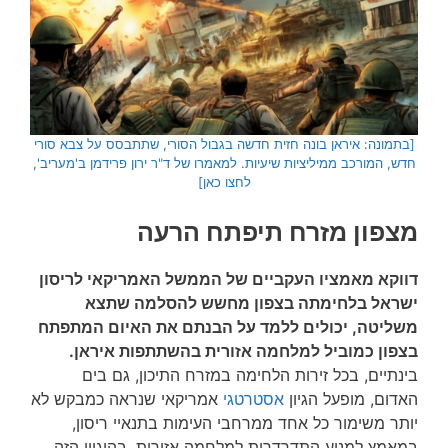
[בתמונה: איראן בונה חזית חדשה בגבול הסורי, שתתבסס על צבא סורי
חדש, המורכב ממיליציות שיעיות. למאמרו של ד"ר ירון פרידמן ב'מעריב',
לחצו כאן]
מצפון מזרח תיפתח הרעה
דווקא מאמציו העקביים של הממשל האמריקאי לריסון
ישראל בלחימתה בצפון מחשש להסלמה שתצא
משליטה, יכולים ללמד על הבנתם את האיום המתפתח
בצפון כמוביל למלחמה אזורית בהשתתפות איראן.
בינתיים, בכל זירות הלחימה במזרח התיכון, גם בים
האדום, מופעל הגיון
אסטרטגי
אמריקאי שנראה כמבקש לא
יותר משימור כל אחד ממרחבי העימות בתנאיי ריסון,
במאמץ למנוע התדרדרות למלחמה אזורית. בהיגיון הזה,