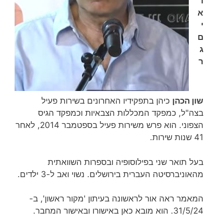
ו
א
י
ם
ג
ר
שון הכהן
כיהן בתפקידיו האחרונים בשירות פעיל
בצה"ל, כמפקד המכללות הצבאיות וכמפקד הגיס
הצפוני. הוא פרש משירות פעיל בספטמבר 2014, לאחר
41 שנות שירות‏.
בעל תואר שני בפילוסופיה ובספרות השוואתית
מהאוניברסיטה העברית בירושלים. נשוי ואב ל-3 ילדים.
המאמר ראה אור לראשונה בעיתון 'מקור ראשון', ב-
31/5/24. הוא מובא כאן באישורו ובאישור המחבר.