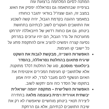
המתנה לסיום המלחמה ברצועת עזה
בציפייה שבהתאמה גם נסראללה יפסיק את האש.
במצב זה, הגם שצה"ל בוודאי יתגבר כוחותיו
במאמצי ההגנה בקדמת הגבול, יהיה קשה לשכנע
את התושבים העקורים לשוב לבתיהם בתחושת
ביטחון. גם אם כוחות רדואן של חיזבאללה יתרחקו
מהערכות על גדר הגבול, הם יהיו ערוכים במרחק
נסיעה קצרה וימשיכו להציב איום להתקפת פתע על
כל יישובי קו העימות.
האפשרות השנייה, מבקשת לגבות את השקט
שיגיח פתאום בהחלטת נסראללה, בהסדר
בינלאומי מוסכם,
סוג של החלטת 1701 מתוקנת.
אלא שלתושבי קו העימות המכירים אינטימית את
האיום הנשקף להם מעבר לגדר, לא יהיה אמון
בתוקפו של הסדר כזה והם יתקשו לשוב.
האפשרות השלישית – מתקפה יזומה ישראלית
יבשתית אווירית וימית בעוצמה מלאה
בחתירה
ליצירת תנאיי ביטחון מוחשיים שיאפשרו לא רק את
שיבת התושבים לבתיהם, אלא גם הרחקת