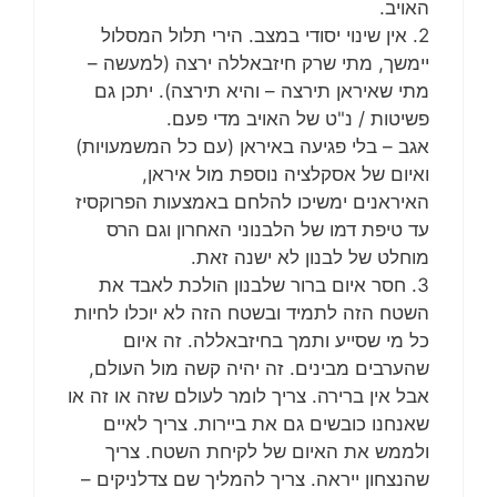
האויב.
2. אין שינוי יסודי במצב. הירי תלול המסלול
יימשך, מתי שרק חיזבאללה ירצה (למעשה –
מתי שאיראן תירצה – והיא תירצה). יתכן גם
פשיטות / נ"ט של האויב מדי פעם.
אגב – בלי פגיעה באיראן (עם כל המשמעויות)
ואיום של אסקלציה נוספת מול איראן,
האיראנים ימשיכו להלחם באמצעות הפרוקסיז
עד טיפת דמו של הלבנוני האחרון וגם הרס
מוחלט של לבנון לא ישנה זאת.
3. חסר איום ברור שלבנון הולכת לאבד את
השטח הזה לתמיד ובשטח הזה לא יוכלו לחיות
כל מי שסייע ותמך בחיזבאללה. זה איום
שהערבים מבינים. זה יהיה קשה מול העולם,
אבל אין ברירה. צריך לומר לעולם שזה או זה או
שאנחנו כובשים גם את ביירות. צריך לאיים
ולממש את האיום של לקיחת השטח. צריך
שהנצחון ייראה. צריך להמליך שם צדלניקים –