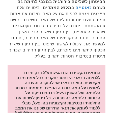
הביטחון לשליטה כירורגית במצבי לחימה גם
כשהם
כאוטיים
במלוא הממדים.
ביטויים אלה
מייצגים מגמה לכפות גם על מצבי חירום את אמות
המידה הערכיות והנוהליות של מצבי השיגרה. גישה
זו מושתתת ביסודה על כפירה בהבחנה הקטגורית
שראויה להתקיים, בין הגיון השיגרה לבין היגיון
החירום. חוסר התקדימיות של מצב החירום, חוסם
למעשה את היכולת לגישור שיפוטי בין הגיון השיגרה
הכפוף לתקדימים מוכרים, לבין הגיון החירום שכרוך
מיסודו בנסיבות חסרות תקדים בעליל.
התנאים הקשים בהם הגיע תא"ל ברק חירם 
ללחימה בבארי היו חסרי תקדים בכל אמת מידה 
מקצועית. הוא בוודאי ראוי להוקרה והערכה 
לאומית על המהירות בה התייצב מיוזמתו במרחב 
הלחימה ועל האופן היעיל בו תפס פיקוד על 
הכוחות בלחימה כה סבוכה. כל ניסיון לשפוט את 
החלטותיו בנסיבות הקיצוניות בהן פעל, מבלי 
ללמוד לעומק את תנאי החירום שכוננו את המצב 
כחסר תקדים, חוטא בהתעלמות מציווי חז"ל: "אל 