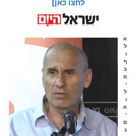
לחצו כאן]
א
ל
ו
ף
ב
מ
י
ל
ו
א
י
ם
ג