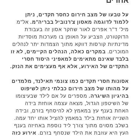
אחרים
על טבעו של מצב חירום כחסר תקדים, ניתן
ללמוד לדוגמה מאסון צ'רנוביל בבריה"מ.
אל"מ
מיל' ד"ר אפרים לאור שחקר אסון זה בעבודת
הדוקטורט, הצביע על האופן בו מערכות מוסדיות
מדינתיות קורסות דווקא מתוך הצמדות יתר לנהלים
המוכרים.
במקרים כאלה, הנהלים הקיימים, לא זו
בלבד שאינם מתאימים למאפיני היסוד חסרי
התקדים של האירוע, אלא אף מעצימים את הנזק.
אסונות חסרי תקדים כמו צונמי תאילנד, מלמדים
על מהותו של מצב חירום כבלתי ניתן לשיפוט
בהיגיון השיגרה.
מספרים על אם לילד שבעיצומו
של השיטפון הגדול, מצאה עצמה אוחזת בידה
האחת בענף עץ במאמץ לא להיסחף בזרם, ובידה
השנייה אוחזת בילד במאמץ להציל אותו יחד עמה.
בשלב מסוים מתוך צורך ליד נוספת באחיזה בענף
העץ היא עוזבת את הילד שנסחף בזרם.
אירוע כזה