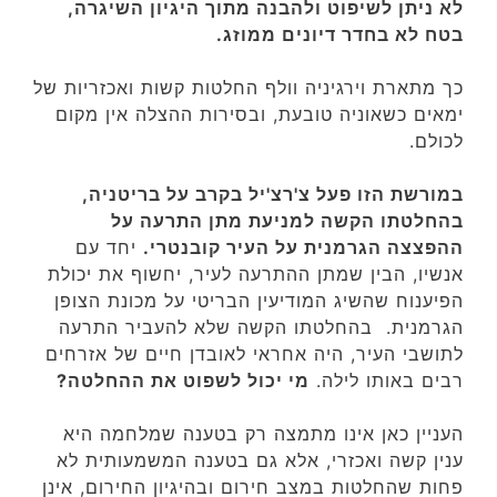
לא ניתן לשיפוט ולהבנה מתוך היגיון השיגרה,
בטח לא בחדר דיונים ממוזג.
כך מתארת וירגיניה וולף החלטות קשות ואכזריות של
ימאים כשאוניה טובעת, ובסירות ההצלה אין מקום
לכולם.
במורשת הזו פעל צ'רצ'יל בקרב על בריטניה,
בהחלטתו הקשה למניעת מתן התרעה על
ההפצצה הגרמנית על העיר קובנטרי.
יחד עם
אנשיו, הבין שמתן ההתרעה לעיר, יחשוף את יכולת
הפיענוח שהשיג המודיעין הבריטי על מכונת הצופן
הגרמנית. בהחלטתו הקשה שלא להעביר התרעה
לתושבי העיר, היה אחראי לאובדן חיים של אזרחים
רבים באותו לילה.
מי יכול לשפוט את ההחלטה?
העניין כאן אינו מתמצה רק בטענה שמלחמה היא
ענין קשה ואכזרי, אלא גם בטענה המשמעותית לא
פחות שהחלטות במצב חירום ובהיגיון החירום, אינן