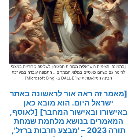
[בתמונה: הציפייה הישראלית מכוחות הביטחון לשליטה כירורגית במצבי
לחימה גם כשהם כאוטיים במלוא הממדים… התמונה עובדה במערכת
הבינה המלאכותית של DALL·E ב- Microsoft Bing]
[מאמר זה ראה אור לראשונה באתר
ישראל היום. הוא מובא כאן
באישורו ובאישור המחבר]
[לאוסף,
המאמרים בנושא מלחמת שמחת
תורה 2023 – 'מבצע חרבות ברזל',