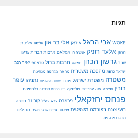
תגיות
אבי הראל
אלי בר און
איראן
WOKE
אליטת
אליטה
אלעד רזניק
ההון
אסלאם
ארצות הברית
גדעון
אמציה חן
גרשון הכהן
חרבות ברזל
יאיר רגב
שניר
טראמפ
חמאס
מהפכה משטרית
מנהיגות
ישראל
כרזות
מחאה
מלחמה
משטרה
עופר
משטרת ישראל
נתניהו
ניתוח רשתות ארגוניות
בורין
עוצמה
עזה
פלסטינים
עמר דנק
פוליטיקה
פיל בחנות חרסינה
פנחס יחזקאלי
קורונה
פרוגרס
רוסיה
צה"ל
צבא
רפורמה משפטית
רועי צזנה
שיטור
תהילים
שרית אונגר משיח
תרבות ארגונית