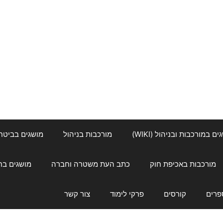
ם במורכבות ובניהול (WIKI)
מורכבות בניהול
מושגים בביטחון ל
מורכבות באכיפת חוק
כתב העת משטרה וחברה
מושגים בחינוך
פרים
קורסים
פרקי לימוד
צור קשר