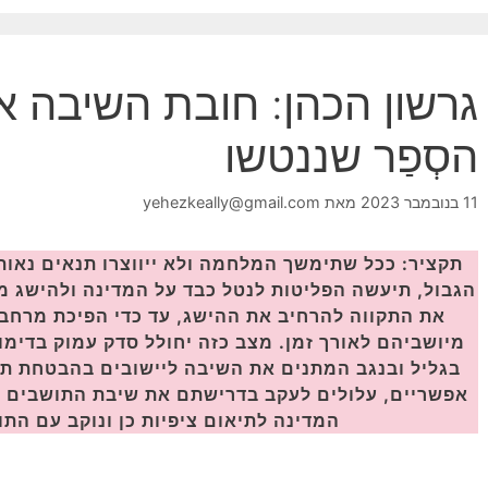
גרשון הכהן: חובת השיבה אל
הסְפַ‏ר שננטשו
11 בנובמבר 2023
מאת
yehezkeally@gmail.com
תקציר: ככל שתימשך המלחמה ולא ייווצרו תנאים נאו
הגבול, תיעשה הפליטות לנטל כבד על המדינה ולהישג מ
את התקווה להרחיב את ההישג, עד כדי הפיכת מרחבי
מיושביהם לאורך זמן. מצב כזה יחולל סדק עמוק בדימו
בגליל ובנגב המתנים את השיבה ליישובים בהבטחת תנא
אפשריים, עלולים לעקב בדרישתם את שיבת התושבים ל
המדינה לתיאום ציפיות כן ונוקב עם הת