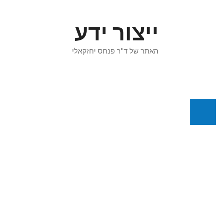
דלג
תוכן
ייצור ידע
האתר של ד"ר פנחס יחזקאלי