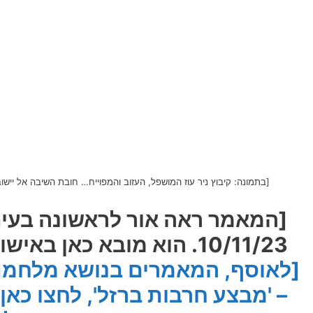
[בתמונה: קיבוץ ניר עוז המושפל, העזוב והמפוייח… חובת השיבה אל ייש
[המאמר ראה אור לראשונה בעיתון
10/11/23. הוא מובא כאן באישורו ובאישור המחבר]
– 'מבצע חרבות ברזל', לחצו כאן]