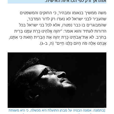
אותו אך ורק לפי הכדאיות האישית.
משה ממשיך בנאומו ומבהיר, כי החוקים והמשפטים
שהעביר לבני ישראל לא נועדו רק לדור המדבר,
שהמבוגרים בו כבר נפטרו, אלא לכל בני ישראל בכל
הדורות לעתיד והוא אומר: "יהוָה אֱלֹהֵינוּ כָּרַת עִמָּנוּ בְּרִית
בְּחֹרֵב. לֹא אֶת־אֲבֹתֵינוּ כָּרַת יְהוָה אֶת הַבְּרִית הַזֹּאת כִּי אִתָּנוּ,
אֲנַחְנוּ אֵלֶּה פֹה הַיּוֹם כֻּלָּנוּ חַיִּים" (ה, ב-ג).
[בתמונה: אמונה הבנויה על מבחן התועלת היא מכשלה, כי היא מעוותת