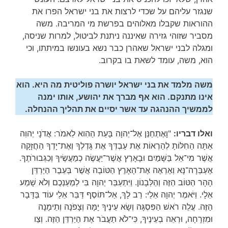
שנגזר עליהם על שכדי לרצות את בני ישראל הפרו את
ההוראות שקבלו מאלוהים בפרשת מי המריבה. משה
מסביר שזוהי גזירה שאיננה ניתנת לביטול, למרות שניסה,
ומגלה לבני ישראל שאהרן כבר נשא בעונשו במיתתו, וכי
הוא, משה, עומד לשאת בו בקרוב.
משה מלמד את בני ישראל יושרה פוליטית מה היא. הוא
אינו מתנקם. הוא אף מברך את יהושע, אותו ימנה
לממשיך ההנהגה עד אשר יסיים את תהליך ההנחלה.
ואלו דבריו:
"וָאֶתְחַנַּן אֶל־יְהוָה בָּעֵת הַהִוא לֵאמֹר: אֲדֹנָי יְהוִה
אַתָּה הַחִלּוֹתָ לְהַרְאוֹת אֶת עַבְדְּךָ אֶת גָּדְלְךָ וְאֶת־יָדְךָ הַחֲזָקָה
אֲשֶׁר מִי־אֵל בַּשָּׁמַיִם וּבָאָרֶץ אֲשֶׁר־יַעֲשֶׂה כְמַעֲשֶׂיךָ וְכִגְבוּרֹתֶךָ.
אֶעְבְּרָה־נָּא וְאֶרְאֶה אֶת־הָאָרֶץ הַטּוֹבָה אֲשֶׁר בְּעֵבֶר הַיַּרְדֵּן
הָהָר הַטּוֹב הַזֶּה וְהַלְּבָנוֹן. וַיִּתְעַבֵּר יְהוָה בִּי לְמַעַנְכֶם וְלֹא שָׁמַע
אֵלָי. וַיֹּאמֶר יְהוָה אֵלַי: רַב לָךְ, אַל־תּוֹסֶף דַּבֵּר אֵלַי עוֹד בַּדָּבָר
הַזֶּה. עֲלֵה רֹאשׁ הַפִּסְגָּה וְשָׂא עֵינֶיךָ יָמָּה וְצָפֹנָה וְתֵימָנָה
וּמִזְרָחָה, וּרְאֵה בְעֵינֶיךָ, כִּי־לֹא תַעֲבֹר אֶת הַיַּרְדֵּן הַזֶּה. וְצַו