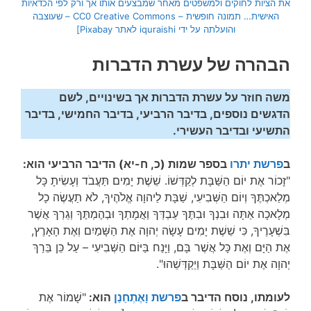
את הציות לחוקים ולמשפטים מאחר שמבצעים אותו אך ורק לפי הכדאיות
האישית… תמונה חופשית – CC0 Creative Commons – שעוצבה
והועלתה על ידי iquraishi לאתר Pixabay]
הבהרה של עשרת הדברות
משה חוזר על עשרת הדברות אך בשינויים, לשם
הדגשים נוספים, בדיבר הרביעי, בדיבר החמישי, בדיבר
התשיעי ובדיבר העשירי.
ב
פרשת יתרו
בספר שמות (כ, ח-יא) הדיבר הרביעי הוא:
"זָכוֹר אֶת יוֹם הַשַּׁבָּת לְקַדְּשׁוֹ. שֵׁשֶׁת יָמִים תַּעֲבֹד וְעָשִׂיתָ כָּל
מְלַאכְתֶּךָ וְיוֹם הַשְּׁבִיעִי, שַׁבָּת לַיהוָה אֱלֹהֶיךָ, לֹא תַעֲשֶׂה כָל
מְלָאכָה אַתָּה וּבִנְךָ וּבִתֶּךָ עַבְדְּךָ וַאֲמָתְךָ וּבְהֶמְתֶּךָ וְגֵרְךָ אֲשֶׁר
בִּשְׁעָרֶיךָ, כִּי שֵׁשֶׁת יָמִים עָשָׂה יְהוָה אֶת הַשָּׁמַיִם וְאֶת הָאָרֶץ,
אֶת הַיָּם וְאֶת כָּל אֲשֶׁר בָּם, וַיָּנַח בַּיּוֹם הַשְּׁבִיעִי – עַל כֵּן בֵּרַךְ
יְהוָה אֶת יוֹם הַשַּׁבָּת וַיְקַדְּשֵׁהוּ".
לעומתו, נוסח הדיבר ב
פרשת וָאֶתְחַנַן
הוא:
"שָׁמוֹר אֶת