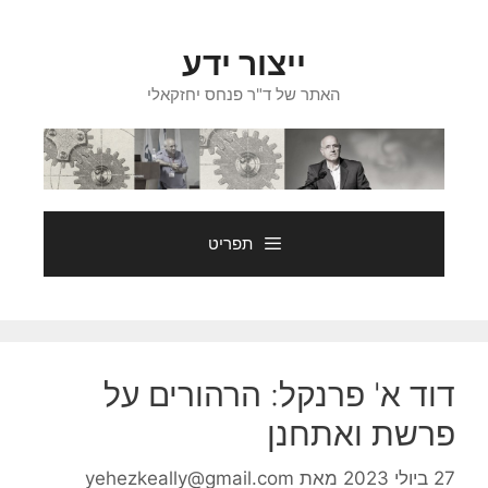
דלג
תוכן
ייצור ידע
האתר של ד"ר פנחס יחזקאלי
תפריט
דוד א' פרנקל: הרהורים על
פרשת ואתחנן
27 ביולי 2023
מאת
yehezkeally@gmail.com