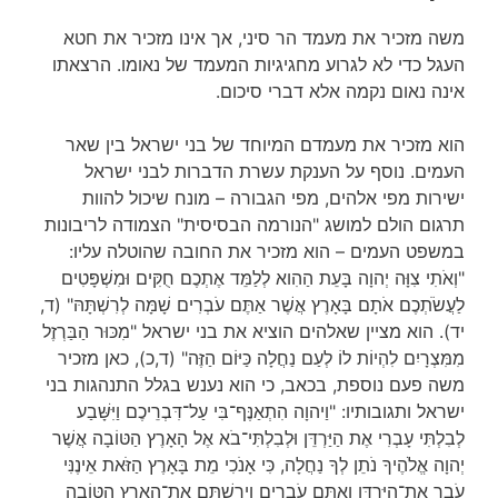
משה מזכיר את מעמד הר סיני, אך אינו מזכיר את חטא
העגל כדי לא לגרוע מחגיגיות המעמד של נאומו. הרצאתו
אינה נאום נקמה אלא דברי סיכום.
הוא מזכיר את מעמדם המיוחד של בני ישראל בין שאר
העמים. נוסף על הענקת עשרת הדברות לבני ישראל
ישירות מפי אלהים, מפי הגבורה – מונח שיכול להוות
תרגום הולם למושג "הנורמה הבסיסית" הצמודה לריבונות
במשפט העמים – הוא מזכיר את החובה שהוטלה עליו:
"וְאֹתִי צִוָּה יְהוָה בָּעֵת הַהִוא לְלַמֵּד אֶתְכֶם חֻקִּים וּמִשְׁפָּטִים
לַעֲשֹׂתְכֶם אֹתָם בָּאָרֶץ אֲשֶׁר אַתֶּם עֹבְרִים שָׁמָּה לְרִשְׁתָּהּ" (ד,
יד). הוא מציין שאלהים הוציא את בני ישראל "מִכּוּר הַבַּרְזֶל
מִמִּצְרָיִם לִהְיוֹת לוֹ לְעַם נַחֲלָה כַּיּוֹם הַזֶּה" (ד,כ), כאן מזכיר
משה פעם נוספת, בכאב, כי הוא נענש בגלל התנהגות בני
ישראל ותגובותיו: "וַיהוָה הִתְאַנֶּף־בִּי עַל־דִּבְרֵיכֶם וַיִּשָּׁבַע
לְבִלְתִּי עָבְרִי אֶת הַיַּרְדֵּן וּלְבִלְתִּי־בֹא אֶל הָאָרֶץ הַטּוֹבָה אֲשֶׁר
יְהוָה אֱלֹהֶיךָ נֹתֵן לְךָ נַחֲלָה, כִּי אָנֹכִי מֵת בָּאָרֶץ הַזֹּאת אֵינֶנִּי
עֹבֵר אֶת־הַיַּרְדֵּן וְאַתֶּם עֹבְרִים וִירִשְׁתֶּם אֶת־הָאָרֶץ הַטּוֹבָה