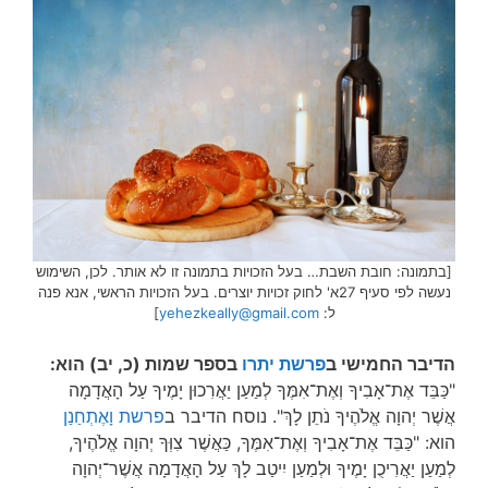
[בתמונה: חובת השבת… בעל הזכויות בתמונה זו לא אותר. לכן, השימוש
נעשה לפי סעיף 27א' לחוק זכויות יוצרים. בעל הזכויות הראשי, אנא פנה
ל:
yehezkeally@gmail.com
]
הדיבר החמישי ב
פרשת יתרו
בספר שמות (כ, יב) הוא:
"כַּבֵּד אֶת־אָבִיךָ וְאֶת־אִמֶּךָ לְמַעַן יַאֲרִכוּן יָמֶיךָ עַל הָאֲדָמָה
אֲשֶׁר יְהוָה אֱלֹהֶיךָ נֹתֵן לָךְ". נוסח הדיבר ב
פרשת וָאֶתְחַנַן
הוא: "כַּבֵּד אֶת־אָבִיךָ וְאֶת־אִמֶּךָ, כַּאֲשֶׁר צִוְּךָ יְהוָה אֱלֹהֶיךָ,
לְמַעַן יַאֲרִיכֻן יָמֶיךָ וּלְמַעַן יִיטַב לָךְ עַל הָאֲדָמָה אֲשֶׁר־יְהוָה