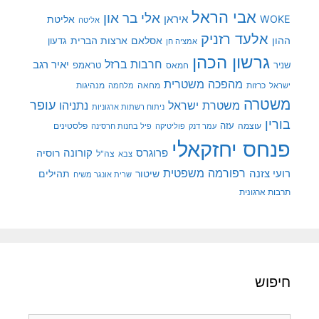
אבי הראל
אלי בר און
איראן
WOKE
אליטת
אליטה
אלעד רזניק
ההון
אסלאם
ארצות הברית
גדעון
אמציה חן
גרשון הכהן
חרבות ברזל
יאיר רגב
שניר
טראמפ
חמאס
מהפכה משטרית
מנהיגות
ישראל
כרזות
מחאה
מלחמה
משטרה
עופר
משטרת ישראל
נתניהו
ניתוח רשתות ארגוניות
בורין
עוצמה
עזה
פלסטינים
עמר דנק
פוליטיקה
פיל בחנות חרסינה
פנחס יחזקאלי
קורונה
פרוגרס
רוסיה
צה"ל
צבא
רפורמה משפטית
רועי צזנה
שיטור
תהילים
שרית אונגר משיח
תרבות ארגונית
חיפוש