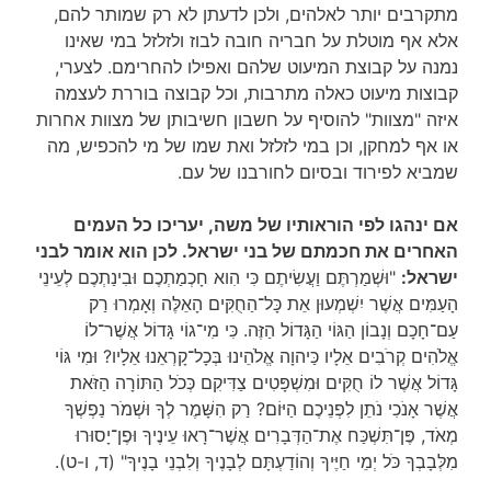
מתקרבים יותר לאלהים, ולכן לדעתן לא רק שמותר להם,
אלא אף מוטלת על חבריה חובה לבוז ולזלזל במי שאינו
נמנה על קבוצת המיעוט שלהם ואפילו להחרימם. לצערי,
קבוצות מיעוט כאלה מתרבות, וכל קבוצה בוררת לעצמה
איזה "מצוות" להוסיף על חשבון חשיבותן של מצוות אחרות
או אף למחקן, וכן במי לזלזל ואת שמו של מי להכפיש, מה
שמביא לפירוד ובסיום לחורבנו של עם.
אם ינהגו לפי הוראותיו של משה, יעריכו כל העמים
האחרים את חכמתם של בני ישראל. לכן הוא אומר לבני
ישראל:
"וּשְׁמַרְתֶּם וַעֲשִׂיתֶם כִּי הִוא חָכְמַתְכֶם וּבִינַתְכֶם לְעֵינֵי
הָעַמִּים אֲשֶׁר יִשְׁמְעוּן אֵת כָּל־הַחֻקִּים הָאֵלֶּה וְאָמְרוּ רַק
עַם־חָכָם וְנָבוֹן הַגּוֹי הַגָּדוֹל הַזֶּה. כִּי מִי־גוֹי גָּדוֹל אֲשֶׁר־לוֹ
אֱלֹהִים קְרֹבִים אֵלָיו כַּיהוָה אֱלֹהֵינוּ בְּכָל־קָרְאֵנוּ אֵלָיו? וּמִי גּוֹי
גָּדוֹל אֲשֶׁר לוֹ חֻקִּים וּמִשְׁפָּטִים צַדִּיקִם כְּכֹל הַתּוֹרָה הַזֹּאת
אֲשֶׁר אָנֹכִי נֹתֵן לִפְנֵיכֶם הַיּוֹם? רַק הִשָּׁמֶר לְךָ וּשְׁמֹר נַפְשְׁךָ
מְאֹד, פֶּן־תִּשְׁכַּח אֶת־הַדְּבָרִים אֲשֶׁר־רָאוּ עֵינֶיךָ וּפֶן־יָסוּרוּ
מִלְּבָבְךָ כֹּל יְמֵי חַיֶּיךָ וְהוֹדַעְתָּם לְבָנֶיךָ וְלִבְנֵי בָנֶיךָ" (ד, ו-ט).