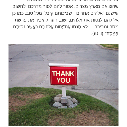
שהוציאם מארץ מצרים. אסור להם לסור מדרכם ולחשוב
שישנם "אלהים אחרים", שבזכותם קיבלו מכל טוב. כמו כן
אל להם לנסות את אלהים, ושוב חוזר להזכיר את פרשת
מסה ומריבה – "לֹא תְנַסּוּ אֶת־יְהוָה אֱלֹהֵיכֶם כַּאֲשֶׁר נִסִּיתֶם
בַּמַּסָּה" (ו, טז).