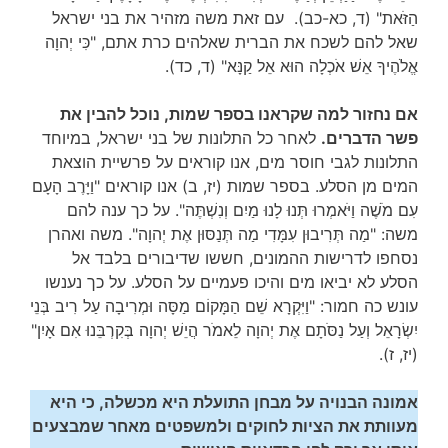
הַזֹּאת" (ד, כא-כב). עם זאת משה מזהיר את בני ישראל
שאל להם לשכח את הברית שאלהים כרת אתם, "כִּי יְהוָה
אֱלֹהֶיךָ אֵשׁ אֹכְלָה הוּא אֵל קַנָּא" (ד, כד).
אם נחזור למה שקראנו בספר שמות, נוכל להבין את
פשר הדברים.
לאחר כל התלונות של בני ישראל, במיוחד
התלונות לגבי חוסר מים, אנו קוראים על פרשיית הוצאת
המים מן הסלע. בספר שמות (יז, ב) אנו קוראים "וַיָּרֶב הָעָם
עִם מֹשֶׁה וַיֹּאמְרוּ תְּנוּ לָנוּ מַיִם וְנִשְׁתֶּה". על כך ענה להם
משה: "מַה תְּרִיבוּן עִמָּדִי מַה תְּנַסּוּן אֶת יְהוָה". משה ואהרן
נסחפו לדרישות ההמונים, חששו שדיבורים בלבד אל
הסלע לא יביאו מים והיכו פעמיים על הסלע. על כך נענשו
עונש כה חמור: "וַיִּקְרָא שֵׁם הַמָּקוֹם מַסָּה וּמְרִיבָה עַל רִיב בְּנֵי
יִשְׂרָאֵל וְעַל נַסֹּתָם אֶת יְהוָה לֵאמֹר הֲיֵשׁ יְהוָה בְּקִרְבֵּנוּ אִם אָיִן"
(יז, ז).
אמונה הבנויה על מבחן התועלת היא מכשלה, כי היא
מעוותת את הציות לחוקים ולמשפטים מאחר שמבצעים