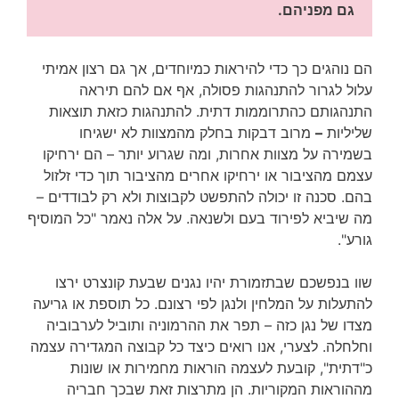
גם מפניהם. 
הם נוהגים כך כדי להיראות כמיוחדים, אך גם רצון אמיתי
עלול לגרור להתנהגות פסולה, אף אם להם תיראה
התנהגותם כהתרוממות דתית. להתנהגות כזאת תוצאות
שליליות
–
מרוב דבקות בחלק מהמצוות לא ישגיחו
בשמירה על מצוות אחרות, ומה שגרוע יותר – הם ירחיקו
עצמם מהציבור או ירחיקו אחרים מהציבור תוך כדי זלזול
בהם. סכנה זו יכולה להתפשט לקבוצות ולא רק לבודדים –
מה שיביא לפירוד בעם ולשנאה. על אלה נאמר "כל המוסיף
גורע".
שוו בנפשכם שבתזמורת יהיו נגנים שבעת קונצרט ירצו
להתעלות על המלחין ולנגן לפי רצונם. כל תוספת או גריעה
מצדו של נגן כזה – תפר את ההרמוניה ותוביל לערבוביה
וחלחלה. לצערי, אנו רואים כיצד כל קבוצה המגדירה עצמה
כ"דתית", קובעת לעצמה הוראות מחמירות או שונות
מההוראות המקוריות. הן מתרצות זאת שבכך חבריה