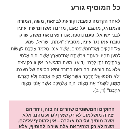
כל המוסיף גורע
לאחר הקדמה כואבת וקורעת לב זאת, משה, המורה
והמנהיג, מתגבר על כאבו, מרים ראשו ומישיר עיניו
לבני ישראל. פעם נוספת אנו רואים את משה, שרק
טובת עמו נגד עיניו, מסביר
: "ועַתָּה, יִשְׂרָאֵל, שְׁמַע
אֶל־הַחֻקִּים וְאֶל־הַמִּשְׁפָּטִים, אֲשֶׁר אָנֹכִי מְלַמֵּד אֶתְכֶם לַעֲשׂוֹת,
לְמַעַן תִּחְיוּ וּבָאתֶם וִירִשְׁתֶּם אֶת־הָאָרֶץ אֲשֶׁר יְהוָה אֱלֹהֵי
אֲבֹתֵיכֶם נֹתֵן לָכֶם" (ד,א). משה מדגיש כי אין זו רק עצה,
אלא גם הוראה. ההוראה ברורה והיא בסופה של העצה:
"לֹא תֹסִפוּ עַל־הַדָּבָר אֲשֶׁר אָנֹכִי מְצַוֶּה אֶתְכֶם וְלֹא תִגְרְעוּ
מִמֶּנּוּ, לִשְׁמֹר אֶת מִצְו‍ֹת יְהוָה אֱלֹהֵיכֶם אֲשֶׁר אָנֹכִי מְצַוֶּה
אֶתְכֶם" (ד, ב).
החוקים והמשפטים שזורים זה בזה, ויחד הם 
יצירה מושלמת. לא רק שאין לגרוע מהם, אלא 
משה מוסיף עליהם אזהרה – אין להוסיף עליהם.
משה לא רק מזהיר את אלה שירצו להוסיף, אלא 