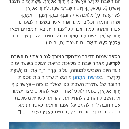
יוֹם־הַשַּׁבָּת לְקַדְּשׁוֹ כַּאֲשֶׁר צִוְּךָ יְהוָה אֱלֹהֶיךָ. שֵׁשֶׁת יָמִים תַּעֲבֹד
וְעָשִׂיתָ כָּֿל־מְלַאכְתֶּךָ וְיוֹם הַשְּׁבִיעִי שַׁבָּת לַיהוָה אֱלֹהֶיךָ
לֹא־תַעֲשֶׂה כָלֲ־מְלָאכָה אַתָּה וּבִנְךָ־וּבִתֶּךָ וְעַבְדְּךָ־וַאֲמָתֶךָ
וְשׁוֹרְךָ וַחֲמֹרְךָ וְכָל־בְּהֶמְתֶּךָ וְגֵרְךָ אֲשֶׁר בִּשְׁעָרֶיךָ לְמַעַן יָנוּחַ
עַבְדְּךָ וַאֲמָתְךָ כָּמוֹך, וְזָכַרְתָּ כִּי־עֶבֶד הָיִיתָ בְּאֶרֶץ מִצְרַיִם וַיֹּצִאֲךָ
יְהוָה אֱלֹהֶיךָ מִשָּׁם בְּיָד חֲזָקָה וּבִזְרֹעַ נְטוּיָה – עַל כֵּן צִוְּךָ יְהוָה
אֱלֹהֶיךָ לַעֲשׂוֹת אֶת יוֹם הַשַּׁבָּת (ה, יב-טו).
בספר שמות הדיבר מתמקד בצורך לזכור את יום השבת
לקדשו,
מאחר שבתום מלאכת בריאת העולם בששה ימים
נועד היום השביעי למנוחה, ועל כן בֵּרַךְ יְהוָה אֶת יוֹם הַשַּׁבָּת
וַיְקַדְּשֵׁהוּ. ב
פרשת וָאֶתְחַנַן
מודגשות שתי חובות נוספות:
החובה של שמירת השבת, כפי שאלהים ציוה – כַּאֲשֶׁר צִוְּךָ
יְהוָה אֱלֹהֶיךָ, כלומר לא כל אחד רשאי להחליט כיצד ישמור
את השבת, והחובה להחיל את ההוראה כשהיא משולבת
עם החובה להחילה גם על העבד והאמה כאשר הנימוק
ההיסטורי לכך: "וְזָכַרְתָּ כִּי עֶבֶד הָיִיתָ בְּאֶרֶץ מִצְרַיִם […]".