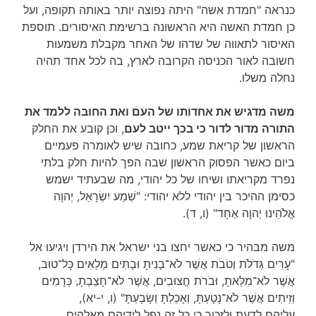
כנראה "חמדת אשה" היתה נפוצה יותר באותה תקופה, ועל
כן חמדת האשה היא הראשונה ברשימת האיסורים. תוספת
האיסור לתאווה של שדהו של האחר מקבלת משמעות
חשובה לאור הכניסה הקרובה לארץ, בה לכל אחד תהיה
נחלה משלו.
משה מדגיש את אחדותו של העם ואת החובה ללמד את
התורה מדור לדור כי בכך ייטב לעם
, וכן קובע את החלק
הראשון של קריאת שמע, כחובה שיש לאומרה פעמיים
ביום כאשר הפסוק הראשון שבה הפך להיות חלק בלתי
נפרד מקריאתו ושיחו של כל יהודי, מה שבעתיד ישמש
כסימן ההיכר בין יהודי ללא יהודי: "שְׁמַע יִשְׂרָאֵל, יְהוָה
אֱלֹהֵינוּ יְהוָה אֶחָד" (ו, ד).
משה מבהיר כי כאשר יחצו בני ישראל את הירדן ויגיעו אל
"עָרִים גְּדֹלֹת וְטֹבֹת אֲשֶׁר לֹא־בָנִיתָ וּבָתִּים מְלֵאִים כָּל־טוּב,
אֲשֶׁר לֹא־מִלֵּאתָ, וּבֹרֹת חֲצוּבִים, אֲשֶׁר לֹא־חָצַבְתָ,ּ כְּרָמִים
וְזֵיתִים אֲשֶׁר לֹא־נָטָעְתָּ, וְאָכַלְתָּ וְשָׂבָעְתָּ" (ו, י-יא),
עליהם לדעת ולזכור כי כל זה נפל לידיהם מאלהים