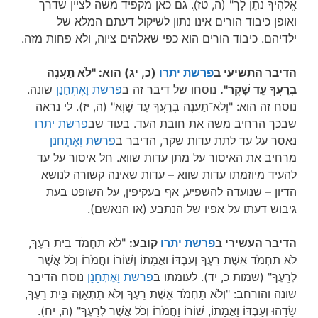
אֱלֹהֶיךָ נֹתֵן לָך" (ה, טז)ְ. גם כאן מקפיד משה לציין שדרך
ואופן כיבוד הורים אינו נתון לשיקול דעתם המלא של
ילדיהם. כיבוד הורים הוא כפי שאלהים ציוה, ולא פחות מזה.
הדיבר התשיעי ב
פרשת יתרו
(כ, יג) הוא: "לֹא תַעֲנֶה
בְרֵעֲךָ עֵד שָׁקֶר".
נוסחו של דיבר זה ב
פרשת וָאֶתְחַנַן
שונה.
נוסח זה הוא: "וְלֹא־תַעֲנֶה בְרֵעֲךָ עֵד שָׁוְא" (ה, יז). לי נראה
שבכך הרחיב משה את חובת העד. בעוד שב
פרשת יתרו
נאסר על עד לתת עדות שקר, הדיבר ב
פרשת וָאֶתְחַנַן
מרחיב את האיסור על מתן עדות שווא. חל איסור על עד
להעיד מיוזמתו עדות שווא – עדות שאינה קשורה לנושא
הדיון – שנועדה להשפיע, אף בעקיפין, על השופט בעת
גיבוש דעתו על אפיו של הנתבע (או הנאשם).
הדיבר העשירי ב
פרשת יתרו
קובע:
"לֹא תַחְמֹד בֵּית רֵעֶךָ,
לֹא תַחְמֹד אֵשֶׁת רֵעֶךָ וְעַבְדּוֹ וַאֲמָתוֹ וְשׁוֹרוֹ וַחֲמֹרוֹ וְכֹל אֲשֶׁר
לְרֵעֶךָ" (שמות כ, יד). לעומתו ב
פרשת וָאֶתְחַנַן
נוסח הדיבר
שונה והורחב: "וְלֹא תַחְמֹד אֵשֶׁת רֵעֶךָ וְלֹא תִתְאַוֶּה בֵּית רֵעֶךָ,
שָׂדֵהוּ וְעַבְדּוֹ וַאֲמָתוֹ, שׁוֹרוֹ וַחֲמֹרוֹ וְכֹל אֲשֶׁר לְרֵעֶךָ" (ה, יח).