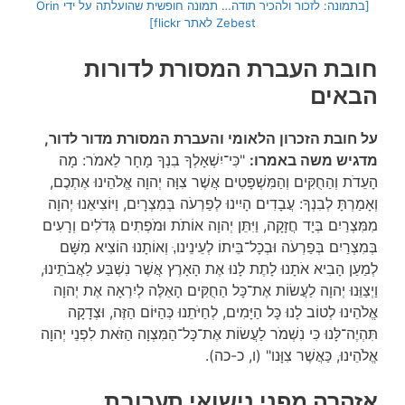
[בתמונה: לזכור ולהכיר תודה… תמונה חופשית שהועלתה על ידי Orin
Zebest לאתר flickr]
חובת העברת המסורת לדורות
הבאים
על חובת הזכרון הלאומי והעברת המסורת מדור לדור,
מדגיש משה באמרו:
"כִּי־יִשְׁאָלְךָ בִנְךָ מָחָר לֵאמֹר: מָה
הָעֵדֹת וְהַחֻקִּים וְהַמִּשְׁפָּטִים אֲשֶׁר צִוָּה יְהוָה אֱלֹהֵינוּ אֶתְכֶם,
וְאָמַרְתָּ לְבִנְךָ: עֲבָדִים הָיִינוּ לְפַרְעֹה בְּמִצְרָיִם, וַיּוֹצִיאֵנוּ יְהוָה
מִמִּצְרַיִם בְּיָד חֲזָקָה, וַיִּתֵּן יְהוָה אוֹתֹת וּמֹפְתִים גְּדֹלִים וְרָעִים
בְּמִצְרַיִם בְּפַרְעֹה וּבְכָל־בֵּיתוֹ לְעֵינֵינו,ּ וְאוֹתָנוּ הוֹצִיא מִשָּׁם
לְמַעַן הָבִיא אֹתָנוּ לָתֶת לָנוּ אֶת הָאָרֶץ אֲשֶׁר נִשְׁבַּע לַאֲבֹתֵינוּ,
וַיְצַוֵּנוּ יְהוָה לַעֲשׂוֹת אֶת־כָּל הַחֻקִּים הָאֵלֶּה לְיִרְאָה אֶת יְהוָה
אֱלֹהֵינוּ לְטוֹב לָנוּ כָּל הַיָּמִים, לְחַיֹּתֵנוּ כְּהַיּוֹם הַזֶּה, וּצְדָקָה
תִּהְיֶה־לָּנוּ כִּי נִשְׁמֹר לַעֲשׂוֹת אֶת־כָּל־הַמִּצְוָה הַזֹּאת לִפְנֵי יְהוָה
אֱלֹהֵינוּ, כַּאֲשֶׁר צִוָּנו" (ו, כ-כה).
אזהרה מפני נישואי תערובת