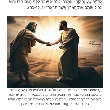
אֶת־יְהוֹשֻׁעַ וְחַזְּקֵהוּ וְאַמְּצֵהוּ כִּי־הוּא יַעֲבֹר לִפְנֵי הָעָם הַזֶּה וְהוּא
יַנְחִיל אוֹתָם אֶת־הָאָרֶץ אֲשֶׁר תִּרְאֶה" (ג, כג-כח).
[בתמונה: משה מלמד את בני ישראל יושרה פוליטית מה היא. הוא אינו
מתנקם. הוא אף מברך את יהושע, אותו ימנה לממשיך ההנהגה עד אשר
יסיים את תהליך ההנחלה… התמונה עובדה במערכת הבינה המלאכותית
של DALL·E ב- Microsoft Bing. הכרזה: ייצור ידע]