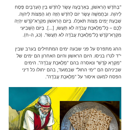
"בַּחֹדֶשׁ הָרִאשׁוֹן, בְּאַרְבָּעָה עָשָׂר לַחֹדֶשׁ בֵּין הָעַרְבָּיִם פֶּסַח
לַיהוָה. וּבַחֲמִשָּׁה עָשָׂר יוֹם לַחֹדֶשׁ הַזֶּה חַג הַמַּצּוֹת לַיהוָה.
שִׁבְעַת יָמִים מַצּוֹת תֹּאכֵלוּ. בַּיּוֹם הָרִאשׁוֹן מִקְרָא־קֹדֶשׁ יִהְיֶה
לָכֶם – כָּל־מְלֶאכֶת עֲבֹדָה לֹא תַעֲשׂוּ, […]. בַּיּוֹם הַשְּׁבִיעִי
מִקְרָא־קֹדֶשׁ כָּל־מְלֶאכֶת עֲבֹדָה לֹא תַעֲשׂו". (כג, ה-ח).
החג מתפרס על פני שבעה ימים המתחילים בערב שבין
י"ד לט"ו בניסו. היום הראשון והיום האחרון הם ימים של
"מִקְרָא קֹדֶשׁ" ונאסרה בהם "מְלֶאכֶת עֲבֹדָה". הימים
שביניהם הם "ימי החול" שבמועד, בהם יחולו כל דיני
הפסח למעט איסור על "מְלֶאכֶת עֲבֹדָה".