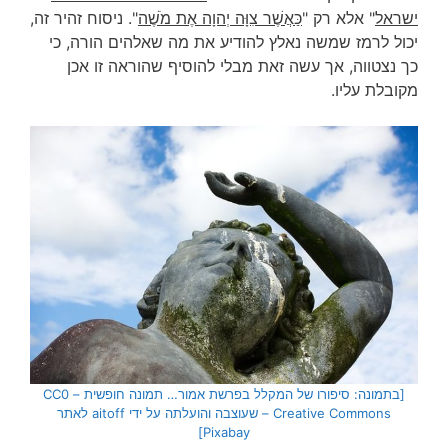
ישראל
" אלא רק "
כַּאֲשֶׁר צִוָּה יְהוָה אֶת מֹשֶׁה
". ניסוח זהיר זה,
יכול לרמז שמשה נאלץ להודיע את מה שאלהים הורה, כי
כך נצטווה, אך עשה זאת מבלי להוסיף שהוראה זו אכן
מקובלת עליו.
[בתמונה: סיפורו של המקלל בפרשת אמור… תמונה חופשית – CC0
Creative Commons – שעוצבה והועלתה על ידי aitoff לאתר
Pixabay]