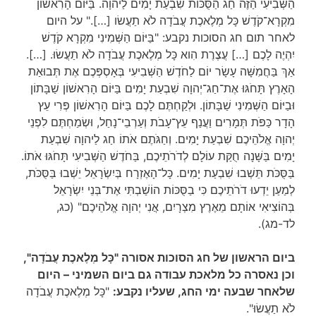
הַשְּׁבִיעִי הַזֶּה חַג הַסֻּכּוֹת שִׁבְעַת יָמִים לַיהֹוָה. בַּיּוֹם הָרִאשׁוֹן
מִקְרָא־קֹדֶשׁ כָּל מְלֶאכֶת עֲבֹדָה לֹא תַעֲשׂו […]." על היום
לאחר תום חג הסוכות נקבע: "בַּיּוֹם הַשְּׁמִינִי מִקְרָא קֹדֶשׁ
יִהְיֶה לָכֶם […] עֲצֶרֶת הִוא כָּל מְלֶאכֶת עֲבֹדָה לֹא תַעֲשׂוּ. […].
אַךְ בַּחֲמִשָּׁה עָשָׂר יוֹם לַחֹדֶשׁ הַשְּׁבִיעִי בְּאָסְפְּכֶם אֶת תְּבוּאַת
הָאָרֶץ תָּחֹגּוּ אֶת־חַג־יְהוָה שִׁבְעַת יָמִים בַּיּוֹם הָרִאשׁוֹן שַׁבָּתוֹן
וּבַיּוֹם הַשְּׁמִינִי שַׁבָּתוֹן. וּלְקַחְתֶּם לָכֶם בַּיּוֹם הָרִאשׁוֹן פְּרִי עֵץ
הָדָר כַּפֹּת תְּמָרִים וַעֲנַף עֵץ־עָבֹת וְעַרְבֵי־נָחַל, וּשְׂמַחְתֶּם לִפְנֵי
יְהוָה אֱלֹהֵיכֶם שִׁבְעַת יָמִים. וְחַגֹּתֶם אֹתוֹ חַג לַיהוָה שִׁבְעַת
יָמִים בַּשָּׁנָה חֻקַּת עוֹלָם לְדֹרֹתֵיכֶם, בַּחֹדֶשׁ הַשְּׁבִיעִי תָּחֹגּוּ אֹתוֹ.
בַּסֻּכֹּת תֵּשְׁבוּ שִׁבְעַת יָמִים. כָּל־הָאֶזְרָח בְּיִשְׂרָאֵל יֵשְׁבוּ בַּסֻּכֹּת,
לְמַעַן יֵדְעוּ דֹרֹתֵיכֶם כִּי בַסֻּכּוֹת הוֹשַׁבְתִּי אֶת־בְּנֵי יִשְׂרָאֵל
בְּהוֹצִיאִי אוֹתָם מֵאֶרֶץ מִצְרָיִם, אֲנִי יְהוָה אֱלֹהֵיכֶם" (כג,
לד-מג).
ביום הראשון של חג הסוכות אסורה "כָּל מְלֶאכֶת עֲבֹדָה",
וכן נאסרה כל מלאכת עבודה גם ביום השמיני – היום
שלאחר שבעה ימי החג, שעליו נקבע:
"כָּל מְלֶאכֶת עֲבֹדָה
לֹא תַעֲשׂוּ".