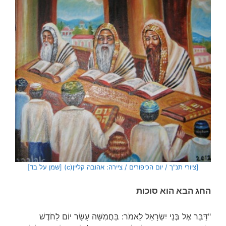
[ציורי תנ"ך / יום הכיפורים / ציירה: אהובה קליין(c) [שמן על בד]
החג הבא הוא סוכות
"דַּבֵּר אֶל בְּנֵי יִשְׂרָאֵל לֵאמֹר: בַּחֲמִשָּׁה עָשָׂר יוֹם לַחֹדֶשׁ