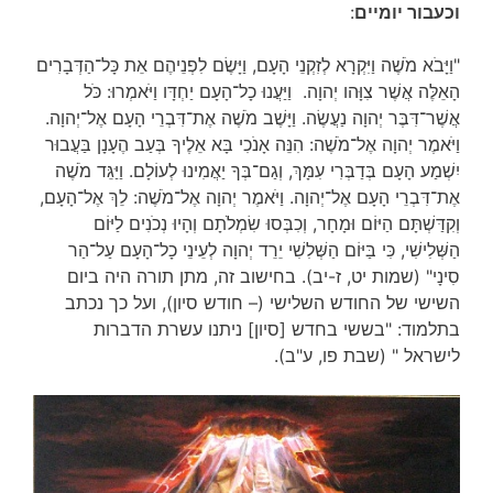
וכעבור יומיים
:
"וַיָּבֹא מֹשֶׁה וַיִּקְרָא לְזִקְנֵי הָעָם, וַיָּשֶׂם לִפְנֵיהֶם אֵת כָּל־הַדְּבָרִים
הָאֵלֶּה אֲשֶׁר צִוָּהו יְהוָה. וַיַּעֲנוּ כָל־הָעָם יַחְדָּו וַיֹּאמְרוּ: כֹּל
אֲשֶׁר־דִּבֶּר יְהוָה נַעֲשֶׂה. וַיָּשֶׁב מֹשֶׁה אֶת־דִּבְרֵי הָעָם אֶל־יְהוָה.
וַיֹּאמֶר יְהוָה אֶל־מֹשֶׁה: הִנֵּה אָנֹכִי בָּא אֵלֶיךָ בְּעַב הֶעָנָן בַּעֲבוּר
יִשְׁמַע הָעָם בְּדַבְּרִי עִמָּךְ, וְגַם־בְּךָ יַאֲמִינוּ לְעוֹלָם. וַיַּגֵּד מֹשֶׁה
אֶת־דִּבְרֵי הָעָם אֶל־יְהוָה. וַיֹּאמֶר יְהוָה אֶל־מֹשֶׁה: לֵךְ אֶל־הָעָם,
וְקִדַּשְׁתָּם הַיּוֹם וּמָחָר, וְכִבְּסוּ שִׂמְלֹתָם וְהָיוּ נְכֹנִים לַיּוֹם
הַשְּׁלִישִׁי, כִּי בַּיּוֹם הַשְּׁלִשִׁי יֵרֵד יְהוָה לְעֵינֵי כָל־הָעָם עַל־הַר
סִינָי" (שמות יט, ז-יב). בחישוב זה, מתן תורה היה ביום
השישי של החודש השלישי (– חודש סיון), ועל כך נכתב
בתלמוד: "בששי בחדש [סיון] ניתנו עשרת הדברות
לישראל " (שבת פו, ע"ב).