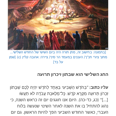
[בתמונה: בחישוב זה, מתן תורה היה ביום השישי של החודש השלישי…
מתוך ציורי תנ"ך/ העננים במעמד הר סיני/ ציירה: אהובה קליין (c) [שמן
על בד]
החג השלישי הוא שבתון זיכרון תרועה
עליו כתוב:
"בַּחֹדֶשׁ הַשְּׁבִיעִי בְּאֶחָד לַחֹדֶשׁ יִהְיֶה לָכֶם שַׁבָּתוֹן
זִכְרוֹן תְּרוּעָה מִקְרָא קֹדֶשׁ. כָּל־מְלֶאכֶת עֲבֹדָה לֹא תַעֲשׂוּ
[…]" (כג, כד-כה). היום אנו חוגגים יום זה כראש השנה, כי
נהוג להתחיל בו את השנה לאחר השינוי שנעשה בלוח
העברי, כאשר החודש השביעי הפך להיות הראשון. גם יום