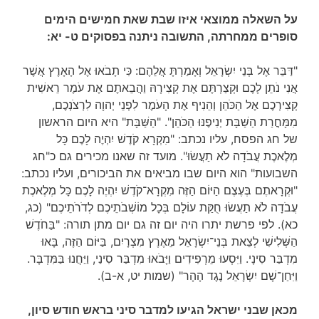
על השאלה ממוצאי איזו שבת שאת חמישים הימים
סופרים ממחרתה, התשובה ניתנה בפסוקים ט- יא:
"דַּבֵּר אֶל בְּנֵי יִשְׂרָאֵל וְאָמַרְתָּ אֲלֵהֶם: כִּי תָבֹאוּ אֶל הָאָרֶץ אֲשֶׁר
אֲנִי נֹתֵן לָכֶם וּקְצַרְתֶּם אֶת קְצִירָהּ וַהֲבֵאתֶם אֶת עֹמֶר רֵאשִׁית
קְצִירְכֶם אֶל הַכֹּהֵן וְהֵנִיף אֶת הָעֹמֶר לִפְנֵי יְהוָה לִרְצֹנְכֶם,
מִמָּחֳרַת הַשַּׁבָּת יְנִיפֶנּוּ הַכֹּהֵן". "הַשַּׁבָּת" היא היום הראשון
של חג הפסח, עליו נכתב: "מִקְרָא קֹדֶשׁ יִהְיֶה לָכֶם כָּל
מְלֶאכֶת עֲבֹדָה לֹא תַעֲשׂוּ". מועד זה שאנו מכירים גם כ"חג
השבועות" הוא היום שבו מביאים את הביכורים, ועליו נכתב:
"וּקְרָאתֶם בְּעֶצֶם הַיּוֹם הַזֶּה מִקְרָא־קֹדֶשׁ יִהְיֶה לָכֶם כָּל מְלֶאכֶת
עֲבֹדָה לֹא תַעֲשׂוּ חֻקַּת עוֹלָם בְּכָל מוֹשְׁבֹתֵיכֶם לְדֹרֹתֵיכֶם" (כג,
כא). לפי פרשת יתרו היה יום זה גם יום מתן תורה: "בַּחֹדֶשׁ
הַשְּׁלִישִׁי לְצֵאת בְּנֵי־יִשְׂרָאֵל מֵאֶרֶץ מִצְרָיִם, בַּיּוֹם הַזֶּה, בָּאוּ
מִדְבַּר סִינָי. וַיִּסְעוּ מֵרְפִידִים וַיָּבֹאוּ מִדְבַּר סִינַי, וַיַּחֲנוּ בַּמִּדְבָּר.
וַיִּחַן־שָׁם יִשְׂרָאֵל נֶגֶד הָהָר" (שמות יט, א-ב).
מכאן שבני ישראל הגיעו למדבר סיני בראש חודש סיון,