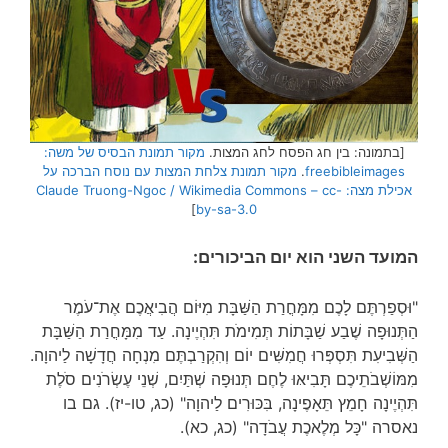
[בתמונה: בין חג הפסח לחג המצות.
מקור תמונת הבסיס של משה:
freebibleimages
.
מקור תמונת צלחת המצות עם נוסח הברכה על
אכילת מצה: Claude Truong-Ngoc / Wikimedia Commons – cc-
]
by-sa-3.0
המועד השני הוא יום הביכורים:
"וּסְפַרְתֶּם לָכֶם מִמָּחֳרַת הַשַּׁבָּת מִיּוֹם הֲבִיאֲכֶם אֶת־עֹמֶר
הַתְּנוּפָה שֶׁבַע שַׁבָּתוֹת תְּמִימֹת תִּהְיֶינָה. עַד מִמָּחֳרַת הַשַּׁבָּת
הַשְּׁבִיעִת תִּסְפְּרוּ חֲמִשִּׁים יוֹם וְהִקְרַבְתֶּם מִנְחָה חֲדָשָׁה לַיהוָה.
מִמּוֹשְׁבֹתֵיכֶם תָּבִיאּוּ לֶחֶם תְּנוּפָה שְׁתַּיִם, שְׁנֵי עֶשְׂרֹנִים סֹלֶת
תִּהְיֶינָה חָמֵץ תֵּאָפֶינָה, בִּכּוּרִים לַיהוָה" (כג, טו-יז). גם בו
נאסרה "כָּל מְלֶאכֶת עֲבֹדָה" (כג, כא).