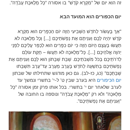
זה הוא יום של "מִקְרָא קֹדֶשׁ" בו אסורה "כָּל מְלֶאכֶת עֲבֹדָה".
יום הכפורים הוא המועד הבא
"אַךְ בֶּעָשׂוֹר לַחֹדֶשׁ הַשְּׁבִיעִי הַזֶּה יוֹם הַכִּפֻּרִים הוּא מִקְרָא
קֹדֶשׁ יִהְיֶה לָכֶם וְעִנִּיתֶם אֶת נַפְשֹׁתֵיכֶם […] וְכָל מְלָאכָה לֹא
תַעֲשׂוּ בְּעֶצֶם הַיּוֹם הַזֶּה כִּי יוֹם כִּפֻּרִים הוּא לְכַפֵּר עֲלֵיכֶם לִפְנֵי
יְהוָה אֱלֹהֵיכֶם […]. כָּל־מְלָאכָה לֹא תַעֲשׂוּ – חֻקַּת עוֹלָם
לְדֹרֹתֵיכֶם בְּכֹל מֹשְׁבֹתֵיכֶם. שַׁבַּת שַׁבָּתוֹן הוּא לָכֶם וְעִנִּיתֶם אֶת
נַפְשֹׁתֵיכֶם בְּתִשְׁעָה לַחֹדֶשׁ בָּעֶרֶב מֵעֶרֶב עַד־עֶרֶב תִּשְׁבְּתוּ
שַׁבַּתְּכֶם" (כג, כז-לב). גם כאן מודגש שתחילתו של שבתון
יום הכיפורים
היא בערב שבין ט' ל-י' בתשרי ונמשך עד
לערב שלאחר יום י' בתשרי. בכל אותו פרק זמן אסורה "כָּל
מְלָאכָה" ולא רק "מְלֶאכֶת עֲבֹדָה" ונוספה בו החובה של
"וְעִנִּיתֶם אֶת נַפְשֹׁתֵיכֶם".