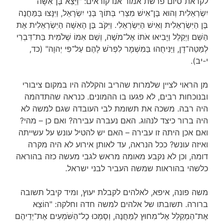
לקראת סיום פרשת אמור אנו קוראים: "וַיֵּצֵא בֶּן־אִשָּׁה
יִשְׂרְאֵלִית וְהוּא בֶּן־אִישׁ מִצְרִי בְּתוֹךְ בְּנֵי יִשְׂרָאֵל, וַיִּנָּצוּ בַּמַּחֲנֶה
בֶּן הַיִּשְׂרְאֵלִית וְאִישׁ הַיִּשְׂרְאֵלִי. וַיִּקֹּב בֶּן הָאִשָּׁה הַיִּשְׂרְאֵלִית אֶת
הַשֵּׁם וַיְקַלֵּל וַיָּבִיאוּ אֹתוֹ אֶל־מֹשֶׁה, וְשֵׁם אִמּוֹ שְׁלֹמִית בַּת־דִּבְרִי
לְמַטֵּה־דָן, וַיַּנִּיחֻהוּ בַּמִּשְׁמָר לִפְרֹשׁ לָהֶם עַל־פִּי יְהוָה" (כד,
י-יב).
מן הראוי לציין שלמרות שהריב והקללה היו במקום ציבורי
ובנוכחות רבים, לא פגעו בו ההמונים. כנראה שהתדהמה
היה רבה. משכה את תשומת לבי העובדה שגם למשה לא
היה ברור כיצד לנהוג. האם נעברה עבירה? ואם כן – מהי?
ואם אכן היתה זו עבירה – האם יש להטיל עונש על עשייתה
ואיזה עונש? ככל הנראה, עד לאותן אירוע לא היה מקרה
דומה, וכן לא נקבע מאומה מראש לגבי מעשה כזה בהוראה
כלשהי בהוראות שמשה העביר לבני ישראל.
משה פונה, איפא, לאלהים לקבלת יעוץ, ומיד קיבל תשובה
ברורה. תשובתו של אלהים למשה חדה וחלקה: "הוֹצֵא
אֶת־הַמְקַלֵּל אֶל־מִחוּץ לַמַּחֲנֶה, וְסָמְכוּ כָל־הַשֹּׁמְעִים אֶת־יְדֵיהֶם