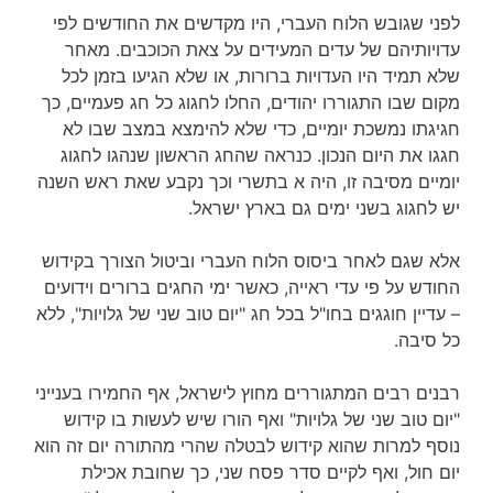
לפני שגובש הלוח העברי, היו מקדשים את החודשים לפי
עדויותיהם של עדים המעידים על צאת הכוכבים. מאחר
שלא תמיד היו העדויות ברורות, או שלא הגיעו בזמן לכל
מקום שבו התגוררו יהודים, החלו לחגוג כל חג פעמיים, כך
חגיגתו נמשכת יומיים, כדי שלא להימצא במצב שבו לא
חגגו את היום הנכון. כנראה שהחג הראשון שנהגו לחגוג
יומיים מסיבה זו, היה א בתשרי וכך נקבע שאת ראש השנה
יש לחגוג בשני ימים גם בארץ ישראל.
אלא שגם לאחר ביסוס הלוח העברי וביטול הצורך בקידוש
החודש על פי עדי ראייה, כאשר ימי החגים ברורים וידועים
– עדיין חוגגים בחו"ל בכל חג "יום טוב שני של גלויות", ללא
כל סיבה.
רבנים רבים המתגוררים מחוץ לישראל, אף החמירו בענייני
"יום טוב שני של גלויות" ואף הורו שיש לעשות בו קידוש
נוסף למרות שהוא קידוש לבטלה שהרי מהתורה יום זה הוא
יום חול, ואף לקיים סדר פסח שני, כך שחובת אכילת