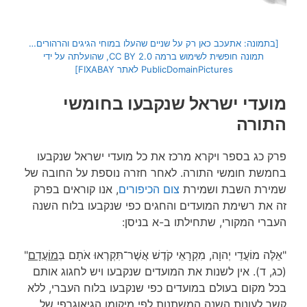
[בתמונה: אתעכב כאן רק על שניים שהעלו במוחי הגיגים והרהורים…
תמונה חופשית לשימוש ברמה CC BY 2.0, שהועלתה על ידי
PublicDomainPictures לאתר FIXABAY]
מועדי ישראל שנקבעו בחומשי
התורה
פרק כג בספר ויקרא מרכז את כל מועדי ישראל שנקבעו
בחמשת חומשי התורה. לאחר חזרה נוספת על החובה של
שמירת השבת ושמירת
צום הכיפורים
, אנו קוראים בפרק
זה את רשימת המועדים והחגים כפי שנקבעו בלוח השנה
העברי המקורי, שתחילתו ב-א בניסן:
"אֵלֶּה מוֹעֲדֵי יְהוָה, מִקְרָאֵי קֹדֶשׁ אֲשֶׁר־תִּקְרְאוּ אֹתָם בְּ
מוֹעֲדָם
"
(כג, ד). אין לשנות את המועדים שנקבעו ויש לחגוג אותם
בכל מקום בעולם במועדים כפי שנקבעו בלוח העברי, ללא
קשר לעונות השנה המשתנות לפי מיקומן הגיאוגרפי של