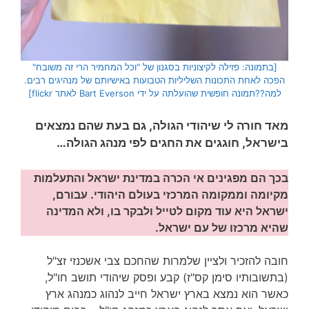
[בתמונה: פזילה לקיצוניות בסגנון של "וכל המחמיר הרי זה משובח"
הפכה לאחת התכונות השליליות הטבועות באישיותם של מנהיגים רבים.
למה??תמונה חופשית שהועלתה על ידי Bart Everson לאתר flickr]
מאד חורה לי שיהודי הגולה, גם בעת שהם נמצאים
בישראל, חוגגים את החגים לפי מנהג הגולה…
בכך הם מפגינים אי הכרה במדינת ישראל והתעלמות
מקיומה וממקומה המרכזי בעולם היהודי. עבורם,
ישראל היא עוד מקום לטייל ולבקר בו, ולא המדינה
שהיא מרכזו של עם ישראל.
חובה להזכיר ולציין שלמרות שהחכם צבי אשכנזי זצ"ל
(בתשובותיו סימן קס"ז) קבע ופסק שיהודי תושב חו"ל,
כאשר הוא נמצא בארץ ישראל חייב לנהוג כמנהג ארץ