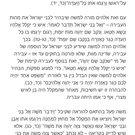
עַל־רֹאשׁוֹ וְרָגְמוּ אֹתוֹ כָּל־הָעֵדָה"(כד, יד).
עם זאת אלהים מורה למשה שיבהיר לבני ישראל את מהות
העבירה – "וְאֶל בְּנֵי יִשְׂרָאֵל תְּדַבֵּר לֵאמֹר: אִישׁ כִּי יְקַלֵּל אֱלֹהָיו
וְנָשָׂא חֶטְאוֹ. וְנֹקֵב שֵׁם יְהוָה מוֹת יוּמָת, רָגוֹם יִרְגְּמוּ בוֹ כָּל
הָעֵדָה כַּגֵּר כָּאֶזְרָח בְּנָקְבוֹ שֵׁם יוּמָת" (כד, טו-טז). בכך
אלהים הורה למשה שיודיע לבני ישראל על הוספה של
עבירה, שדינה מוות, שלא פורטה בחוקים עד אז – עבירה
של מי "שנֹקֵב שֵׁם יְהוָה", זאת בנוסף לעבירה קיימת של
"אִישׁ כִּי יְקַלֵּל אֱלֹהָיו וְנָשָׂא חֶטְאוֹ". כדי למנוע ספקות, הבהיר
אלהים למשה שאין הבדל בין גר לאזרח: "מִשְׁפַּט אֶחָד יִהְיֶה
לָכֶם כַּגֵּר כָּאֶזְרָח יִהְיֶה כִּי אֲנִי יְהוָה אֱלֹהֵיכֶם" (כד, כב).
להבהרה זו יש חשיבות, מאחר שהמקלל היה בן לאיש
מצרי, אף כי אמו היתה עבריה.
משה פעל בהתאם להוראה שקיבל "וַיְדַבֵּר מֹשֶׁה אֶל בְּנֵי
יִשְׂרָאֵל וַיּוֹצִיאוּ אֶת הַמְקַלֵּל אֶל מִחוּץ לַמַּחֲנֶה וַיִּרְגְּמוּ אֹתוֹ אָבֶן
וּבְנֵי יִשְׂרָאֵל עָשׂוּ כַּאֲשֶׁר צִוָּה יְהוָה אֶת מֹשֶׁה" (כד, כג). אלא
שיש לדייק בקריאה – לא נכתב "
כאשר צוה משה את בני