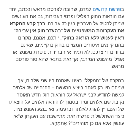
ב
פרשת קדושים
למדנו, שחובה לפרסם מראש ובכתב, יחד
עם הוראות החוק הפלילי ופרטי העבירות, גם את העונשים
שניתן להטיל על העבריין בגין כל עבירה.
בכך קבע המקרא
את העקרונות המשפטיים של "בהעדר חוק אין עבירה"
ו"אין לענוש ללא הוראה בחוק".
ייתכנו, אמנם, מקרים
בהם קיימים איסורים המצויים בחוקים קיימים, שאינם
ברורים די צרכם. לא תמיד אי הבהירות פוטרת מעונש, או
אפילו מהעונש המירבי, אך זאת בתנאי שהאיסור פורסם
מראש.
במקרה של "המקלל" ראינו שאמנם היו שני שלבים, אך
שניהם היו רק לאחר ביצוע המעשה – ההנחייה של אלהים
למשה להודיע לבני ישראל על הוראות חוק חדש האוסר
נקיבת שם אלהים ומיד בסמוך לו הוראה אלהים על הוצאתו
של העבריין להורג לאלתר וברגימה, ואז בוצע העונש מיד.
כיצד השתלשלות פרשיה זאת מתיישבת עם העקרון ש"אין
עונשין אלא אם כן מזהירים"? אֶתְמְהָא.