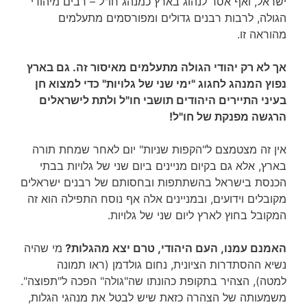
ישראל, ואף אסר לנהוג בארץ כמנהג חו"ל – רבים מיהודי
הגולה, לרבות רבנים גדולים ומפורסמים מתעלמים
מהוראה זו.
אך לא רק יהודי הגולה מתעלמים מאיסור זה. גם בארץ
נפוץ המנהג לחגוג "ימי שני של גלויות" כדי למצוא חן
בעיני התיירים היהודים תושבי חו"ל ולתת לישראלים
הרגשה מפנקת של חו"ל!
אין זה מצטמצם ל"הקפות שניות" יום לאחר שמחת תורה
בארץ, אלא גם בקיום מניינים ביום שני של גלויות בבתי
הכנסת בישראל בהשתתפות ובחסותם של רבנים ישראלים
מקובלים וידועים, ובמניינים אלה אף נוסח התפילה הוא זה
המקובל בחוץ לארץ ליום שני של גלויות.
האמנם עמנו, העם היהודי, טרם יצא מהגלות?
מי שהיה
נשיא ההסתדרות הציונית, נחום גולדמן (ראו תמונה
למטה), הצהיר בתקופת כהונתו שה"גולה" הפכה ל"תפוצה".
משמעותה של הצהרה כזאת שיש לבטל את מנהגי הגלות,