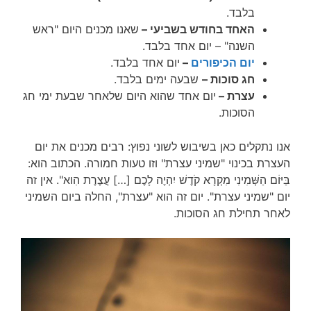
בלבד.
האחד בחודש בשביעי –
שאנו מכנים היום "ראש
השנה" – יום אחד בלבד.
יום הכיפורים
–
יום אחד בלבד.
חג סוכות –
שבעה ימים בלבד.
עצרת –
יום אחד שהוא היום שלאחר שבעת ימי חג
הסוכות.
אנו נתקלים כאן בשיבוש לשוני נפוץ: רבים מכנים את יום
העצרת בכינוי "שמיני עצרת" וזו טעות חמורה. הכתוב הוא:
בַּיּוֹם הַשְּׁמִינִי מִקְרָא קֹדֶשׁ יִהְיֶה לָכֶם […] עֲצֶרֶת הִוא". אין זה
יום "שמיני עצרת". יום זה הוא "עצרת", החלה ביום השמיני
לאחר תחילת חג הסוכות.