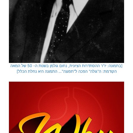
[בתמונה: יו"ר ההסתדרות הציונית, נחום גולמן בשנות ה- 50 של המאה
הקודמת: ה"גולה" הפכה ל"תפוצה"… התמונה היא נחלת הכלל]