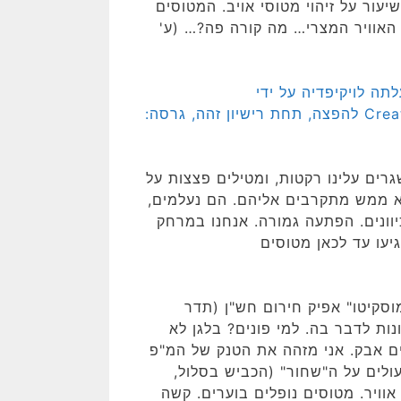
יעור על זיהוי מטוסי אויב. המטוסים
 האוויר המצרי… מה קורה פה?… (ע'
תה לויקיפדיה על ידי
NordNordWest. קובץ זה הוא בעל רישיון Creative Commons להפצה, תחת רישיון זהה, גרסה:
רים עלינו רקטות, ומטילים פצצות על
לא ממש מתקרבים אליהם. הם נעלמים,
יוונים. הפתעה גמורה. אנחנו במרחק
יעו עד לכאן מטוסים
וסקיטו" אפיק חירום חש"ן (תדר
נות לדבר בה. למי פונים? בלגן לא
ים אבק. אני מזהה את הטנק של המ"פ
עולים על ה"שחור" (הכביש בסלול,
וויר. מטוסים נופלים בוערים. קשה