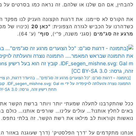
להבחין, אם הם שלנו או שלהם. זה נראה כמו בסרטים על מלחמ
את הקורס לא סיימנו. את דרגות הקצונה העניק לנו מפקד 
כשדהרנו על הכביש לגזרה הצפונית:
"כאן 20
(כינויו של מ
מרגע זה סג"מים
(סגני משנה, פ"י),
סוף
" (ע' 64).
[בתמונה – דרגות סג"ם: "כל הצוערים מרגע זה סג"מים"… בהיעדר דרגות, הן צו
תחת רישיון זהה, גרסה: CC BY-SA 3.0]
ככל שהתקרבנו לתעלה שמעתי יותר ויותר ברשת הקשר את 
באים לחלץ אותנו?… עולים עלינו… שורפים אותנו… כולם במ
נואשות וקוראות לב מילאו את רשת הקשר. זה בלתי נתפס. מה ק
אנחנו מתקדמים על 'דרך הפלסטיק' (דרך שעוגנה באזור הב