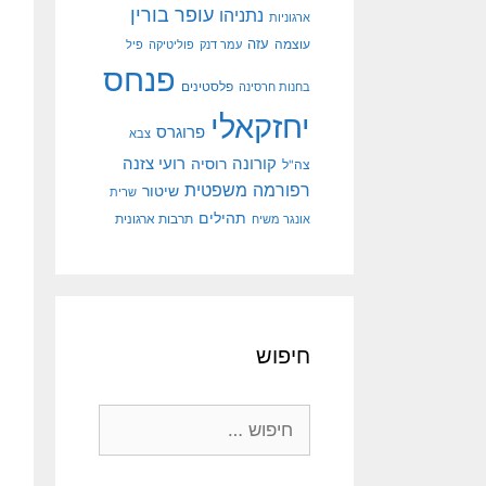
עופר בורין
נתניהו
ארגוניות
עוצמה
עזה
עמר דנק
פוליטיקה
פיל
פנחס
פלסטינים
בחנות חרסינה
יחזקאלי
פרוגרס
צבא
קורונה
רועי צזנה
רוסיה
צה"ל
רפורמה משפטית
שיטור
שרית
תהילים
אונגר משיח
תרבות ארגונית
חיפוש
חיפוש: