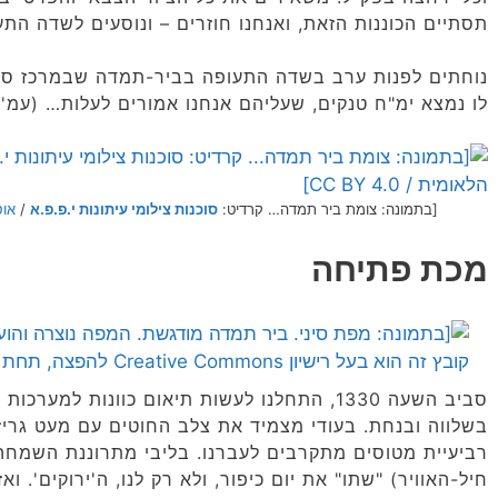
תסתיים הכוננות הזאת, ואנחנו חוזרים – ונוסעים לשדה ה
נוחתים לפנות ערב בשדה התעופה בביר-תמדה שבמרכז סינ
לו נמצא ימ"ח טנקים, שעליהם אנחנו אמורים לעלות… (עמ' 62-61).
[בתמונה: צומת ביר תמדה… קרדיט:
סוכנות צילומי עיתונות י.פ.פ.א
/
אוס
מכת פתיחה
סביב השעה 1330, התחלנו לעשות תיאום כוונות למ
בשלווה ובנחת. בעודי מצמיד את צלב החוטים עם מעט גריז
רביעיית מטוסים מתקרבים לעברנו. בליבי מתרוננת השמחה, ע
חיל-האוויר) "שתו" את יום כיפור, ולא רק לנו, ה'ירוקים'. ו