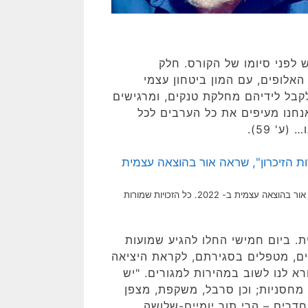
ני שריון, ממש לפני סיומו של הקורס. חלק
אלופים, עם המון ביטחון עצמי
 20 שאו-טו-טו הולכים לקבל לידיהם מחלקת טנקים, ומרגישים
נחנו מעיפים את כל הערבים לכל
ע' 59).
[בתמונה: כריכת ספרו של אל"מ גדעון טרן: "נתנה תוקף בשדות הזיכרון", שראה אור בהוצאה עצמית ב- 2022. כל הזכויות שמורות
ת. ביום חמישי החלו להגיע שמועות
משטח הטנקים, מטפלים בסגירתם, לקראת היציאה
א לנו לשוב במהירות למגורים. "יש
ת מחסניות; וכן סרבל, משקפת, מצפן
דרים – הרי תוך יומיים-שלושה