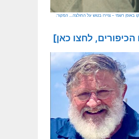
 באופן רשמי – צויירו בטוש על החולצה… המקור:
כיפורים, לחצו כאן]