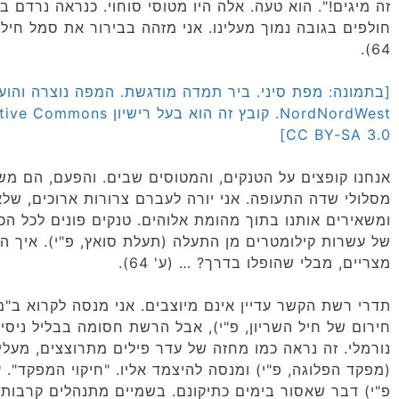
זה מיגים!". הוא טעה. אלה היו מטוסי סוחוי. כנראה נרדם בש
חולפים בגובה נמוך מעלינו. אני מזהה בבירור את סמל חיל
64).
[בתמונה: מפת סיני. ביר תמדה מודגשת. המפה נוצרה והועל
CC BY-SA 3.0]
אנחנו קופצים על הטנקים, והמטוסים שבים. והפעם, הם משג
מסלולי שדה התעופה. אני יורה לעברם צרורות ארוכים, ש
ומשאירים אותנו בתוך מהומת אלוהים. טנקים פונים לכל הכ
של עשרות קילומטרים מן התעלה (תעלת סואץ, פ"י). איך הג
מצריים, מבלי שהופלו בדרך? … (ע' 64).
תדרי רשת הקשר עדיין אינם מיוצבים. אני מנסה לקרוא ב"מ
חירום של חיל השריון, פ"י), אבל הרשת חסומה בבליל ניסיו
נורמלי. זה נראה כמו מחזה של עדר פילים מתרוצצים, מעל
(מפקד הפלוגה, פ"י) ומנסה להיצמד אליו. "חיקוי המפקד". 
פ"י) דבר שאסור בימים כתיקונם. בשמיים מתנהלים קרבות א