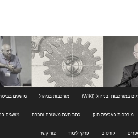
ם במורכבות ובניהול (WIKI)
מורכבות בניהול
מושגים בביטחון ל
מורכבות באכיפת חוק
כתב העת משטרה וחברה
מושגים בחינוך
פרים
קורסים
פרקי לימוד
צור קשר