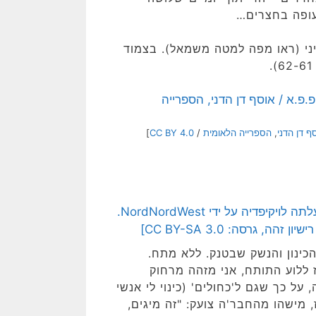
תעופה בחצרים…
י (ראו מפה למטה משמאל). בצמוד
ף דן הדני
,
הספרייה הלאומית
/
CC BY 4.0
]
ערכות הכינון והנשק שבטנק. ללא מתח.
 ללוע התותח, אני מזהה מרחוק
ל כך שגם ל'כחולים' (כינוי לי אנשי
אז, מישהו מהחבר'ה צועק: "זה מיגים,