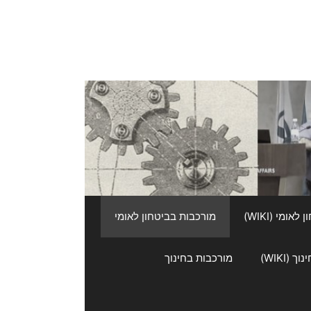
אומי (WIKI)
מורכבות בביטחון לאומי
 (WIKI)
מורכבות בחינוך