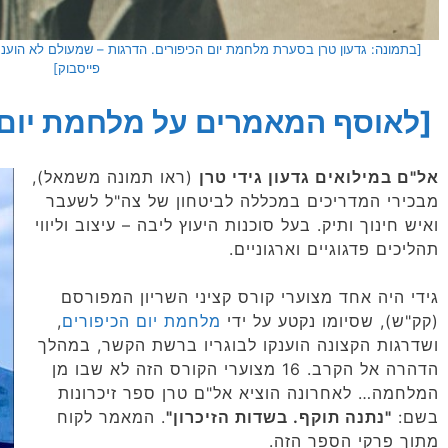
[בתמונה: גדעון טרן בסערת מלחמת יום הכיפורים. הדרגות – שמעולם לא הוענקו
פייסבוק]
[לאוסף המאמרים על מלחמת יום ה
אל"ם במילואים גדעון גידי טרן
(ראו תמונה משמאל),
מבכירי המדריכים במכללה לביטחון של צה"ל לשעבר
ואיש חינוך ותיק. בעל סוכנות היעוץ ליבה – עיצוב וליווי
תהליכים פדגוגיים וארגוניים.
גידי היה אחד מצוערי קורס קציני השריון המפורסם
(קק"ש), שסיומו נקטע על ידי
מלחמת יום הכיפורים
,
ושדרגות הקצונה הוענקו לבוגריו ברשת הקשר, במהלך
הדהרה אל הקרב. 16 מצוערי הקורס הזה לא שבו מן
המלחמה… לאחרונה הוציא אל"ם טרן ספר זיכרונות
בשם:
"נתנה תוקף. בשדות הזיכרון"
. המאמר לקוח
מתוך פרקי הספר הזה.