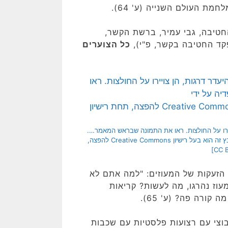
ת העולם השנייה (ע' 64).
החטיבה, גבי עמיר, ברשת הקשר,
פקד החטיבה בקשר, פ"י),
כל הצוערים
יירו על החולצות. ראו את התמונה שבראש המאמר….
התמונה נוצרה והועלתה לויקיפדיה על ידי IDF_segen_mishne.svg: Gal m. קובץ זה הוא בעל רישיון Creative Commons להפצה,
הזעקות של המעוזים: "למה אתם לא
עוז נהרגו, מה לעשות? קריאות
ורה פה? (ע' 65).
וצי עם רצועות פלסטיות עם שכבות