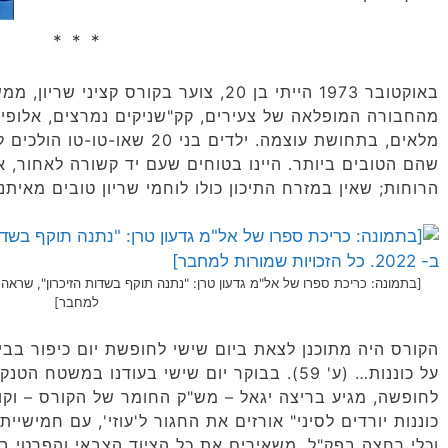
* * *
באוקטובר 1973 הייתי בן 20, צוער בקורס קצי
מהחבורה המופלאה של צעירים, קק"שניקים נמרצים, אלופי ה
מלאים, בתחושת עוצמה. ילדים בני
שהם הטובים ביותר. היינו בטוחים שעם יד קשורה לאחור, א
הרוחות; שאין במזרח התיכון כולו לוחמי שריון טובים מאיתנו… (
למחבר]
הקורס היה מתוכנן לצאת ביום שישי לחופשת יום כיפור בבי
על כוננות… (ע' 59). בבוקר יום שישי בעודנו ב
לחופשה, מגיע בריצה יגאל – מש"ק החומר של הקורס – וקור
כוננות יורדים לסיני" אורזים את החגור ל'עוזי', עם חמישיי
וכלי רחצה בפק"ל. משאירים את כל הציוד הצבאי והפרטי בח