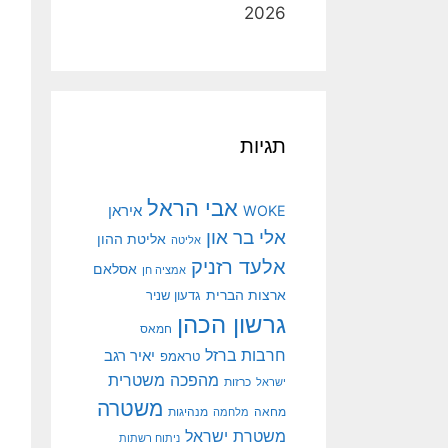
2026
תגיות
אבי הראל
איראן
WOKE
אלי בר און
אליטת ההון
אליטה
אלעד רזניק
אסלאם
אמציה חן
ארצות הברית
גדעון שניר
גרשון הכהן
חמאס
חרבות ברזל
יאיר רגב
טראמפ
מהפכה משטרית
ישראל
כרזות
משטרה
מנהיגות
מחאה
מלחמה
משטרת ישראל
ניתוח רשתות