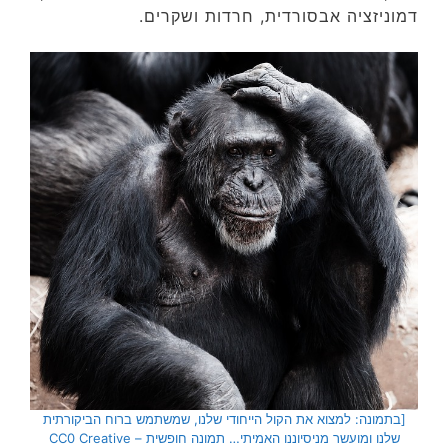
דמוניזציה אבסורדית, חרדות ושקרים.
[בתמונה: למצוא את הקול הייחודי שלנו, שמשתמש ברוח הביקורתית
שלנו ומועשר מניסיוננו האמיתי… תמונה חופשית – CC0 Creative