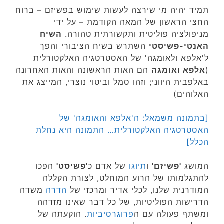
תמיד יהיה מי שירצה לעשות שימוש בפשיזם – ברוח
החצי הראשון של המאה הקודמת – על ידי
מניפולציה פוליטית ותקשורתית טהורה.
השיח
האנטי-פשיסטי
השתרש בשיח הציבורי והפך
ל'אלפא ולאומגה' של האסטרטגיה האלקטורלית
(
אלפא ואומגה
הם האות הראשונה והאות האחרונה
באלפבית היווני; וזהו סמל וביטוי נוצרי, המייצג את
האלוהים)
[בתמונה משמאל: ה'אלפא והאומגה' של
האסטרטגיה האלקטורלית… התמונה היא נחלת
הכלל]
המושג
'פשיזם'
ו
תיוגו
של אדם כ
'פשיסט'
הפכו
להתגלמותו של הרוע המוחלט, לצורת הקללה
המודרנית שלנו, לכלי אדיר ומרכזי של
הדרה
משדה
הדרישות הפוליטיות, של כל דבר שאינו מזדהה
ומשתף פעולה עם ה
פרוגרסיביות
. הוקעתה של