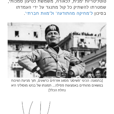
טוטליטריות ימנית, לכאורה, משמשת כטיעון סמכותי,
שמטרתו להשתיק כל קול מתנגד על ידי העמדתו
בסיכון
ל'מחיקה מהתודעה' ול'מוות חברתי'
.
[בתמונה: הכינוי 'פשיסט' מסווג אזרחים כרשעים, תוך מניעת הוויכוח
בנושאים מהותיים באמצעות פסילה… תמונתו של בניטו מוסוליני היא
נחלת הכלל]