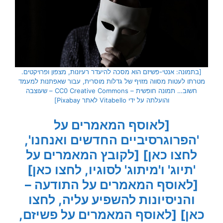
[בתמונה: אנטי-פשיזם הוא מסכה להיעדר רעיונות, מצפון ופרויקטים.
מטרתו לעטות מסווה מזויף של גדלות מוסרית, עבור שאפתנות למעמד
חשוב… תמונה חופשית – CC0 Creative Commons – שעוצבה
והועלתה על ידי Vitabello לאתר Pixabay]
[לאוסף המאמרים על
'הפרוגרסיביים החדשים ואנחנו',
לחצו כאן]
[לקובץ המאמרים על
'תיוג' ו'מיתוג' לסוגיו, לחצו כאן]
[לאוסף המאמרים על התודעה –
והניסיונות להשפיע עליה, לחצו
כאן]
[לאוסף המאמרים על פשיזם,