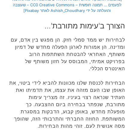
לפעמים … תמונה חופשית – CC0 Creative Commons – שעוצבה
והועלתה על ידי Ashish_Choudhary לאתר Pixabay]
הצורך ב'עימות מתורבת'…
לבחירות יש ממד סמלי חזק. הן מפגש בין אדם, עם
ומדינה. הן אמורות לארגן הפעלה מחדש של דמיון
משותף, האחראי להבטחת השתתפות הרוב
בפרויקט אמיתי, המבוסס על חזון משותף של
האינטרס הכללי.
הבחירות לכנסת שלנו מכוונות להביא לידי ביטוי, את
האופן שבו העם מזהה את עצמו, את תדמיתו ואת
העתיד שנראה רצוי בעיניו. זה מצריך עימות
מתורבת, שנפתר בבחירה ביום ההצבעה. כך
מופעלת מחדש, באופן קבוע, הדבקות במסגרת
המשותפת. החוזה החברתי והתרבותי הזה, שהופך
מסה אנושית לעם. זוהי מהות הבחירות.