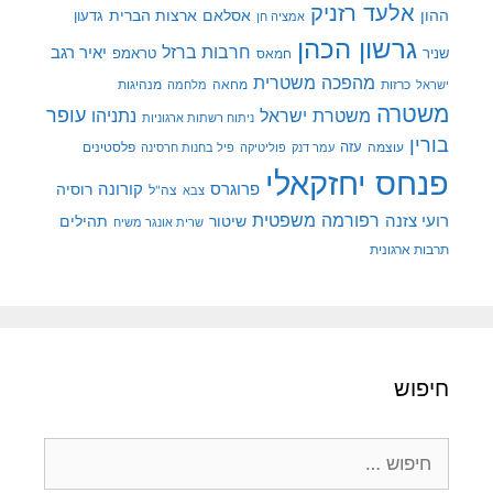
אלעד רזניק
ההון
אסלאם
ארצות הברית
גדעון
אמציה חן
גרשון הכהן
חרבות ברזל
יאיר רגב
שניר
טראמפ
חמאס
מהפכה משטרית
מנהיגות
ישראל
כרזות
מחאה
מלחמה
משטרה
עופר
משטרת ישראל
נתניהו
ניתוח רשתות ארגוניות
בורין
עוצמה
עזה
פלסטינים
עמר דנק
פוליטיקה
פיל בחנות חרסינה
פנחס יחזקאלי
קורונה
פרוגרס
רוסיה
צה"ל
צבא
רפורמה משפטית
רועי צזנה
שיטור
תהילים
שרית אונגר משיח
תרבות ארגונית
חיפוש
חיפוש: