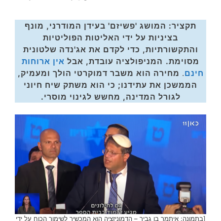
תקציר: המושג 'פשיזם' בעידן המודרני, מונף
בציניות על ידי האליטות הפוליטיות
והתקשורתיות, כדי לקדם את אג'נדה שלטונית
מסוימת.
המניפולציה עובדת, אבל
אין ארוחות
חינם
.
מחירה הוא משבר דמוקרטי הולך ומעמיק,
הממשכן את עתידנו; כי הוא משתק שיח חיוני
לגורל המדינה, מחשש לגינוי מוסרי.
[בתמונה: איתמר בן גביר – הדמוניזציה הוא המכשיר לשימור הכוח על ידי