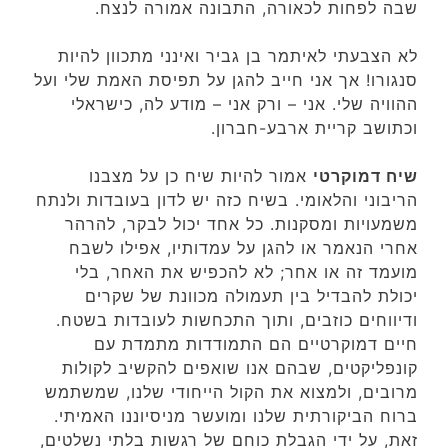
שבה לפחות לכאורה, התבונה אמורה לנצח.
לא הצבעתי לאיתמר בן גביר ואינני מתכוון להיות
סנגורו! אך אני חייב להגן על תפיסת האמת שלי ועל
ההוויה שלי. אני – ורק אני – מודע לה, כישראלי
וכתושב קריית ארבע-חברון.
שיח דמוקרטי
אמור להיות שיח כן על מצבנו
הריבוני והלאומי. בשיח כזה יש לדון בעובדות ולנתח
משמעויות ומסקנות. כל אחד יכול לבקר, להרהר
אחרי הנאמר או להגן על עמדותיו, אפילו לשבח
מועמד זה או אחר; לא להכפיש את האחר, בלי
יכולת להבדיל בין תעמולה מכוונת של שקרים
ודיווחים כוזבים, ותוך התכחשות לעובדות בשטח.
חיים דמוקרטיים הם התמודדות מתמדת עם
קונפליקטים, שבהם אנו שואפים להקשיב לקולות
מרובים, ולמצוא את הקול הייחודי שלנו, שמשתמש
ברוח הביקורתית שלנו ומועשר מניסיוננו האמיתי.
זאת, על ידי הגבלת כוחם של רגשות בלתי נשלטים,