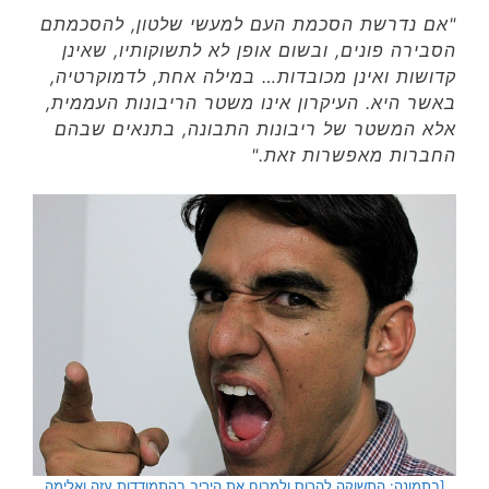
"אם נדרשת הסכמת העם למעשי שלטון, להסכמתם
הסבירה פונים, ובשום אופן לא לתשוקותיו, שאינן
קדושות ואינן מכובדות… במילה אחת, לדמוקרטיה,
באשר היא. העיקרון אינו משטר הריבונות העממית,
אלא המשטר של ריבונות התבונה, בתנאים שבהם
החברות מאפשרות זאת."
[בתמונה: התשוקה להרוס ולמרוח את היריב בהתמודדות עזה ואלימה