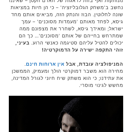
מנותקות ואף בזות לדאגות של האדם הקטן – שאיננו
נחשב ב'משחק הגלובליזציה' – כי הן חיות במציאות
שונה לחלוטין. הבוז והנתק הזה, מביאים אותם מחד
גיסא, לפחד מאותם 'מעמדות מסוכנים' – עמך
ישראל; ומאידך גיסא, לשחרר את מצפונם ממה
שמתרחש בחייהם של אותם 'מסוכנים'… כך הם
יכולים להטיל עליהם סטיגמה כאנשי הרוע.
בעיני,
זוהי התקפה ישירה על הדמוקרטיה!
המניפולציה עובדת, אבל
אין ארוחות חינם
.
מחירה הוא משבר דמוקרטי הולך ומעמיק, הממשכן
את עתידנו; כי הוא משתק שיח חיוני לגורל המדינה,
מחשש לגינוי מוסרי.