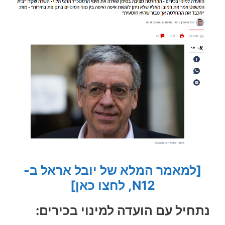
[למאמר המלא של יובל אראל ב-
N12, לחצו כאן]
נתחיל עם הועדה למינוי בכירים: