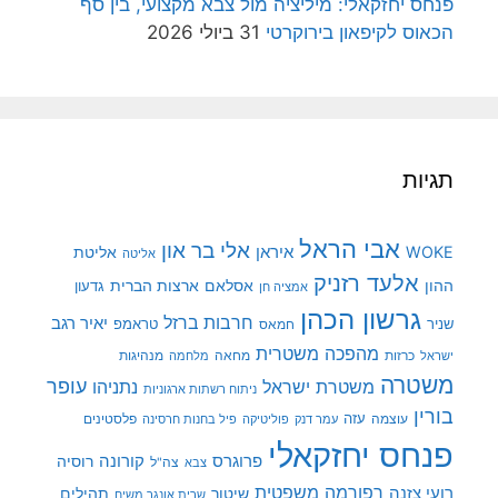
פנחס יחזקאלי: מיליציה מול צבא מקצועי, בין סף
הכאוס לקיפאון בירוקרטי
31 ביולי 2026
תגיות
אבי הראל
אלי בר און
איראן
WOKE
אליטת
אליטה
אלעד רזניק
ההון
אסלאם
ארצות הברית
גדעון
אמציה חן
גרשון הכהן
חרבות ברזל
יאיר רגב
שניר
טראמפ
חמאס
מהפכה משטרית
מנהיגות
ישראל
כרזות
מחאה
מלחמה
משטרה
עופר
משטרת ישראל
נתניהו
ניתוח רשתות ארגוניות
בורין
עוצמה
עזה
פלסטינים
עמר דנק
פוליטיקה
פיל בחנות חרסינה
פנחס יחזקאלי
קורונה
פרוגרס
רוסיה
צה"ל
צבא
רפורמה משפטית
רועי צזנה
שיטור
תהילים
שרית אונגר משיח