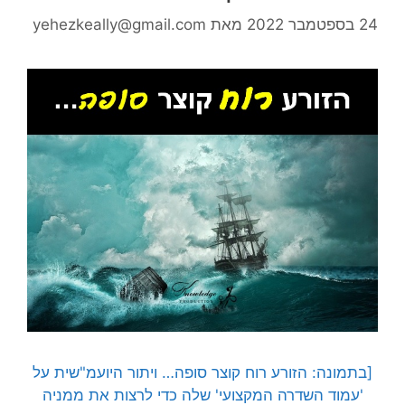
24 בספטמבר 2022
מאת
yehezkeally@gmail.com
[בתמונה: הזורע רוח קוצר סופה… ויתור היועמ"שית על
'עמוד השדרה המקצועי' שלה כדי לרצות את ממניה