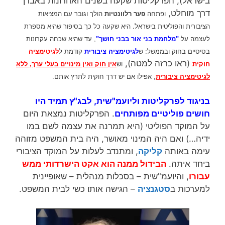
בישראל), הפרקליטות שקעה בשנים האחרונות באבדן
דרך מוחלט,
ופתחה
פער רלוונטיות
הולך וגובר עם המציאות
. היא שקעה
הציבורית והפוליטית בישראל
כל כך בסיפור שהיא מספרת
לעצמה על
"מלחמת בני אור בבני חושך"
, עד שהיא שכחה עקרונות
בסיסיים בחוק ובממשל: ש
לגיטימציה ציבורית
קודמת ל
לגיטימציה
(ראו כרזה למטה),
חוקית
ו
ש
אין חוק ואין מינויים בעלי ערך, ללא
לגיטימציה ציבורית
, אפילו אם יש דרך חוקית לתרץ אותם.
בניגוד לפרקליטות וליועמ"שית, לבג"ץ תמיד היו
חושים פוליטיים מפותחים
. הפרקליטות נמצאת היום
על המוקד הפוליטי (היא תמרנה את עצמה לשם במו
ידיה…) ואם היה המינוי מאושר, היה בית המשפט מזוהה
עימה באותה
קליקה
, ומתנדב לעלות על המוקד הציבורי
ביחד איתה.
הבידול ממנה הוא אקט הישרדותי ממש
עבורו
, והיועמ"שית – בסכלות מנהלית – שאופיינית
למערכות ב
סטגנציה
– הגישה אותו כשי לבית המשפט.