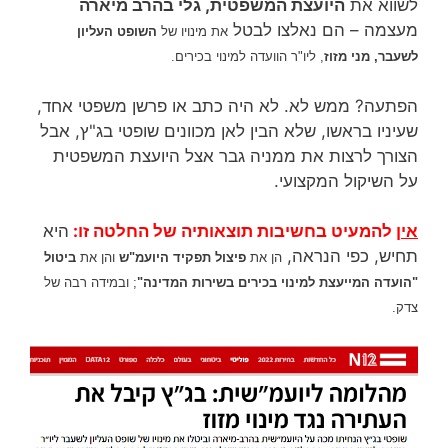
לשווא את
היועצת המשפטית, גלי בהרב מיארה
מעצמה – הם נאלצו לבטל
את מינויו של
השופט העליון
לשעבר, מני מזוז
, ליו"ר הוועדה למינוי בכירים.
הפתעה? ממש לא. לא היה כתב או פרשן משפטי אחד,
שעיניו בראשו, שלא הבין לאן מכוונים שופטי בג"ץ, אבל
הצורך לרצות את ממניה גבר אצל היועצת המשפטית
על השיקול המקצועי.
אין
להמעיט בחשיבות תוצאותיה של החלטה זו:
היא
תחיש, כפי הנראה,
הן את
פיצול תפקיד היועמ"ש
והן את
ביטול
"ה
ועדה המייעצת למינוי בכירים בשירות המדינה"
; ובמידה רבה של
צדק.