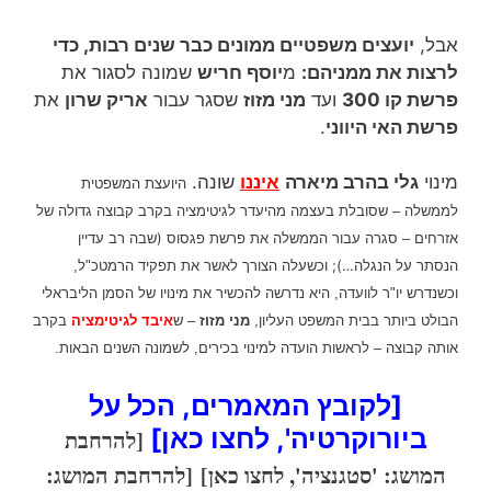
אבל,
יועצים משפטיים ממונים כבר שנים רבות, כדי
לרצות את ממניהם:
מ
יוסף חריש
שמונה לסגור את
פרשת קו 300
ועד
מני מזוז
שסגר עבור
אריק שרון
את
פרשת האי היווני
.
מינוי
גלי בהרב מיארה
איננו
שונה.
היועצת המשפטית
לממשלה – שסובלת בעצמה מהיעדר לגיטימציה בקרב קבוצה גדולה של
סגרה עבור הממשלה את פרשת פגסוס (שבה רב עדיין
אזרחים –
הנסתר על הנגלה…); וכשעלה הצורך
לאשר את תפקיד הרמטכ"ל,
וכשנדרש יו"ר לוועדה, היא נדרשה
להכשיר את מ
ינויו של הסמן הליבראלי
הבולט ביותר בבית המשפט העליון,
מני מזוז
– ש
איבד לגיטימציה
בקרב
אותה קבוצה – לראשות
הועדה למינוי בכירים, לשמונה השנים הבאות.
[לקובץ המאמרים, הכל על
ביורוקרטיה', לחצו כאן]
[להרחבת
המושג: 'סטגנציה', לחצו כאן]
[להרחבת המושג: