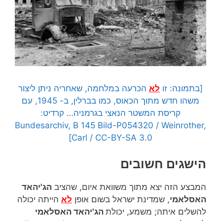
[בתמונה: זו
לא
הכרעה במלחמה, שאחריה ניתן ליצור
משהו חדש מתוך הכאוס, כמו בברלין, ב- 1945, עם
קריסת המשטר הנאצי בגרמניה… קרדיט:
Bundesarchiv, B 145 Bild-P054320 / Weinrother,
Carl / CC-BY-SA 3.0]
הישגים חשובים
המבצע הזה יצא מתוך משוואת איום, שהציב
הג'יהאד
האסלאמי
, שמדינת ישראל בשום אופן
לא
הייתה יכולה
להשלים איתה; משמע, יכולת
הג'יהאד האסלאמי