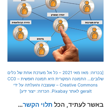
[בכרזה: מאז מאי 2021 – כל אל מערכת אחת של כלים
שלובים… התמונה המקורית היא תמונה חופשית – CC0
Creative Commons – שעוצבה והועלתה על ידי
geralt לאתר Pixabay. הכרזה: ייצור ידע]
באשר לעתיד, הכל
תלוי הקשר
…