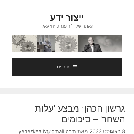
דלג
תוכן
ייצור ידע
האתר של ד"ר פנחס יחזקאלי
תפריט
גרשון הכהן: מבצע 'עלות
השחר' – סיכומים
8 באוגוסט 2022
מאת
yehezkeally@gmail.com