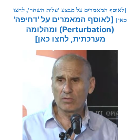
[לאוסף המאמרים על מבצע 'עלות השחר', לחצו
[לאוסף המאמרים על 'דחיפה'
כאן]
(Perturbation) ומהלומה
מערכתית, לחצו כאן]