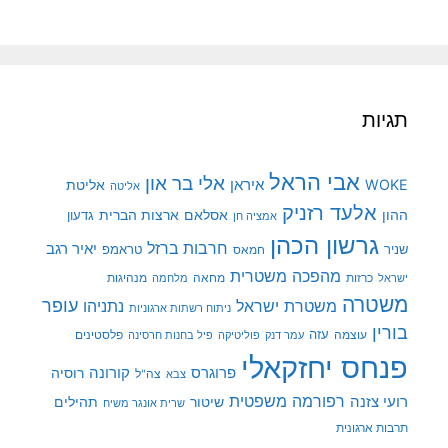
תגיות
אבי הראל
אלי בר און
איראן
WOKE
אליטת
אליטה
אלעד רזניק
ההון
אסלאם
ארצות הברית
גדעון
אמציה חן
גרשון הכהן
חרבות ברזל
יאיר רגב
שניר
טראמפ
חמאס
מהפכה משטרית
מנהיגות
ישראל
כרזות
מחאה
מלחמה
משטרה
עופר
משטרת ישראל
נתניהו
ניתוח רשתות ארגוניות
בורין
עוצמה
עזה
פלסטינים
עמר דנק
פוליטיקה
פיל בחנות חרסינה
פנחס יחזקאלי
קורונה
פרוגרס
רוסיה
צה"ל
צבא
רפורמה משפטית
רועי צזנה
שיטור
תהילים
שרית אונגר משיח
תרבות ארגונית