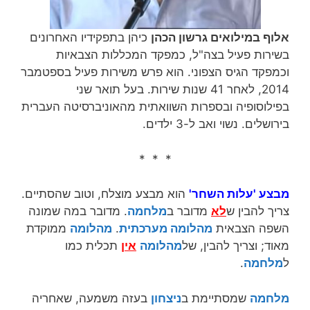
אלוף במילואים גרשון הכהן
כיהן בתפקידיו האחרונים
בשירות פעיל בצה"ל, כמפקד המכללות הצבאיות
וכמפקד הגיס הצפוני. הוא פרש משירות פעיל בספטמבר
2014, לאחר 41 שנות שירות‏. בעל תואר שני
בפילוסופיה ובספרות השוואתית מהאוניברסיטה העברית
בירושלים. נשוי ואב ל-3 ילדים.
* * *
מבצע 'עלות השחר'
הוא מבצע מוצלח, וטוב שהסתיים.
צריך להבין ש
לא
מדובר ב
מלחמה
. מדובר במה שמונה
השפה הצבאית
מהלומה מערכתית
.
מהלומה
ממוקדת
מאוד; וצריך להבין, של
מהלומה
אין
תכלית כמו
ל
מלחמה
.
מלחמה
שמסתיימת ב
ניצחון
בעזה משמעה, שאחריה