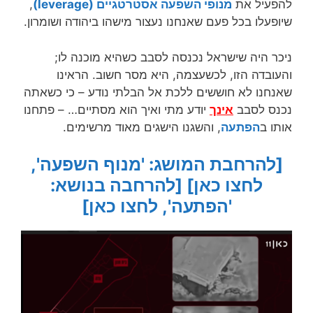
להפעיל את
מנופי השפעה אסטרטגיים
(leverage)
,
שיופעלו בכל פעם שאנחנו נעצור מישהו ביהודה ושומרון.
ניכר היה שישראל נכנסה לסבב כשהיא מוכנה לו;
והעובדה הזו, לכשעצמה, היא מסר חשוב. הראינו
שאנחנו לא חוששים ללכת אל הבלתי נודע – כי כשאתה
נכנס לסבב
אינך
יודע מתי ואיך הוא מסתיים… – פתחנו
אותו ב
הפתעה
, והשגנו הישגים מאוד מרשימים.
[להרחבת המושג: 'מנוף השפעה',
לחצו כאן]
[להרחבה בנושא:
'הפתעה', לחצו כאן]