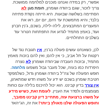
אפשרי, רק במידה ואנחנו מוכנים למלחמה ממושכת.
צריך לזכור, שגם ביהודה ושומרון,
חומת מגן
לא
הסתיימה בשלושה שבועות. היא הייתה נקודת פתיחה
בלבד; והיא מתמשכת עד היום, יום יום, ראו את
המעצרים המתבצעים, לילה-לילה, בשכם, ג'נין חברון
ועוד, באמץ מתמיד לגדוע את התפתחות הטרור עוד
בשלבים התחלתיים.
לכן, כשאנחנו עושים פעולה בג'נין,
אין
תגובת נגד של
רקטות על תל אביב, כי אין להם; ואין להם בזכות מאמץ
מתמיד, ובזכות העובדה שביהודה ושומרון
לא
נוצרה
היפרדות כמו בעזה, שכל מעבר גבול משמעו
מלחמה
.
חופש הפעולה של צה"ל ביהודה ושומרון גדול, כשלמפקד
חטיבת שומרון בשכם יש ידע על משהו חדש שמתארגן,
אין צורך
בדיון קבינט. הוא יכול להיכנס בלילה עם כוחות
מצומצמים ולסדר את העניין.
לעומת זאת, כשיש מידע
על משהו ברצועת עזה, מתחייב דיון קבינט מסובך,
וחופש הפעולה שלנו מאולץ ביותר!
את זה, הג'יהאד