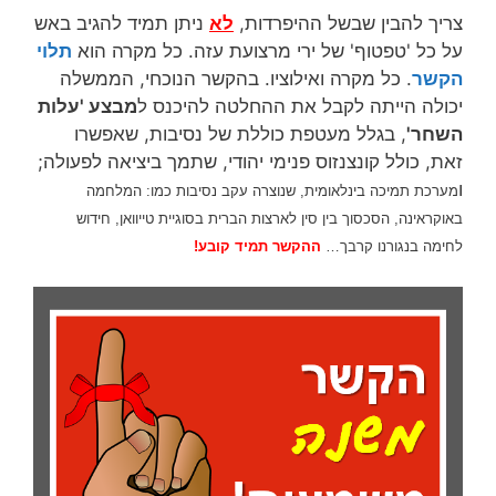
צריך להבין שבשל ההיפרדות,
לא
ניתן תמיד להגיב באש
על כל 'טפטוף' של ירי מרצועת עזה. כל מקרה הוא
תלוי
הקשר
. כל מקרה ואילוציו. בהקשר הנוכחי, הממשלה
יכולה הייתה לקבל את ההחלטה להיכנס ל
מבצע 'עלות
השחר'
, בגלל מעטפת כוללת של נסיבות, שאפשרו
זאת, כולל קונצנזוס פנימי יהודי, שתמך ביציאה לפעולה;
ו
מערכת תמיכה בינלאומית,
שנוצרה עקב נסיבות כמו: המלחמה
באוקראינה, הסכסוך בין סין לארצות הברית בסוגיית טייוואן, חידוש
לחימה בנגורנו קרבך…
ה
הקשר
תמיד קו
בע!