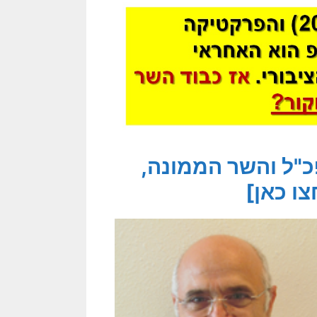
כ"ל והשר הממונה,
צו כאן]