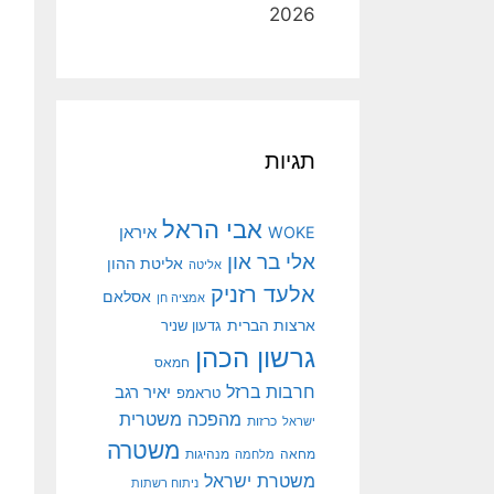
2026
תגיות
אבי הראל
איראן
WOKE
אלי בר און
אליטת ההון
אליטה
אלעד רזניק
אסלאם
אמציה חן
ארצות הברית
גדעון שניר
גרשון הכהן
חמאס
חרבות ברזל
יאיר רגב
טראמפ
מהפכה משטרית
ישראל
כרזות
משטרה
מנהיגות
מחאה
מלחמה
משטרת ישראל
ניתוח רשתות