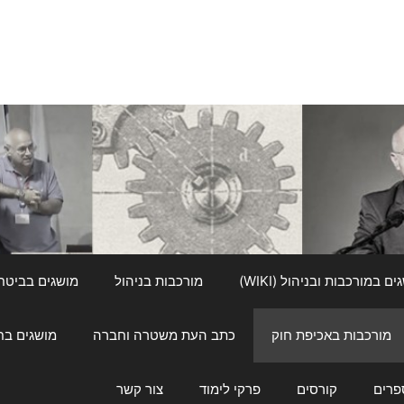
ם במורכבות ובניהול (WIKI)
מורכבות בניהול
מושגים בביטחון ל
מורכבות באכיפת חוק
כתב העת משטרה וחברה
מושגים בחינוך
פרים
קורסים
פרקי לימוד
צור קשר