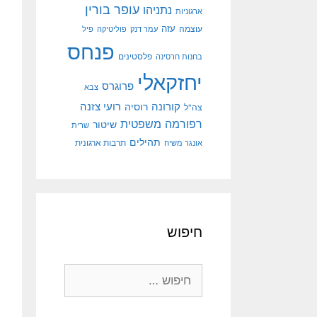
עופר בורין
נתניהו
ארגוניות
עוצמה
עזה
עמר דנק
פוליטיקה
פיל
פנחס
פלסטינים
בחנות חרסינה
יחזקאלי
פרוגרס
צבא
קורונה
רועי צזנה
רוסיה
צה"ל
רפורמה משפטית
שיטור
שרית
תהילים
אונגר משיח
תרבות ארגונית
חיפוש
חיפוש: