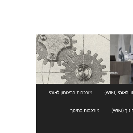
אומי (WIKI)
מורכבות בביטחון לאומי
 (WIKI)
מורכבות בחינוך