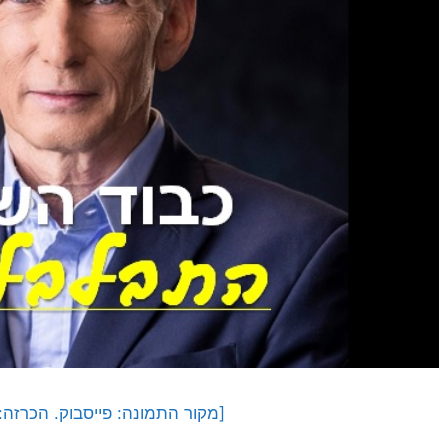
[מקור התמונה: פייסבוק. הכרזה: י