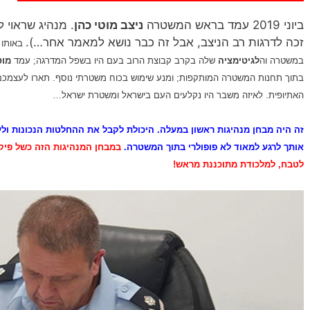
ביוני 2019 עמד בראש המשטרה
ניצב מוטי כהן
. מנהיג שראוי 
זכה לדרגות רב הניצב, אבל זה כבר נושא למאמר אחר…).
באותו ל
במשטרה וה
לגיטימציה
שלה בקרב קבוצת הרוב בעם היו בשפל המדרגה; עמד
מוט
בתוך תחנות המשטרה המותקפות; ומנע שימוש בכוח משטרתי נוסף. תארו לעצמכם 
האתיופית. לאיזה משבר היו נקלעים העם בישראל ומשטרת ישראל…
זה היה מבחן מנהיגות ראשון במעלה. היכולת לקבל את ההחלטות הנכונות ולע
אותך לרגע למאוד לא פופולרי בתוך המשטרה.
במבחן המנהיגות הזה כשל פיק
לטבח, למלכודת מתוכננת מראש!