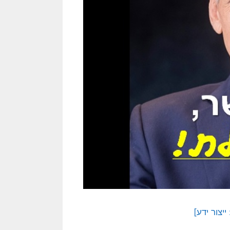
יצור ידע]