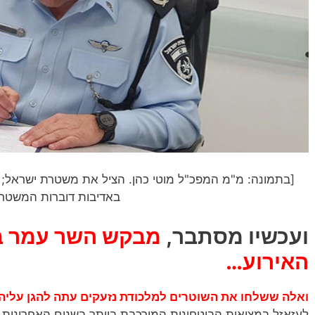
[בתמונה: מ"מ המפכ"ל מוטי כהן. הציל את משטרת ישראל; 
באדיבות דוברות המשטר
ועכשיו מסתבר,
מבקש השר עמר בר
האירוע…
ואלה ששלחו את השוטרים למלכודת נזעקים עתה להגן עליה
לעזאזל במציאות הביטחונית המורכבת ביותר בשנים האחרונות. 