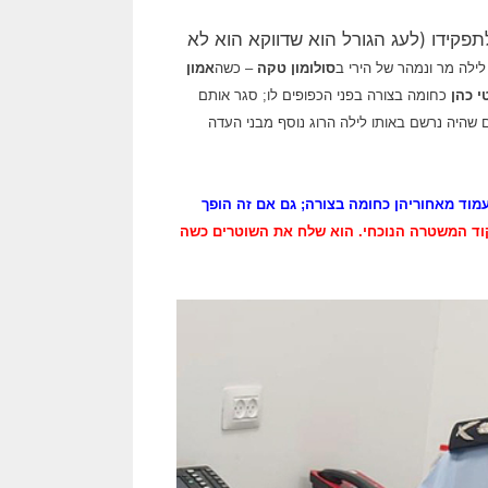
לתפקידו (לעג הגורל הוא שדווקא הוא לא
ילה מר ונמהר של הירי ב
סולומון טקה
– כשה
אמון
י כהן
כחומה בצורה בפני הכפופים לו; סגר אותם
שהיה נרשם באותו לילה הרוג נוסף מבני העדה
מוד מאחוריהן כחומה בצורה; גם אם זה הופך
וד המשטרה הנוכחי. הוא שלח את השוטרים כשה