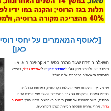
[לאוסף המאמרים על יחסי רוסיה
כאן]
השאלה היחידה שעוד נותרה בסיפור אוקראינה היא, א
ם
שליט רוסיה, ולדימיר פוטין הולך ל
'אורנים קטן'
או ל
'אורנים גדול'
, בנמשל
לתכנונים הישראלים למלחמת שלום הגליל.
אני מעריך – בעקבות אופי הפעילות בקו החזית, במחוזות הבדלניים,
בשבוע האחרון; ובעקבות התגובה המערבית; ובגלל אופי צבירת הכוח
הרוסית; ולאור הנאומים של
פוטין
ביומיים האחרונים, שהוא הולך ל
'אורנים
גדול'
, אחרי שתהיה הפסקה מסוימת לצרכי דיפלומטיה.