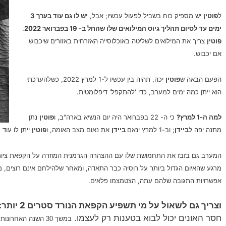
ל
פוטין
יש מספיק כוח בשביל לפעול עכשיו; אבל,
יש לו גם עוד בערך 3
ימים עד לסיום תהליך גיוס המילואים שלו שהחל ב- 19 בפברואר 2022
.
פוטין
צריך את המילואים לשליטה באוכלוסייה האזרחית באזורים שיכבוש
אם יכבוש.
הפעם הבאה ש
פוטין
יכה, תהיה בין עכשיו ל-1 למרץ 2022, כשלהערכתי
הוא ייתן כמה ימים למערב, כדי 'להתקפל' דיפלומטית.
למה
ה-1 למרץ
?
כי ה- 22 בפברואר היה יום הנשיא בארה"ב, ו
פוטין
נתן
מתנה יפה ל
ביידן
; וב-1 למרץ ינאם
ביידן
את נאום מצב האומה, ו
פוטין
ייתן לו עוד 
מרגע שהאיום הגדול ביותר על רוסיה כבר התאדה, ומאחר שלהילחם אינם רוצים,
אפשרויות התגובה שלהם עתה, הצטמצמו פלאים.
וצריך גם לשאול על מי תשפיע הקפאת הנורד סטרים 2 יותר: על רוסיה או על אירופה
חסר האונים יכול לבוא בטענות רק לעצמו.
במשך 30 השנה האחרונות – וביתר שאת, במשך 14 השנים האחרונות,