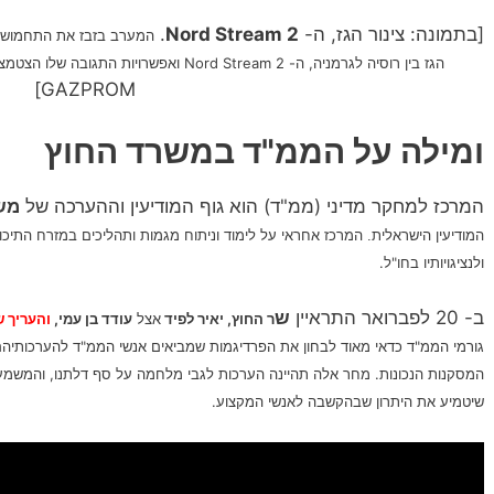
[בתמונה: צינור הגז, ה-
Nord Stream 2
.
המערב בזבז את התחמושת 
הגז בין רוסיה לגרמניה, ה- Nord Stream 2 ואפשרויות התגובה שלו הצטמצמו פלאים…
GAZPROM]
ומילה על הממ"ד במשרד החוץ
המרכז למחקר מדיני (ממ"ד) הוא גוף המודיעין וההערכה של
מש
המרכז אחראי על לימוד וניתוח מגמות ותהליכים במזרח התיכון
המודיעין הישראלית.
ולנציגויותיו בחו"ל.
ב- 20 לפברואר התראיין
ש
ר החוץ, יאיר לפיד
אצל
עודד בן עמי,
והעריך ש
גורמי הממ"ד כדאי מאוד לבחון את הפרדיגמות שמביאים אנשי הממ"ד להערכותיהם ר
המסקנות הנכונות. מחר אלה תהיינה הערכות לגבי מלחמה על סף דלתנו, והמשמעוי
שיטמיע את היתרון שבהקשבה לאנשי המקצוע.