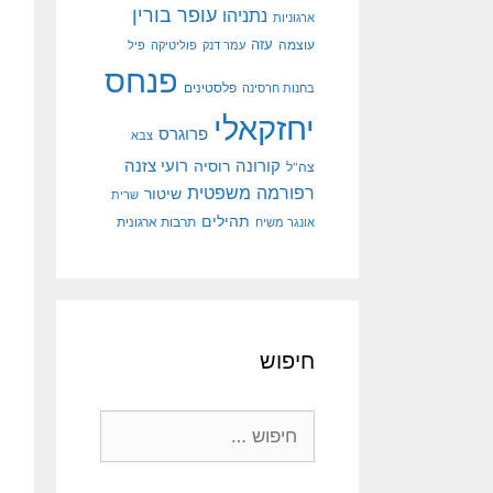
עופר בורין
נתניהו
ארגוניות
עוצמה
עזה
עמר דנק
פוליטיקה
פיל
פנחס
פלסטינים
בחנות חרסינה
יחזקאלי
פרוגרס
צבא
קורונה
רועי צזנה
רוסיה
צה"ל
רפורמה משפטית
שיטור
שרית
תהילים
אונגר משיח
תרבות ארגונית
חיפוש
חיפוש: