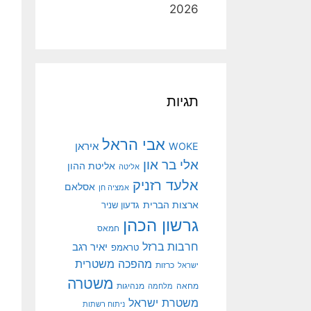
2026
תגיות
אבי הראל
איראן
WOKE
אלי בר און
אליטת ההון
אליטה
אלעד רזניק
אסלאם
אמציה חן
ארצות הברית
גדעון שניר
גרשון הכהן
חמאס
חרבות ברזל
יאיר רגב
טראמפ
מהפכה משטרית
ישראל
כרזות
משטרה
מנהיגות
מחאה
מלחמה
משטרת ישראל
ניתוח רשתות