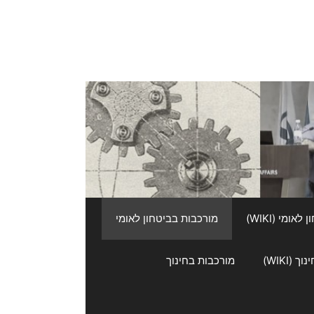
אומי (WIKI)
מורכבות בביטחון לאומי
 (WIKI)
מורכבות בחינוך