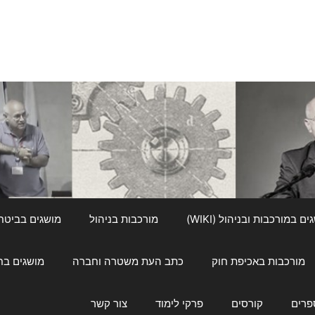
ם במורכבות ובניהול (WIKI)
מורכבות בניהול
מושגים בביטחון ל
מורכבות באכיפת חוק
כתב העת משטרה וחברה
מושגים בחינוך
פרים
קורסים
פרקי לימוד
צור קשר