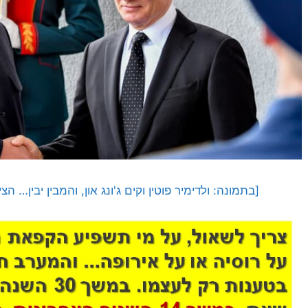
[בתמונה: ולדימיר פוטין וקים ג'ונג און, והמבין יבין… הצילום: ADOBNOV / AFP