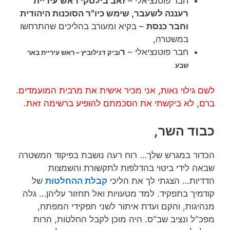
חבר פוטנציאלי –
זאב בילסקי ראש עיריית
רעננה לשעבר, שימש כיו"ר הסוכנות היהודית
וחבר כנסת
– בקיא ומעורב בהליכים שהתרחשו
במשטרה,
חבר פוטנציאלי –
ר
וביק דנילוביץ – ראש עיריית באר
שבע
לשם גילוי נאות, אני מכיר אישית את מרבית המועמדים.
ברם, לא ביקשתי את הסכמתם להופיע ברשימה זאת.
כבוד השר,
הכדור במגרש שלך… רוח רעה נושבת בפיקוד המשטרה
שבאה לידי ביטוי בהדלפות לתקשורת והשמצות
הדדיות… הצגתי לך את הליכי
קבלת ההחלטות
של
קודמיך בתפקיד. למד מטעויות ואל תחזור עליהן… גלה
מנהיגות, והקם ועדת איתור לשני תפקידי המפתח,
מפכ"ל ונציב שב"ס. היה מוכן לקבל החלטות, הרות