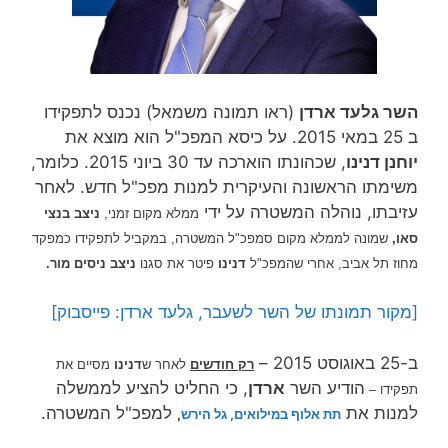
השר גלעד ארדן
(ראו תמונה משמאל) נכנס לתפקידו
ב 25 במאי 2015. על כיסא המפכ"ל הוא מוצא את
יוחנן דנינו
, שכהונתו הוארכה עד 30 ביוני 2015. כלומר,
משימתו הראשונה והעיקרית למנות מפכ"ל חדש. לאחר
עזיבתו, נוהלה המשטרה על ידי
ממלא מקום זמני,
ניצב בנצי
סאו,
שמונה לממלא מקום סמפכ"ל המשטרה, ב
מקביל לתפקידו כמפקד
מחוז תל אביב
, אחרי שהמפכ"ל
דנינו
פיטר את סגנו
ניצב ניסים מור.
[מקור תמונתו של השר לשעבר, גלעד ארדן: פייסבוק]
ב-25 באוגוסט 2015 –
רק חודשים
לאחר ש
דנינו
מסיים את
הודיע השר
ארדן
, כי החליט להציע לממשלה
תפקידו –
למנות את
למפכ"ל המשטרה.
תת אלוף במילואים, גל הירש
,