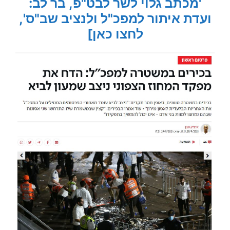
'מכתב גלוי לשר לבט"פ, בר לב:
ועדת איתור למפכ"ל ולנציב שב"ס',
לחצו כאן]