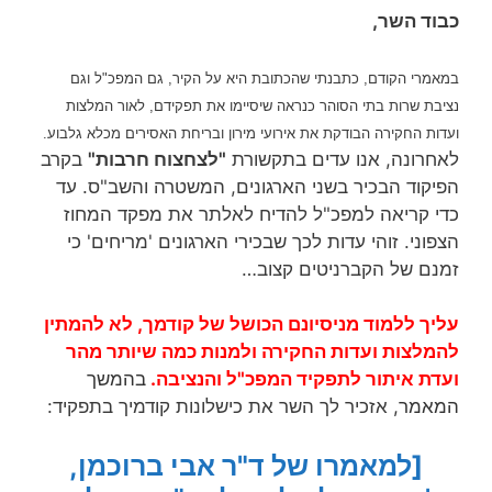
כבוד השר,
במאמרי הקודם, כתבנתי שהכתובת היא על הקיר, גם המפכ"ל וגם
נציבת שרות בתי הסוהר כנראה שיסיימו את תפקידם, לאור המלצות
ועדות החקירה הבודקת את אירועי מירון ובריחת האסירים מכלא גלבוע.
לאחרונה, אנו עדים בתקשורת
"לצחצוח חרבות"
בקרב
הפיקוד הבכיר בשני הארגונים, המשטרה והשב"ס. עד
כדי קריאה למפכ"ל להדיח לאלתר את מפקד המחוז
הצפוני. זוהי עדות לכך שבכירי הארגונים 'מריחים' כי
זמנם של הקברניטים קצוב…
עליך ללמוד מניסיונם הכושל של קודמך, לא להמתין
להמלצות ועדות החקירה ולמנות כמה שיותר מהר
ועדת איתור לתפקיד המפכ"ל והנציבה.
בהמשך
המאמר,
אזכיר לך השר את כישלונות קודמיך בתפקיד:
[למאמרו של ד"ר אבי ברוכמן,