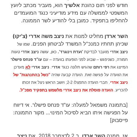
חודש לפני תום כהונת
אלשיך
הוא, מעביר מכתב ליועץ
המשפטי לממשלה עם מידע מודיעיני כנגד המועמדים
להחליפו בתפקיד. כמובן בלי להודיע לשר הממונה.
השר ארדן
מחליט למנות את
ניצב משה אדרי (צ'יקו)
שכיהן תחתיו כמנכ"ל המשרד לביטחון הפנים.
שמו של
ניצב אדרי
מועבר לבדיקת
'ועדת וינוגרד'.
כאן, עושה
ניצב אדרי
טעות
חמורה, כשניפגש – שבוע לפני הופעתו בוועדה – עם
עו"ד פנחס פישלר
המייצג את
רפי רותם
שהגיש תלונה כנגד
אדרי
.
ניצב אדרי
לא
מעדכן
את הוועדה על פגישה זאת. הועדה קבעה שהיה
"כשל בהתנהגות" של
ניצב אדרי
. חברי הועדה התפצלו 2-2; ויושב הראש ניצל את זכותו
להכריע.
הועדה פוסלת את ניצב אדרי מלשמש בתפקיד מפכ"ל.
[בתמונה משמאל למעלה: עו"ד פנחס פישלר. אי דיווח
על הפגישה איתו הביא לסיכול המינוי… מקור התמונה:
פייסבוק]
אז, ממנה
השר ארדן
, ב 2 לדצמבר 2018, את
ניצב