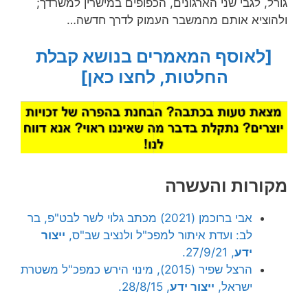
גורל, לגבי שני הארגונים, הכפופים במישרין למשרדך;
ולהוציא אותם מהמשבר העמוק לדרך חדשה…
[לאוסף המאמרים בנושא קבלת
החלטות, לחצו כאן]
מקורות והעשרה
אבי ברוכמן (2021) מכתב גלוי לשר לבט"פ, בר
לב: ועדת איתור למפכ"ל ולנציב שב"ס,
ייצור
ידע
, 27/9/21.
הרצל שפיר (2015), מינוי הירש כמפכ"ל משטרת
ישראל,
ייצור ידע
, 28/8/15.