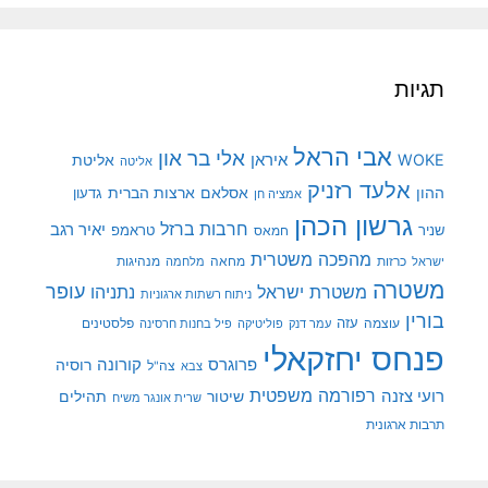
תגיות
אבי הראל
אלי בר און
איראן
WOKE
אליטת
אליטה
אלעד רזניק
ההון
אסלאם
ארצות הברית
גדעון
אמציה חן
גרשון הכהן
חרבות ברזל
יאיר רגב
שניר
טראמפ
חמאס
מהפכה משטרית
מנהיגות
ישראל
כרזות
מחאה
מלחמה
משטרה
עופר
משטרת ישראל
נתניהו
ניתוח רשתות ארגוניות
בורין
עוצמה
עזה
פלסטינים
עמר דנק
פוליטיקה
פיל בחנות חרסינה
פנחס יחזקאלי
קורונה
פרוגרס
רוסיה
צה"ל
צבא
רפורמה משפטית
רועי צזנה
שיטור
תהילים
שרית אונגר משיח
תרבות ארגונית