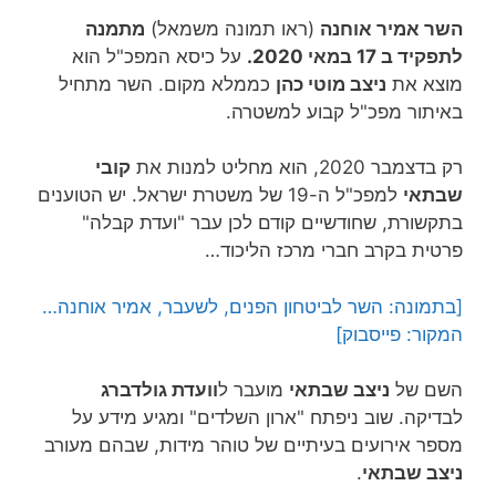
השר אמיר אוחנה
(ראו תמונה משמאל)
מתמנה
לתפקיד ב 17 במאי 2020.
על כיסא המפכ"ל הוא
מוצא את
ניצב מוטי כהן
כממלא מקום. השר מתחיל
באיתור מפכ"ל קבוע למשטרה.
רק בדצמבר 2020, הוא מחליט למנות את
קובי
שבתאי
למפכ"ל ה-19 של משטרת ישראל. יש הטוענים
בתקשורת, שחודשיים קודם לכן עבר "ועדת קבלה"
פרטית בקרב חברי מרכז הליכוד…
[בתמונה: השר לביטחון הפנים, לשעבר, אמיר אוחנה…
המקור: פייסבוק]
השם של
ניצב שבתאי
מועבר ל
וועדת גולדברג
לבדיקה. שוב ניפתח "ארון השלדים" ומגיע מידע על
מספר אירועים בעיתיים של טוהר מידות, שבהם מעורב
ניצב שבתאי
.