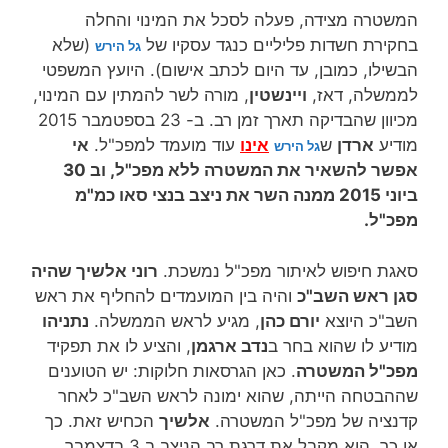
המשטרה מצידה, פעלה לסכל את המינוי והחלה
בחקירת חשדות פליליים כנגד עסקיו של
(שלא
גל הירש
הבשילו, כמובן, עד היום לכתב אישום). היועץ המשפטי
לממשלה, דאז,
ויינשטין
, מורה לשר להמתין עם המינוי,
מכיוון שהבדיקה תארך זמן רב. ב- 23 בספטמבר 2015
מודיע
ארדן
ש
אינו
עוד מועמד למפכ"ל.
אי
גל הירש
אפשר להשאיר את המשטרה ללא מפכ"ל, וב 30
ביוני 2015 ממנה השר את ניצב בנצי סאו כמ"מ
מפכ"ל.
סאגת חיפוש לאיתור מפכ"ל נמשכת.
רוני אלשיך שהיה
סגן ראש השב"כ
והיה בין המועמדים להחליף את ראש
השב"כ היוצא
יורם כהן
, מגיע לראש הממשלה.
נתניהו
מודיע לו שהוא בחר ב
נדב ארגמן
, והציע לו את תפקיד
מפכ"ל המשטרה
. כאן הגרסאות חלוקות: יש הטוענים
שההבטחה הייתה, שהוא ימונה לראש השב"כ לאחר
קדנציה של מפכ"ל המשטרה.
אלשיך
הכחיש זאת. כך
או כך, הוא מקבל את דרגת רב הניצב ב 3 בדצמבר