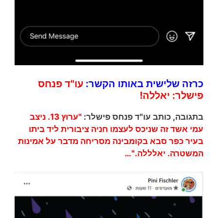
כרזה שלישית באותו הקשר:
עו"ד פנחס
פישלר:
יאללה!
בתגובה, כותב עו"ד פנחס פישלר:
"ערוץ 13. ניצב
עמי אשד זה שניכס לעצמו חניה ציבורית ליד ביתו
בעיר כפר סבא בקומבינה מסריחה מדבר על אמינות
המשטרה. יאלללה."…