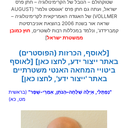
שטוקהולם – הנובל של הקרימינולוגיה – חתן פרס
ישראל, ועתה גם חתן פרס 'אוגוסט וולמר' (AUGUST
VOLLMER) של האגודה האמריקאית לקרימינולוגיה –
שראה אור בשנת 2006 בהוצאת אוניברסיטת
קמברידדג', ונלמד במכללות רבות לשוטרים,
חוץ כמובן
ממשטרת ישראל
]
[לאוסף, הכרזות (הפוסטרים)
באתר ייצור ידע, לחצו כאן]
[לאוסף
ביטויי המחאה האנטי משטרתיים
באתר 'ייצור ידע', לחצו כאן]
"נַפְתָּלִי, אַיָּלָה שְׁלֻחָה–הַנֹּתֵן, אִמְרֵי-שָׁפֶר"
(בראשית
מט, כא)