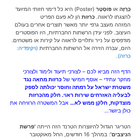
כְּרָזָה
או
פּוֹסְטֶר
(Poster) היא כל דימוי חזותי המיועד
להצגתו לראווה.
כרזות
הן לא פעם הפריט
המזהה מעצב גרפי יותר מאשר תוצרים אחרים בעולם
העיצוב. לפני עידן הרשתות החברתיות, היו הפוסטרים
מודפסים על נייר ותלויים לראווה על קירות או משטחים.
היום, עברה הזירה אל הרשתות החברתיות
(ויקיפדיה:
כרזה)
.
הדף הזה מביא לכם – לצורכי תיעוד ולימוד ולצורכי
מחקר עתידי – אוסף חמישי של
כרזות מחאה נגד
משטרת ישראל על רמתה וחוסר יכולתה לספק
לבעליה האזרחים שירות ראוי. חלק מהכרזות
מוצדקות, חלקן ממש לא…
אבל המשטרה הרוויחה את
כולן ביושר…
הטריגר הגדול להיווצרות הטרנד הזה הייתה
'פרשת
הניצבים'
: במהלך 16 חודשים, החל מאוקטובר