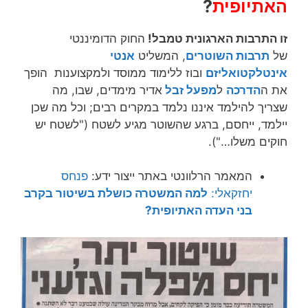
האתיופית
?
זו התרבות הארגונית טמבל!
החוק הדומיננטי
של
תרבות השוטרים
, המשליט
אנטי
אינטלקטואליזם
ובוז ללימוד ממוסד ולמקצוענות הופך
את ה
הדרכה
ל
מפעל זבל
אדיר מימדים, שבו, מה
שצריך להילמד איננו נלמד במקרים רבים; וכל מה שכן
יילמד, ייחסם, ברגע שהשוטר מגיע לשטח ("לשטח יש
חוקים משלו…").
המאמר הרלוונטי באתר ייצור ידע:
פנחס
יחזקאלי:
למה המשטרה כושלת בשיטור בקרב
בני העדה האתיופית?