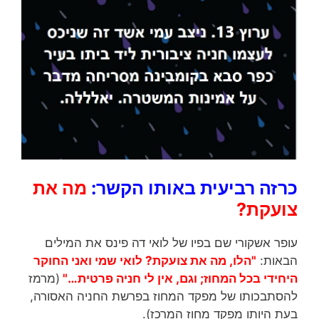
כרזה רביעית באותו הקשר:
מה את
צועקת?
עופר אשקורי שם בפיו של לואי דה פינס את המילים
הבאות:
"הלו, מה את צועקת? לואי שמי ואני החוקר
היחידי בכל המחוז; וגם, אין לי חניה פרטית…"
(מרמז
להסתבכותו של מפקד המחוז בפרשת החניה האסורה,
בעת היותו מפקד מחוז המרכז).