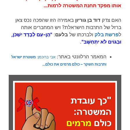
אותו מפקד תחנת המשטרה לרמות…
האם צדק
דוד בן גוריון
באמירה הזו שהפכה נכס צאן
ברזל של התרבות הישראלת? ויש המחברים אותה
ל
פרשת בלק
ולברכתו של
בלעם
:
"הֶן-עָם לְבָדָד יִשְׁכֹּן,
וּבַגּוֹיִם לֹא יִתְחַשָּׁב"
.
המאמר הרלוונטי באתר:
אבי ברוכמן:
משטרת ישראל
ותרבות השקר – כולם מרמים את כולם…