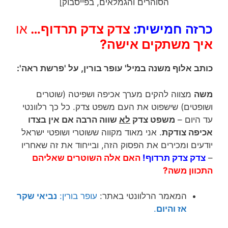
הסוהרים והגמלאים, בפייסבוק]
כרזה חמישית:
צדק צדק תרדוף…
או
איך משתקים אישה?
כותב אלוף משנה במיל' עופר בורין, על 'פרשת ראה':
משה
מצווה להקים מערך אכיפה ושפיטה (שוטרים
ושופטים) שישפוט את העם משפט צדק. כל כך רלוונטי
עד היום –
משפט צדק
לא
שווה הרבה אם אין בצדו
אכיפה צודקת
. אני מאוד מקווה ששוטרי ושופטי ישראל
יודעים ומכירים את הפסוק הזה, ובייחוד את זה שאחריו
–
צדק צדק תרדוף!
האם אלה השוטרים שאליהם
התכוון משה?
המאמר הרלוונטי באתר:
עופר בורין:
נביאי שקר
אז והיום
.