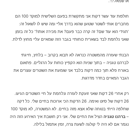
או שמאל?!'.
חולפות עוד עשר דקות אני מתקשרת בפעם השלישית למוקד 100 הם
מחברים אותי לשוטר שטוען שהוא בדרך אליי ומה שיש לו לשאול זה:
'תגידי הוא עוד שם? זה קרה כבר פעם? את מכירה אותו?' כל זה בזמן
שאני נלחמת לבד בשארית כוחותיי בגבר הזה שמאיים עליי מחוץ לדלת.
הבנתי שעזרה מהמשטרה כנראה לא תבוא בקרוב – בלחץ, חייגתי
לברהנו טגניה – בתוך שניות הוא הקפיץ כוחות על הרגליים. פתאום
באורח פלא תוך כמה דקות בלבד אני שומעת את השוטרים עוצרים את
הגבר המאיים בחדר מדרגות.
רק אחרי 26 דקות שאני זועקת לעזרה ונלחמת על חיי השוטרים הגיעו.
26 דקות של סיוט ואימה. 26 הדקות הכי ארוכות בחיים שלי. כל דקה
שחלפה הייתי בטוחה שלא אצא מזה בחיים.
לא המשטרה, לא מוקד 100
–
ברהנו טגניה
הציל את החיים שלי. אני רק חושבת איך האירוע הזה היה
נגמר אם לא היה לי קולגה לשעת צרה, זמין אתמול בלילה.