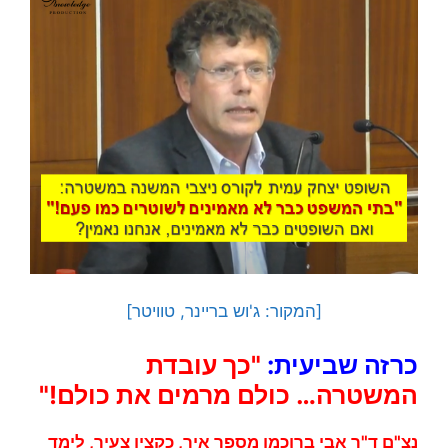
[המקור: ג'וש בריינר, טוויטר]
כרזה שביעית:
"כך עובדת
המשטרה… כולם מרמים את כולם!"
נצ"ם ד"ר אבי ברוכמן מספר איך, כקצין צעיר, לימד