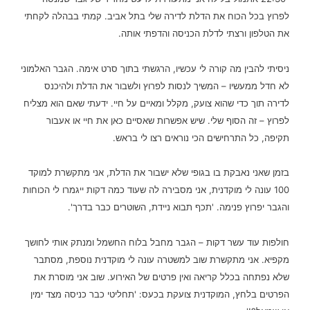
לפרוץ בכל הכוח את הדלת לדירה שלי בתל אביב. קמתי בבהלה לקחתי
את הטלפון ורצתי לדלת הכניסה והדפתי אותה.
ניסיתי להבין מה קורה לי עכשיו, הרגשתי בתוך סרט אימה. הגבר האלמוני
לא חדל ממעשיו – המשיך לנסות לפרוץ ולשבור את הדלת ולהיכנס
לדירה תוך כדי שהוא צועק, מקלל ומאיים על חיי.
ידעתי שאם הוא מצליח
לפרוץ – זה הסוף שלי. שיש אפשרות שאסיים כאן את חיי או אעבור
תקיפה, כל התרחישים הכי נוראים רצו לי בראש.
בזמן שאני נאבקת בו בגופי שלא ישבור את הדלת, אני מתקשרת למוקד
100 עונה לי מוקדנית, אני מסבירה לה שעוד כמה דקות ייגמרו לי הכוחות
והגבר יפרוץ פנימה. 'תכף תבוא ניידת, השוטרים כבר בדרך'.
חולפות עוד עשר דקות – הגבר מחבל בלוח החשמל ומנתק אותי לחושך
מקפיא. אני מתקשרת שוב למשטרה עונה לי מוקדנית נוספת, מסתבר
שלא נפתחה בכלל קריאה ואין פרטים של האירוע. שוב אני מוסרת את
הפרטים בלחץ, המוקדנית צועקת בכעס: 'תחליטי כבר כניסה מצד ימין