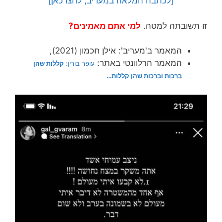
[לכתבה המלאה במעריב, לחצו כאן]
זו תשובתה למטה.
למי אתם מאמינים?
המאמר ב'מעריב': אילן חכמון (2021),
המאמר הרלוונטי באתר:
עופר בורין:
קללות שהן
ברכות וברכות שהן קללות…