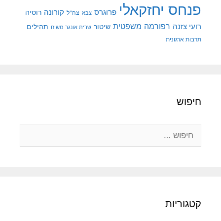
פנחס יחזקאלי
קורונה
פרוגרס
רוסיה
צה"ל
צבא
רפורמה משפטית
רועי צזנה
שיטור
תהילים
שרית אונגר משיח
תרבות ארגונית
חיפוש
חיפוש:
קטגוריות