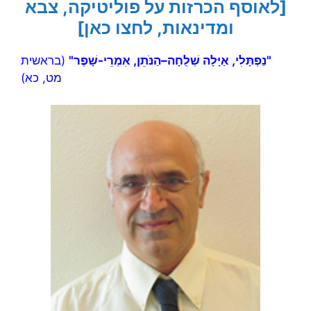
[לאוסף הכרזות על פוליטיקה, צבא
ומדינאות, לחצו כאן]
"נַפְתָּלִי, אַיָּלָה שְׁלֻחָה–הַנֹּתֵן, אִמְרֵי-שָׁפֶר"
(בראשית
מט, כא)