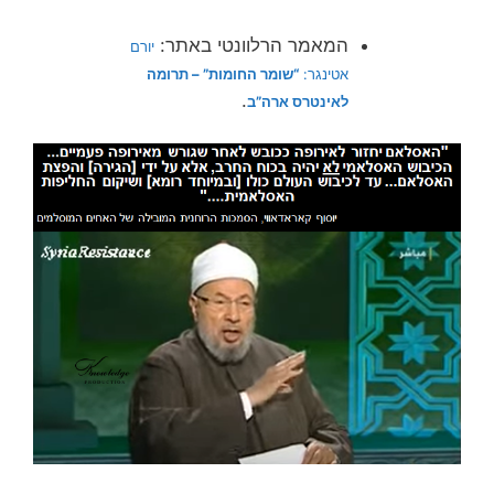
המאמר הרלוונטי באתר:
יורם
אטינגר:
“שומר החומות” – תרומה
.
לאינטרס ארה”ב