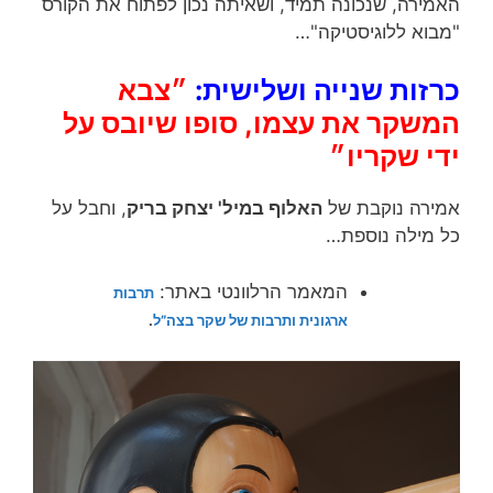
האמירה, שנכונה תמיד, ושאיתה נכון לפתוח את הקורס
"מבוא ללוגיסטיקה"…
כרזות שנייה ושלישית:
״צבא
המשקר את עצמו, סופו שיובס על
ידי שקריו״
אמירה נוקבת של
האלוף במיל' יצחק בריק
, וחבל על
כל מילה נוספת…
המאמר הרלוונטי באתר:
תרבות
ארגונית ותרבות של שקר בצה”ל
.