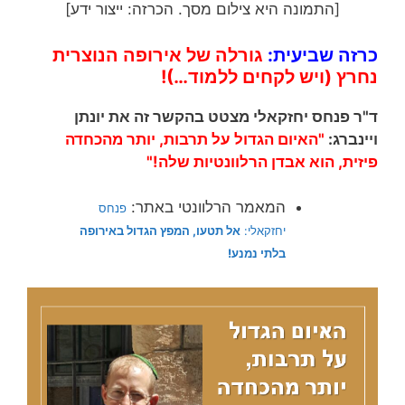
[התמונה היא צילום מסך. הכרזה: ייצור ידע]
כרזה שביעית:
גורלה של אירופה הנוצרית
נחרץ (ויש לקחים ללמוד…)!
ד"ר פנחס יחזקאלי מצטט בהקשר זה את יונתן
ויינברג:
"האיום הגדול
על
תרבות, יותר מהכחדה
פיזית, הוא
אבדן הרלוונטיות שלה!"
המאמר הרלוונטי באתר:
פנחס
יחזקאלי:
אל תטעו, המפץ הגדול באירופה
בלתי נמנע!