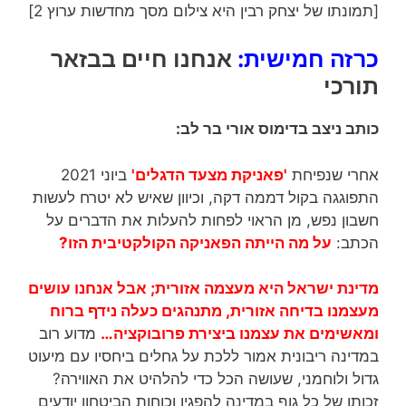
[תמונתו של יצחק רבין היא צילום מסך מחדשות ערוץ 2]
כרזה חמישית:
אנחנו חיים בבזאר
תורכי
כותב ניצב בדימוס אורי בר לב:
אחרי שנפיחת
'פאניקת מצעד הדגלים'
ביוני 2021
התפוגגה בקול דממה דקה, וכיוון שאיש לא יטרח לעשות
חשבון נפש, מן הראוי לפחות להעלות את הדברים על
הכתב:
על מה הייתה הפאניקה הקולקטיבית הזו?
מדינת ישראל היא מעצמה אזורית; אבל אנחנו עושים
מעצמנו בדיחה אזורית, מתנהגים כעלה נידף ברוח
ומאשימים את עצמנו ביצירת פרובוקציה…
מדוע רוב
במדינה ריבונית אמור ללכת על גחלים ביחסיו עם מיעוט
גדול ולוחמני, שעושה הכל כדי להלהיט את האווירה?
זכותו של כל גוף במדינה להפגין וכוחות הביטחון יודעים