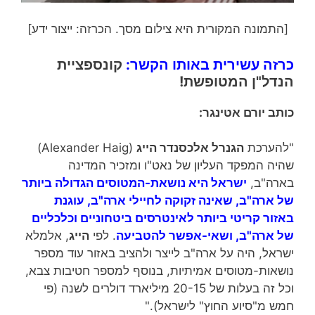
[התמונה המקורית היא צילום מסך. הכרזה: ייצור ידע]
כרזה עשירית באותו הקשר:
קונספציית
הנדל"ן המטופשת!
כותב יורם אטינגר:
"להערכת
הגנרל אלכסנדר הייג
(Alexander Haig)
שהיה המפקד העליון של נאט"ו ומזכיר המדינה
בארה"ב,
ישראל היא נושאת-המטוסים הגדולה ביותר
של ארה"ב, שאינה זקוקה לחיילי ארה"ב, עוגנת
באזור קריטי ביותר לאינטרסים ביטחוניים וכלכליים
של ארה"ב, ושאי-אפשר להטביעה
. לפי
הייג
, אלמלא
ישראל, היה על ארה"ב לייצר ולהציב באזור עוד מספר
נושאות-מטוסים אמיתיות, בנוסף למספר חטיבות צבא,
וכל זה בעלות של 20-15 מיליארד דולרים לשנה (פי
חמש מ"סיוע החוץ" לישראל)."