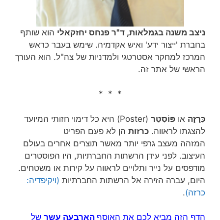
ניצב משנה בגמלאות, ד"ר פנחס יחזקאלי
הוא שותף
בחברת 'ייצור ידע' ואיש אקדמיה. שימש בעבר כראש
המרכז למחקר אסטרטגי ולמדניות של צה"ל. הוא העורך
הראשי של אתר זה.
* * *
כְּרָזָה
או
פּוֹסְטֶר
(Poster) היא כל דימוי חזותי המיועד
להצגתו לראווה.
כרזות
הן לא פעם הפריט
המזהה מעצב גרפי יותר מאשר תוצרים אחרים בעולם
העיצוב. לפני עידן הרשתות החברתיות, היו הפוסטרים
מודפסים על נייר ותלויים לראווה על קירות או משטחים.
היום, עברה הזירה אל הרשתות החברתיות
(ויקיפדיה:
כרזה)
.
הדף הזה מביא לכם את האוסף
הארבעה עשר
של