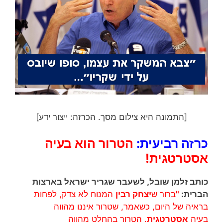
[התמונה היא צילום מסך. הכרזה: ייצור ידע]
כרזה רביעית:
הטרור הוא בעיה
אסטרטגית!
כותב זלמן שובל, לשעבר שגריר ישראל בארצות
הברית:
"
ברור ש
יצחק רבין
המנוח לא צדק, לפחות
בראיה של היום, כשאמר, שטרור איננו מהווה
בעיה
אסטרטגית
. הטרור בהחלט מהווה