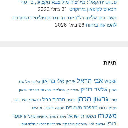
פנחס יחזקאלי: מיליציה מול צבא מקצועי, בין סף
הכאוס לקיפאון בירוקרטי
31 ביולי 2026
משה כהן אליה: רל"ביזם: התנגדות פוליטית שהופכת
להפרעה בזהות
28 ביולי 2026
תגיות
אבי הראל
אלי בר און
איראן
WOKE
אליטת
אליטה
אלעד רזניק
ההון
אסלאם
ארצות הברית
גדעון
אמציה חן
גרשון הכהן
חרבות ברזל
יאיר רגב
שניר
טראמפ
חמאס
מהפכה משטרית
מנהיגות
ישראל
כרזות
מחאה
מלחמה
משטרה
עופר
משטרת ישראל
נתניהו
ניתוח רשתות ארגוניות
בורין
עוצמה
עזה
פלסטינים
עמר דנק
פוליטיקה
פיל בחנות חרסינה