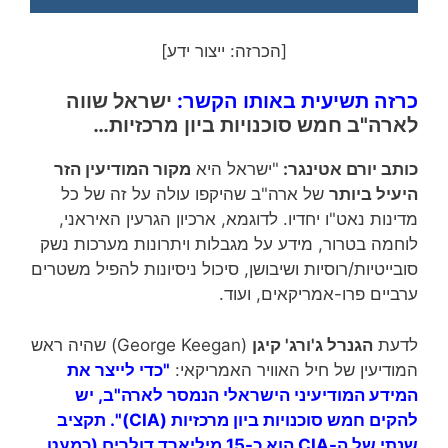
[הכרזה: ייצור ידע]
כרזה תשיעית באותו הקשר:
ישראל שווה
לארה"ב חמש סוכנויות ביון מרכזיות…
כותב יורם אטינגר:
"ישראל היא
מקור המודיעין הזר
היעיל ביותר
של ארה"ב שהיקפו עולה על זה של כל
מדינות נאט"ו יחדיו. לדוגמא, ארכיון הגרעין האיראני,
לוחמה בטרור, מידע על מגבלות ויתרונות מערכות נשק
סובייטיות/רוסיות ושיבושן, סיכול ניסיונות להפיל משטרים
ערביים פרו-אמריקאים, ועוד.
לדעת
הגנרל ג'ורג' קיגן
(George Keegan) שהיה ראש
המודיעין של חיל האוויר האמריקאי:
"כדי לייצר את
המידע המודיעיני הישראלי הנמסר לארה"ב,
יש
להקים חמש סוכנויות ביון מרכזיות
(
CIA
)". תקציב
שנתי של ה-
CIA
הוא כ-15 מיליארד דולרים (כמעט