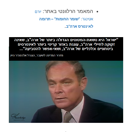
המאמר הרלוונטי באתר:
יורם
אטינגר:
“שומר החומות” – תרומה
.
לאינטרס ארה”ב