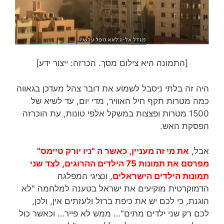
[התמונה היא צילום מסך. הכרזה: ייצור ידע]
היה זה בלתי ניסבל לשמוע את דובר צהל מעדכן בגאווה
כמה מטרות תקף חיל האוויר, מדי יום, עד לשיא של
1500 מטרות ופצצות במשקל אלפי טונות, עת הוכרזה
הפסקת האש.
אבל,
את מי זה מעניין, כאשר ה "ניו יורק טיימס"
מפרסם את תמונות 75 הילדים ההרוגים, לצד שני
תמונות הילדים הישראלים
, ונציגי המפלגה
הדמוקרטית מוקיעים את ישראל בטענה למלחמה "לא
הוגנת, כי לכם יש את כיפת ברזל ולעזתים אין, ולכן,
לכם רק שני ילדים מתים"… ממש לא פייר… וכאשר כול