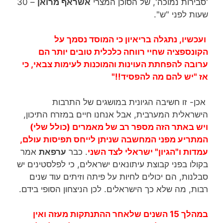
'סבירות נמוכה', של הסוכן המצרי
אשראף מרואן
– 30
שעות לפני "ש".
ועכשיו, נתגלה בריאיון כי המוסד נסמך על
הקונספציה שחיי רווחה כלכלית טובים יותר הם
ערובה להפחתת העוינות והמוכנות לעימות צבאי, כי
אז "יש להם מה להפסיד!!"
אכן- זו חשיבה הגיונית במושגים של התרבות
הישראלית המערבית, אבל אנחנו חיים במזרח התיכון,
ויש באתר הזה מספר רב של מאמרים (כולל שלי)
המתריע מפני המחשבה שניתן לייחס תפיסות עולם,
עמדות ו"הגיון" ישראלי לצד השני
. כבר
ערפאת
אמר
בקולו בפני קבוצת עיתונאים ישראלים, כי לפלסטינים יש
סבלנות, הם יכולים לחיות על פיתה וזיתים עוד שנים
רבות, מה שלא כך הישראלים. לכן הניצחון הסופי בידם.
במהלך 15 השנים שלאחר ההתנתקות מעזה ואין