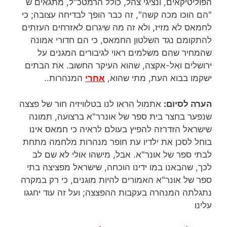
הפוליטיקאים, ונציגי צהל, כולל הרמטכ"ל, מתגאים ש
"הם הוכו מכה קשה", זה כבר הופך לבדיחה עצובה; כי
לחמאס לא מזיז, ולא זה מה שיגרום לאזרחים העזתים
להתקומם נגד השלטון החמאס, כי הם חדורי אמונה
שהמחיר שהם משלמים ראוי לגיבורים המגנים על
ירושלים ואל-אקצה, שהוא העיקר החשוב. את הבתים
ישקמו בבוא העת, מתי שהוא,
אחרי
המנהרות..
הערה לסיום:
אתמול הראו לנו בטלוויזיה חור של פצצה
שנפער בחצר בית ספר של אונרר"א ברצועה, תמונה
שישראל הזדרזה להפיץ בעולם לראיה כי חמאס אינו
בוחל לסכן את ילדיו עת חופר מנהרות מלחמה מתחת
לבתי ספר של אונר"א. אבל, מישהו אולי לא שם לב
לכך, שהבאנו במו ידינו הוכחה, שישראל מפציצה בתי
ספר של אונר"א האמורים להיות מוגנים, כי רק במקרה
נתגלתה המנהרה בעקבות ההפצצה; ועל זה עוד יחגגו
עלינו