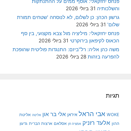
פנחס יחזקאלי: אוסף ממים על ההתנתקות
והשלכותיה
31 ביולי 2026
גרשון הכהן: כן לשלום, לא לנוסחה 'שטחים תמורת
שלום'
31 ביולי 2026
פנחס יחזקאלי: מיליציה מול צבא מקצועי, בין סף
הכאוס לקיפאון בירוקרטי
31 ביולי 2026
משה כהן אליה: רל"ביזם: התנגדות פוליטית שהופכת
להפרעה בזהות
28 ביולי 2026
תגיות
אבי הראל
אלי בר און
איראן
WOKE
אליטת
אליטה
אלעד רזניק
ההון
אסלאם
ארצות הברית
גדעון
אמציה חן