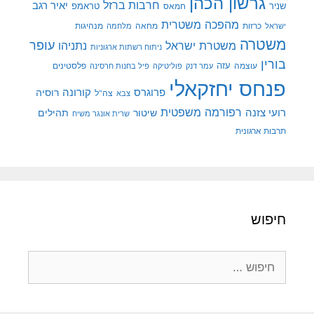
גרשון הכהן
חרבות ברזל
יאיר רגב
שניר
טראמפ
חמאס
מהפכה משטרית
מנהיגות
ישראל
כרזות
מחאה
מלחמה
משטרה
עופר
משטרת ישראל
נתניהו
ניתוח רשתות ארגוניות
בורין
עוצמה
עזה
פלסטינים
עמר דנק
פוליטיקה
פיל בחנות חרסינה
פנחס יחזקאלי
קורונה
פרוגרס
רוסיה
צה"ל
צבא
רפורמה משפטית
רועי צזנה
שיטור
תהילים
שרית אונגר משיח
תרבות ארגונית
חיפוש
חיפוש: