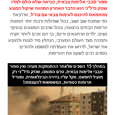
ספור סבבי אלימות צבאית, כנראה שלא כולם למדו
שנזק נדל"ני הוא הדבר האחרון המהווה שיקול המונע
מהחמאס להיכנס לעימות צבאי עם צה"ל
, אדרבא!!
כפי שמוכח שוב ושוב, ככול שגדולות ורבות יותר תמונות
הריסות הבתים ברצועה; וככול שרבים הנפגעים (בעיקר
נשים, ילדים ועיתונאים זרים); כך הם זוכים ליותר יוקרה
ותמיכה מצד העולם המערבי, הנחלץ מיד לגנות ולהוקיע
את ישראל, לדרוש את העמדתה למשפט ולהזרים
כספים רבים לשקם את ההריסות.