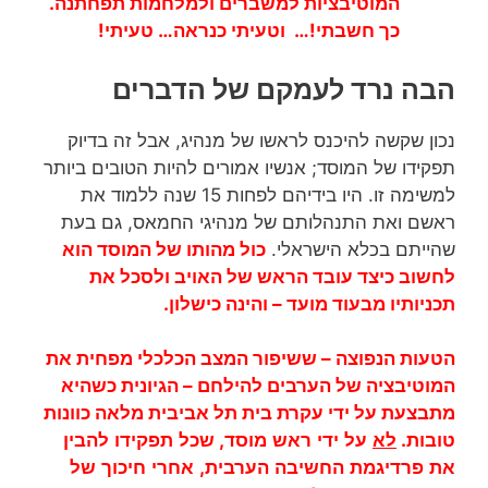
המוטיבציות למשברים ולמלחמות תפחתנה.
כך חשבתי!… וטעיתי כנראה… טעיתי!
הבה נרד לעמקם של הדברים
נכון שקשה להיכנס לראשו של מנהיג, אבל זה בדיוק
תפקידו של המוסד; אנשיו אמורים להיות הטובים ביותר
למשימה זו. היו בידיהם לפחות 15 שנה ללמוד את
ראשם ואת התנהלותם של מנהיגי החמאס, גם בעת
שהייתם בכלא הישראלי.
כול מהותו של המוסד הוא
לחשוב כיצד עובד הראש של האויב ולסכל את
תכניותיו מבעוד מועד – והינה כישלון.
הטעות הנפוצה – ששיפור המצב הכלכלי מפחית את
המוטיבציה של הערבים להילחם – הגיונית כשהיא
מתבצעת על ידי עקרת בית תל אביבית מלאה כוונות
טובות.
לא
על
ידי
ראש
מוסד, שכל
תפקידו
להבין
את
פרדיגמת
החשיבה
הערבית,
אחרי
חיכוך
של