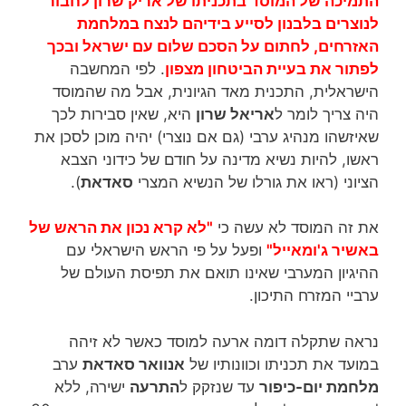
התמיכה של המוסד בתכניתו של אריק שרון לחבור
לנוצרים בלבנון לסייע בידיהם לנצח במלחמת
האזרחים
, לחתום על הסכם שלום עם ישראל ובכך
לפתור את בעיית הביטחון מצפון
. לפי המחשבה
הישראלית, התכנית מאד הגיונית, אבל מה שהמוסד
היה צריך לומר ל
אריאל שרון
היא, שאין סבירות לכך
שאיזשהו מנהיג ערבי (גם אם נוצרי) יהיה מוכן לסכן את
ראשו, להיות נשיא מדינה על חודם של כידוני הצבא
הציוני (ראו את גורלו של הנשיא המצרי
סאדאת
).
את זה המוסד לא עשה כי
"לא קרא נכון את הראש של
באשיר ג'ומאייל"
ופעל על פי הראש הישראלי עם
ההיגיון המערבי שאינו תואם את תפיסת העולם של
ערביי המזרח התיכון.
נראה שתקלה דומה ארעה למוסד כאשר לא זיהה
במועד את תכניתו וכוונותיו של
אנוואר סאדאת
ערב
מלחמת יום-כיפור
עד שנזקק ל
התרעה
ישירה, ללא