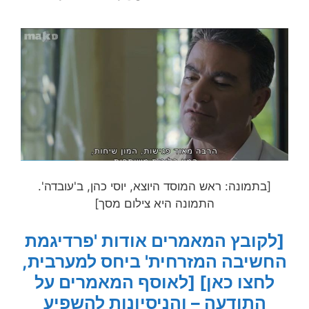
[בתמונה: ראש המוסד היוצא, יוסי כהן, ב'עובדה'.
התמונה היא צילום מסך]
[לקובץ המאמרים אודות 'פרדיגמת
החשיבה המזרחית' ביחס למערבית,
לחצו כאן]
[לאוסף המאמרים על
התודעה – והניסיונות להשפיע