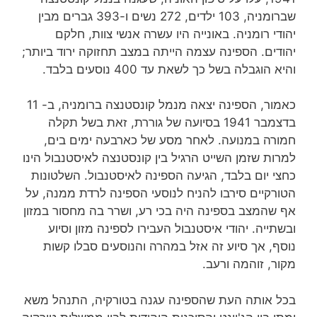
שברומניה, 103 ילדים, 272 נשים ו-393 גברים מבין
יהודי רומניה. באונייה היו עשרה אנשי צוות, חלקם
יהודים. הספינה עצמה הייתה במצב תחזוקה ירוד ביותר;
והיא הוגבלה בשל כך לשאת עד 400 נוסעים בלבד.
כאמור, הספינה יצאה מנמל קונסטנצה ברומניה, ב- 11
בדצמבר 1941 בסיועה של גוררת, זאת בשל תקלה
חמורה במנועה. לאחר מסע של כארבעה ימים בים,
למרות שזמן השייט הרגיל בין קונסטנצה לאיסטנבול הינו
כחצי יום בלבד, הגיעה הספינה לאיסטנבול. השלטונות
הטורקיים סירבו להניח לנוסעי הספינה לרדת ממנה, על
אף שהמצב בספינה היה בכי רע, ושרר בה מחסור במזון
ובשתייה. יהודי איסטנבול העבירו לספינה מזון וסיוע
נוסף, אך סיוע זה אזל במהרה והנוסעים סבלו קשות
מקור, זוהמה ורעב.
בכל אותה העת שהספינה עגנה בטורקיה, התנהל משא