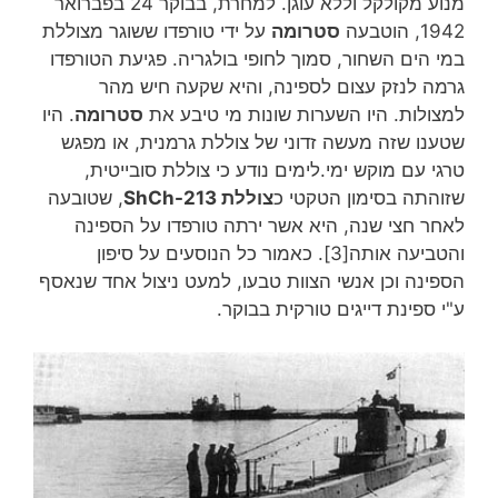
מנוע מקולקל וללא עוגן. למחרת, בבוקר 24 בפברואר
1942, הוטבעה
סטרומה
על ידי טורפדו ששוגר מצוללת
במי הים השחור, סמוך לחופי בולגריה. פגיעת הטורפדו
גרמה לנזק עצום לספינה, והיא שקעה חיש מהר
למצולות. היו השערות שונות מי טיבע את
סטרומה
. היו
שטענו שזה מעשה זדוני של צוללת גרמנית, או מפגש
טרגי עם מוקש ימי.לימים נודע כי צוללת סובייטית,
שזוהתה בסימון הטקטי כ
צוללת ShCh-213
, שטובעה
לאחר חצי שנה, היא אשר ירתה טורפדו על הספינה
והטביעה אותה[3]. כאמור כל הנוסעים על סיפון
הספינה וכן אנשי הצוות טבעו, למעט ניצול אחד שנאסף
ע"י ספינת דייגים טורקית בבוקר.