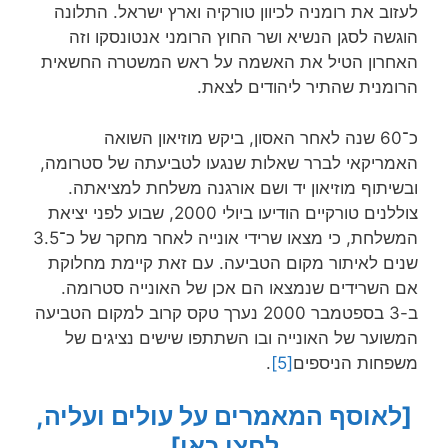
לעזוב את רומניה לכיוון טורקיה וארץ ישראל. התלונה
הוגשה לסגן הנשיא ושר החוץ הרומני אנטונסקו וזה
האחרון הטיל את האשמה על ראש המשטרה החשאית
הרומנית שהתיר ליהודים לצאת.
כ־60 שנה לאחר האסון, ביקש מוזיאון השואה
האמריקאי לברר שאלות שנגעו לטביעתה של סטרומה,
ובשיתוף מוזיאון יד ושם אורגנה משלחת למציאתה.
צוללנים טורקיים הודיעו ביולי 2000, שבוע לפני יציאת
המשלחת, כי מצאו שרידי אונייה לאחר מחקר של כ־3.5
שנים לאיתור מקום הטביעה. עם זאת קיימת מחלוקת
אם השרידים שנמצאו הם אכן של האונייה סטרומה.
ב-3 בספטמבר 2000 נערך טקס קרוב למקום הטביעה
המשוער של האונייה ובו השתתפו שישים נציגים של
משפחות הניספים
[5]
.
[לאוסף המאמרים על עולים ועליה,
לחצו כאן]