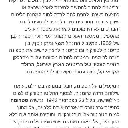
ומתן בין הג'וינט והסוכנות היהודית לבין ממשלות טורקיה
ובריטניה להתיר לנוסעים להיכנס לארץ ישראל או
כהצעת פשרה, להניח להם לרדת לחוף למחנה פליטים
שיוכן עבורם. הטורקים סירבו להתיר לנוסעים לרדת
והבריטים לא היו מוכנים לקזז את מספר העולים
מהספינה ממספר העולים המותר לפי חוקי הספר הלבן
של 1939. במקביל התנהל משא ומתן נוסף, בין
בריטניה לטורקיה ובו בריטניה לחצה להשיב את הספינה
חזרה לרומניה, במטרה לחסום ניסיונות עלייה מהבלקן.
הנציב העליון של בריטניה בארץ ישראל, הרולד
מק-מייקל
, הציג עמדה נוקשה ובלתי מתפשרת.
המעפילים על הספינה, חבלו במנועה בכדי למנוע את
שילוחם חזרה לרומניה. לבסוף החליטו הטורקים לשים
קץ לפרשה. בליל 23 בפברואר 1942 נקשרה
סטרומה
לספינת גרר טורקית שגררה אותה ללב ים, אל מחוץ
למים הטריטוריאליים הטורקיים, והותירה אותה שם בלא
מזון ומים, על מאות האנשים שהצטופפו על סיפונה, עם