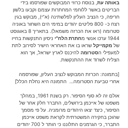
באותה עת
, בנוסח כרוזי המבוקשים שפורסמו בידי
הבריטים באשר ללוחמי המחתרות עצמם וקבעו בלשון
חריפה, כי הנציב העליון לפלשתינה (א"י), מבוקש בגין
רצח כ- 800 פליטים יהודים במימי הים השחור באוניה
סטרומה (ראו את הכרזה משמאל). בתאריך 8 באוגוסט
1944 ערכו אנשי מ
חתרת הלח"י
ניסיון התנקשות בחייו
של
מקמייקל
שראו בו את האחראי הישיר לסירוב לתת
למעפילי ה
סטרומה
להיכנס לארץ ישראל, אך הוא
הצליח לשרוד את ההתנקשות.
[בתמונה: הכרזת המבוקש לנציב העליון, שפורסמה
אחרי טביעת הסטרומה… התמונה היא נחלת הכלל]
אולם זה לא סוף הסיפור. רק בשנת 1961, במהלך
משפטו של אייכמן בירושלים, התברר חלק אחר של
הסיפור, כיצד יצאו היהודים מרומניה. על פי מסמך
שהוכן בחקירה המשטרתית לקראת משפט אייכמן
התברר, כי הגרמנים התלוננו כי הותר ל 700 יהודים