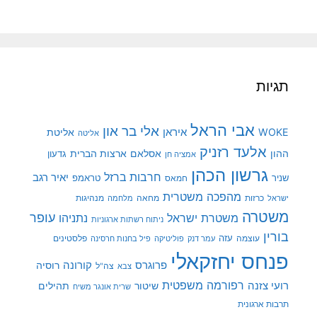
תגיות
אבי הראל
אלי בר און
איראן
WOKE
אליטת
אליטה
אלעד רזניק
ההון
אסלאם
ארצות הברית
גדעון
אמציה חן
גרשון הכהן
חרבות ברזל
יאיר רגב
שניר
טראמפ
חמאס
מהפכה משטרית
מנהיגות
ישראל
כרזות
מחאה
מלחמה
משטרה
עופר
משטרת ישראל
נתניהו
ניתוח רשתות ארגוניות
בורין
עוצמה
עזה
פלסטינים
עמר דנק
פוליטיקה
פיל בחנות חרסינה
פנחס יחזקאלי
קורונה
פרוגרס
רוסיה
צה"ל
צבא
רפורמה משפטית
רועי צזנה
שיטור
תהילים
שרית אונגר משיח
תרבות ארגונית