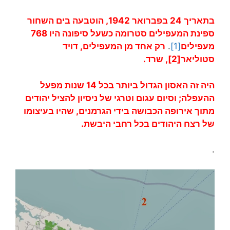
בתאריך 24 בפברואר 1942, הוטבעה בים השחור
ספינת המעפילים סטרומה כשעל סיפונה היו 768
מעפילים
[1]
.
רק אחד מן המעפילים, דויד
סטוליאר
[2]
, שרד.
היה זה האסון הגדול ביותר בכל 14 שנות מפעל
ההעפלה; וסיום עגום וטרגי של ניסיון להציל יהודים
מתוך אירופה הכבושה בידי הגרמנים, שהיו בעיצומו
של רצח היהודים בכל רחבי היבשת.
.