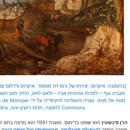
[בתמונה: איקרוס. יצירתו של ג'וס דה מומפר. איקרוס ודדלוס עפי
מגביה עוף – למרות אזהרות אביו – ולאט לאט, התיך חום השמש
Commons להפצה, תחת רישיון זהה, גרסה: CC BY-SA 3.0]
הרן פינשטין
הוא שופט בדימוס. משנת 1991
מחבר הספר
"הגמילה מהגלימה. מרשימותיו של שופט בעיר 