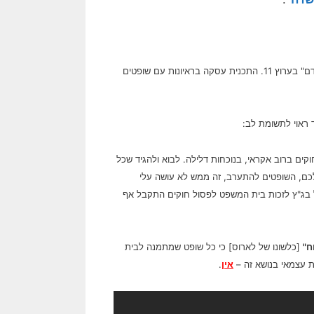
אני מודה כי שיקול של שלוות הנפש מנע ממני לצפות אמש בתכנית "שופטים בשר ודם" בערוץ 11. התכנית עסקה בראיונות עם שופטים
ראוי לתשומת לב:
ים ברוב אקראי, בנוכחות דלילה. לבוא ולהגיד שכל
כם, השופטים להתערב, זה ממש לא עושה עלי
ל בג"ץ לזכות בית המשפט לפסול חוקים התקבל אף
ח"
[כלשונו של לארוס] כי כל שופט שמתמנה לבית
ת עצמאי בנושא זה –
אין
.