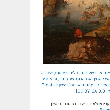
ם, אך בשל גבהות ליבו ופזיזותו, איקרוס
 להתיך את הדונג של כנפיו, והוא נפל
מטה אל מותו. נוצרה והועלתה לויקיפדיה על ידי Joos de Momper. קובץ זה הוא בעל רישיון Creative
 הוא מרצה בחוג לקרימינולוגיה באוניברסיטת בר אילן.
שדה"
.