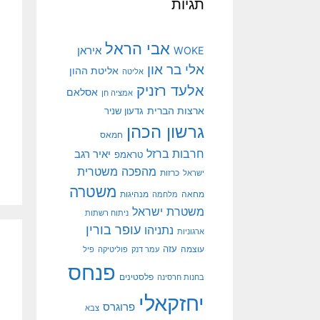
תגיות
אבי הראל
איראן
WOKE
אלי בר און
אליטת ההון
אליטה
אלעד רזניק
אסלאם
אמציה חן
ארצות הברית
גדעון שניר
גרשון הכהן
חמאס
חרבות ברזל
יאיר רגב
טראמפ
מהפכה משטרית
ישראל
כרזות
משטרה
מנהיגות
מחאה
מלחמה
משטרת ישראל
ניתוח רשתות
עופר בורין
נתניהו
ארגוניות
עוצמה
עזה
עמר דנק
פוליטיקה
פיל
פנחס
פלסטינים
בחנות חרסינה
יחזקאלי
פרוגרס
צבא