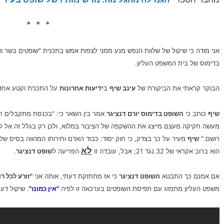
* * *
בדימוס של בית המשפט העליון.
הבוקר קראתי את הביקורת של
עינב שיף
ב
ידיעות אחרונות
על התכנית וקטע אחד 
שיף
כותב כי
השופט בדימוס יורם דנציגר
אמר בין השאר כי:
"בכנסת מתקבלים חוק
מעשה חקיקה מעצם מייצג את ההשקפה של הציבור במלוא, ולכן רק בגלל זה אל ל
רושם."
שיף
מעיר על כך בצדק, כי חוק יסוד: כבוד האדם וחירותו המהווה בסיס ש
לא
הוא ברוב אקראי של 32 נגד 21; אבל, עובדה זו
הפריעה ל
שופט דנציגר
.
אם אמנם כך התבטא
השופט דנציגר
כי אז מתחזקת דעתי, אותה אני
"זורע לכל רו
משפט העליון מתמזג עם תפיסת השופטים בערכאה זו לפיה
"אין כמונו"
.
שיקול דע