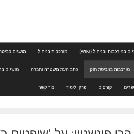
ם במורכבות ובניהול (WIKI)
מורכבות בניהול
מושגים בביטחון ל
מורכבות באכיפת חוק
כתב העת משטרה וחברה
מושגים בחינוך
פרים
קורסים
פרקי לימוד
צור קשר
הרן פינשטין: על 'שופטים ב