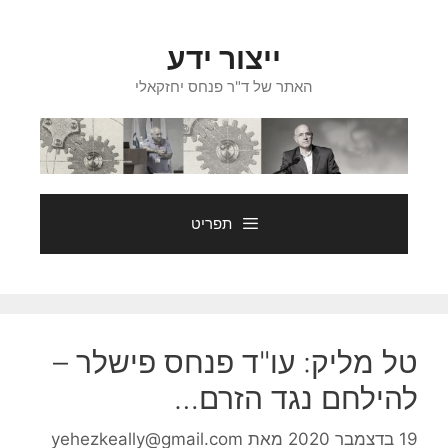
דלג
תוכן
ייצור ידע
האתר של ד"ר פנחס יחזקאלי
תפריט
טל מליק: עו"ד פנחס פישלר –
להילחם נגד הזרם…
19 בדצמבר 2020
מאת
yehezkeally@gmail.com