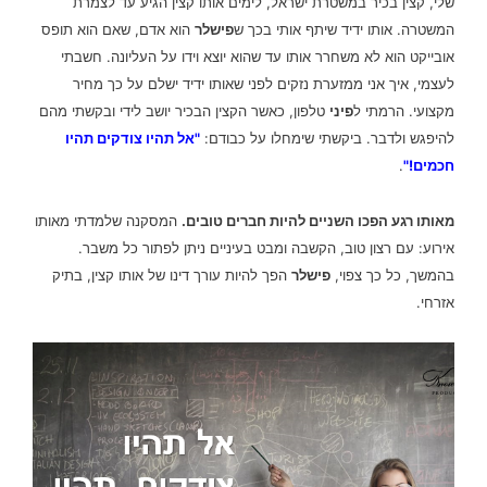
שלי, קצין בכיר במשטרת ישראל, לימים אותו קצין הגיע עד לצמרת
המשטרה. אותו ידיד שיתף אותי בכך ש
פישלר
הוא אדם, שאם הוא תופס
אובייקט הוא לא משחרר אותו עד שהוא יוצא וידו על העליונה. חשבתי
לעצמי, איך אני ממזערת נזקים לפני שאותו ידיד ישלם על כך מחיר
מקצועי. הרמתי ל
פיני
טלפון, כאשר הקצין הבכיר יושב לידי ובקשתי מהם
להיפגש ולדבר. ביקשתי שימחלו על כבודם:
"אל תהיו צודקים תהיו
חכמים!"
.
מאותו רגע הפכו השניים להיות חברים טובים.
המסקנה שלמדתי מאותו
אירוע: עם רצון טוב, הקשבה ומבט בעיניים ניתן לפתור כל משבר.
בהמשך, כל כך צפוי,
פישלר
הפך להיות עורך דינו של אותו קצין, בתיק
אזרחי.