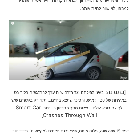
עולם. ומצד שני אמר הפילוסוף הגדול
סוקרטס
, חיים שאינם עומדים
למבחן, לא שווה לחיות אותם.
[בתמונה:
בעיני להילחם נגד הזרם שווה ערך להתנגשות בקיר בטון
במהירות של 120 קמ"ש. והסיכוי שתצא בחיים… תלוי רק בקשרים שיש
Smart Car
לך עם בורא עולם… צילום מסך מסרטון היו טיוב:
Crashes Through Wall
]
לפני 15 שנה שנה, פלוס מינוס,
פיני
נכנס חזיתית (מקצועית) בידיד טוב