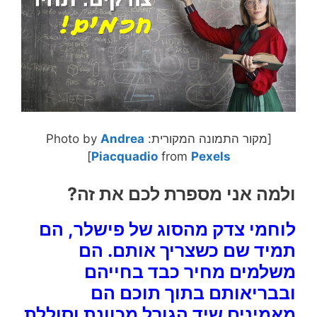
[מקור התמונה המקורית: Photo by
Andrea
]
Piacquadio
from
Pexels
ולמה אני מספרת לכם את זה?
לוחמי צדק מהסוג של פישלר, הם
תמיד שם כשצריך אותם. הם
משלמים מחיר כבד בחייהם
ובבריאותם בתוך תוכם הם
מאמינים שיד הגורל מכוונת וסוללת