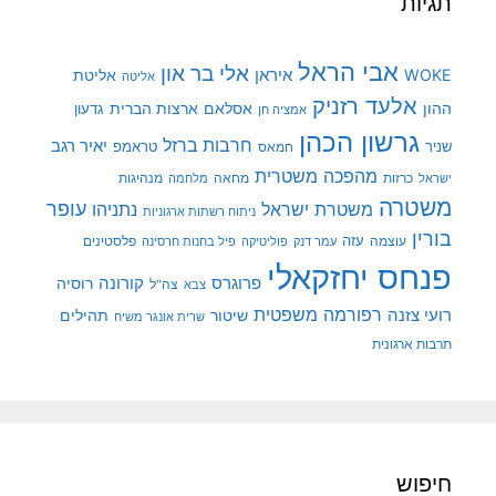
תגיות
אבי הראל
אלי בר און
איראן
WOKE
אליטת
אליטה
אלעד רזניק
ההון
אסלאם
ארצות הברית
גדעון
אמציה חן
גרשון הכהן
חרבות ברזל
יאיר רגב
שניר
טראמפ
חמאס
מהפכה משטרית
מנהיגות
ישראל
כרזות
מחאה
מלחמה
משטרה
עופר
משטרת ישראל
נתניהו
ניתוח רשתות ארגוניות
בורין
עוצמה
עזה
פלסטינים
עמר דנק
פוליטיקה
פיל בחנות חרסינה
פנחס יחזקאלי
קורונה
פרוגרס
רוסיה
צה"ל
צבא
רפורמה משפטית
רועי צזנה
שיטור
תהילים
שרית אונגר משיח
תרבות ארגונית
חיפוש