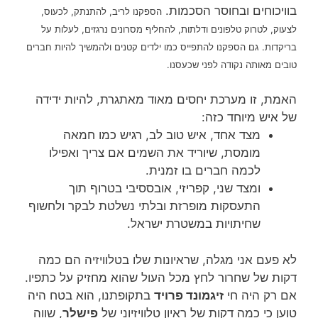
בוויכוחים ובחוסר הסכמות.
הספקנו לריב, להתנתק, לכעוס,
לצעוק, לטרוק טלפונים ודלתות, להחליף מסרונים נרגזים, לעלות על
בריקדות. גם הספקנו להתפייס כמו ילדים קטנים ולהמשיך להיות חברים
טובים מאותה נקודה לפני שכעסנו.
האמת, זו מערכת יחסים מאוד מאתגרת, להיות ידידה
של איש מיוחד כזה:
מצד אחד, איש טוב לב, רגיש כמו חמאה
מומסת, שיוריד את השמים אם צריך ואפילו
לכמה חברים בו זמנית.
ומצד שני, קפריזי, אובססיבי בטרוף תוך
התעסקות מופרזת ובלתי נשלטת לבקר ולחשוף
שחיתויות במשטרת ישראל.
לא פעם אני מגלה, שראיונות שלו בטלוויזיה הם כמה
דקות של שחרור לחץ מכל העול שהוא מחזיק על כתפיו.
אם רק היה חי
זיגמונד פרויד
בתקופתנו, הוא בטח היה
טוען כי כמה דקות של ראיון טלוויזיוני של
פישלר
, שווה