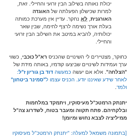
יכולת נאותה בשילוב הבין זרועי והחיילי. זאת,
למרות שכישלון הפעלתה של
האוגדה
האורגנית
,
לא
נחקר. עדיין אין מערכת כמותה
בעלת אורך נשימה לרצף לחימה, שבין שאר
יכולותיה, להביא במיטב את השילוב הבין זרועי
והחיילי.
כחוקר, מצטיירים לי השינויים שהכניס
רא"ל כוכבי
, כשווי
ערך ועמידות לשינויים שביצעו קודמיו, באותה מידת של
"הצלחה"
. אלא אם יעשה
כמעשה
דוד בן גוריון ז"ל
:
לאחר שידע שאיננו יודע. הכניס עצמו ל
"סמינר ביטחון"
ולמד
.
יתנתק הרמטכ"ל מעיסוקיו, ויתמקד במלחמות
ובלקחיהם. פתח תקווה ומעבר בטוח, לשדרוג צה"ל
ממיליציה לצבא נחוש ומיומן!
[בתמונה משמאל למעלה: "יתנתק הרמטכ"ל מעיסוקיו