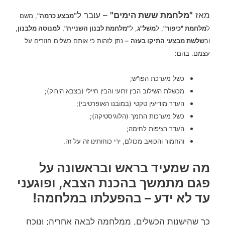
מאז
"מלחמת ששת הימים"
– עובר ל
מבצע כרמה"
, משם
"
ל
מלחמת "כיפור"
, ל
משל"ג
, ל
"מלחמת לבנון השנייה"
,
למנוסה מלבנון
,
וב
שלשת מבצעי התיקו בעזה
– נתן לזהות כי אותם כשלים חוזרים על
עצמם. בהם:
כשל מערכת הפו"ש;
מכשלת השילוב הבין זרועי והבין חיילי (בצבא הירוק);
העדר מודיעין טקטי (במובנו האופרטיבי);
כשל מערכות התמך (הלוגיסטיקה);
העדר רציפות לחימה;
והחמור והכואב מכולם, ירי כוחותינו זה על זה.
מה שמעיד בראש ובראשונה על
פגם מתמשך בהכנת הצבא, ופוגעני
עד לא ידע – בהפעלתו במלחמה!
כך שהישנות הכשלים, ממלחמה לבאה אחריה; ונוכח