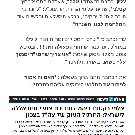
עליון. כתבה מ
"אתר וואלה"
, שעסקה בתרגיל
"חץ
קטלני"
, שנועד על פי הגדרת הרמטכ"ל: "לחבר בין
ה"כחולים" ל"ירוקים", ברקע המשקעים והקשיים עוד
מ
מלחמת לבנון השנייה
".
עוד נכתב כי " טייסי המסוקים וכוחות הנח"ל גילו
במהלכו, עד כמה
שיתוף הפעולה
חיוני!!!!. ובסיפא
צוטט מפקד מסוק שאמר:
"אני צריך שהמג"ד יסמוך
עליי כשאני באוויר, ולהיפך"
.
את הכתבה חתם ברוך בשאלה :
"האם זה אמור
לפתור את תחלואי הירוקים עליהם כתבת?".