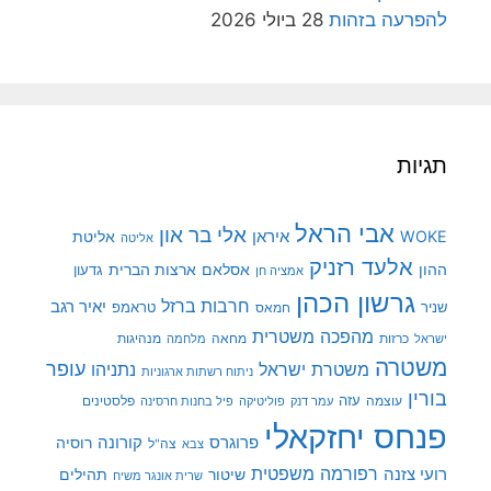
להפרעה בזהות
28 ביולי 2026
תגיות
אבי הראל
אלי בר און
איראן
WOKE
אליטת
אליטה
אלעד רזניק
ההון
אסלאם
ארצות הברית
גדעון
אמציה חן
גרשון הכהן
חרבות ברזל
יאיר רגב
שניר
טראמפ
חמאס
מהפכה משטרית
מנהיגות
ישראל
כרזות
מחאה
מלחמה
משטרה
עופר
משטרת ישראל
נתניהו
ניתוח רשתות ארגוניות
בורין
עוצמה
עזה
פלסטינים
עמר דנק
פוליטיקה
פיל בחנות חרסינה
פנחס יחזקאלי
קורונה
פרוגרס
רוסיה
צה"ל
צבא
רפורמה משפטית
רועי צזנה
שיטור
תהילים
שרית אונגר משיח