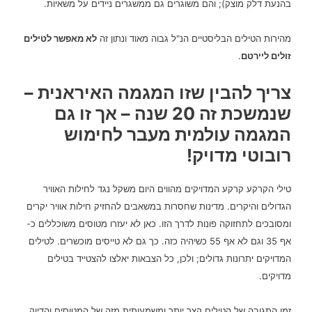
בהנעת דלק מוצק); והם משוגרים גם ממשגרים ניידים על משאיות.
מהירות הטילים הבליסטיים הנ"ל גבוה מאוד ונתון זה
לא מאפשר לטילים
זולים ליירטם
.
צריך להבין שזו המגמה האיראנית –
שנמשכת זה 20 שנה – אך זו גם
המגמה עולמית מעבר לחימוש
רובוטי מדויק!
טילי הקרקע קרקע המדויקים מהווים היום משקל נגד לחילות האוויר
הגדולים והיקרים.
מדינות שחסרות במשאבים להחזיק חילות אוויר יקרים
ומסובכים לתחזוקה פונות לדרך הזו.
כאן לא יעזרו מטוסים משוכללים כ-
אף 35 וגם לא אף 55 כשיהיה כזה.
כך גם לא טייסים מוכשרים.
לטילים
המדויקים יתרונות גדולים; ולכן, כל הצבאות יאלצו להצטייד בטילים
מדויקים.
זמן התגובה של הטילים קצר יותר ומשמעותית מזה של המטוסים והדיוק