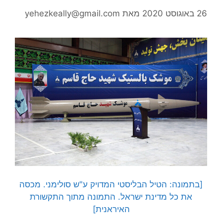
26 באוגוסט 2020
מאת
yehezkeally@gmail.com
[בתמונה: הטיל הבליסטי המדויק ע"ש סולימני. מכסה
את כל מדינת ישראל. התמונה מתוך התקשורת
האיראנית]