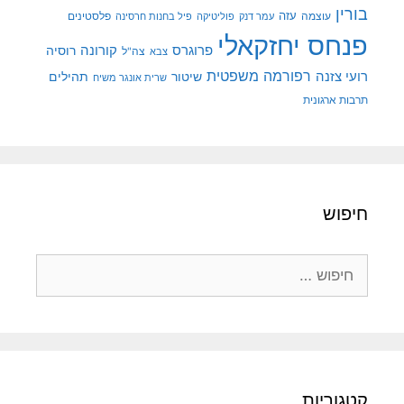
בורין
עוצמה
עזה
פלסטינים
עמר דנק
פוליטיקה
פיל בחנות חרסינה
פנחס יחזקאלי
קורונה
פרוגרס
רוסיה
צה"ל
צבא
רפורמה משפטית
רועי צזנה
שיטור
תהילים
שרית אונגר משיח
תרבות ארגונית
חיפוש
חיפוש:
קטגוריות