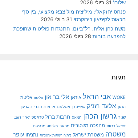
שלום'
31 ביולי 2026
פנחס יחזקאלי: מיליציה מול צבא מקצועי, בין סף
הכאוס לקיפאון בירוקרטי
31 ביולי 2026
משה כהן אליה: רל"ביזם: התנגדות פוליטית שהופכת
להפרעה בזהות
28 ביולי 2026
תגיות
אבי הראל
אלי בר און
איראן
WOKE
אליטת
אליטה
אלעד רזניק
ההון
אסלאם
ארצות הברית
גדעון
אמציה חן
גרשון הכהן
חרבות ברזל
יאיר רגב
שניר
טראמפ
חמאס
מהפכה משטרית
מנהיגות
ישראל
כרזות
מחאה
מלחמה
משטרה
עופר
משטרת ישראל
נתניהו
ניתוח רשתות ארגוניות