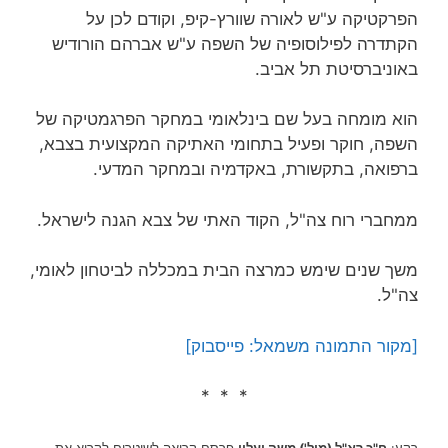
הפרקטיקה ע"ש לאורה שוורץ-קיפ, וקודם לכן על
הקתדרה לפילוסופיה של השפה ע"ש אברהם הורודיש
באוניברסיטת תל אביב.
הוא מומחה בעל שם בינלאומי במחקר הפרגמטיקה של
השפה, חוקר ופעיל בתחומי האתיקה המקצועית בצבא,
ברפואה, בתקשורת, באקדמיה ובמחקר המדעי.
ממחברי רוח צה"ל, הקוד האתי של צבא הגנה לישראל.
משך שנים שימש כמרצה הבית במכללה לביטחון לאומי,
צה"ל.
[מקור התמונה משמאל: פייסבוק]
* * *
רקע:
ח"כ רא"ל (מיל') משה יעלון
פרסם קריאה לשוטרים לקרוא את