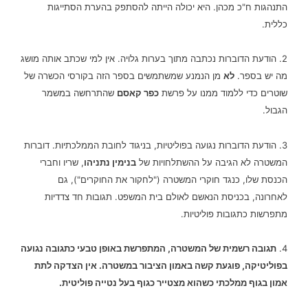
התנהגות ח"כ מכהן. היא יכולה הייתה להסתפק בהערת הסתייגות
כללית.
2. הודעת הדוברות נכתבה מתוך בערות גלויה. אין למי שכתב אותה מושג
מה יש בספר.
לא
מן הנמנע שמשתמשים בספר הזה בקורסי הכשרה של
שוטרים כדי ללמוד ממנו על פרשת
כפר קאסם
שהתרחשה במשמר
הגבול.
3. הודעת הדוברות נגועה בפוליטיות, בניגוד לחובת הממלכתיות. דוברות
המשטרה לא הגיבה על ההשתלחויות של
בנימין נתניהו
, שריו וחברי
הכנסת שלו, כנגד חוקרי המשטרה ("לחקור את החוקרים"), גם
לאחרונה, בכניסת הנאשם לאולם בית המשפט. תגובות חד צדדיות
מתפרשות כתגובות פוליטיות.
4.
תגובה רשמית של המשטרה, המתפרשת באופן טבעי כתגובה נגועה
בפוליטיקה, פוגעת קשה באמון הציבור במשטרה. אין הצדקה לתת
אמון בגוף ממלכתי כשהוא מצטייר כגוף בעל נטייה פוליטית.