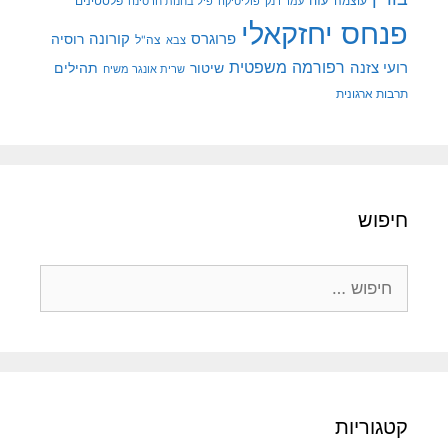
עוצמה
עזה
פלסטינים
עמר דנק
פוליטיקה
פיל בחנות חרסינה
פנחס יחזקאלי
קורונה
פרוגרס
רוסיה
צה"ל
צבא
רפורמה משפטית
רועי צזנה
שיטור
תהילים
שרית אונגר משיח
תרבות ארגונית
חיפוש
חיפוש:
קטגוריות