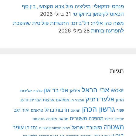
פנחס יחזקאלי: מיליציה מול צבא מקצועי, בין סף
הכאוס לקיפאון בירוקרטי
31 ביולי 2026
משה כהן אליה: רל"ביזם: התנגדות פוליטית שהופכת
להפרעה בזהות
28 ביולי 2026
תגיות
אבי הראל
אלי בר און
איראן
WOKE
אליטת
אליטה
אלעד רזניק
ההון
אסלאם
ארצות הברית
גדעון
אמציה חן
גרשון הכהן
חרבות ברזל
יאיר רגב
שניר
טראמפ
חמאס
מהפכה משטרית
מנהיגות
ישראל
כרזות
מחאה
מלחמה
משטרה
עופר
משטרת ישראל
נתניהו
ניתוח רשתות ארגוניות
בורין