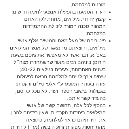
מוכנים למלחמה;
העדר הטמעה בהפעלת אמצעי לחימה חדשים;
קיצוץ יחידות מילואים, מתחת לקו האדום
המהווה סכנה חמורה ליכולת ההתמודדות
במלחמה;
פיטוריהם של מעל מאה וחמישים אלף אנשי
מילואים, והוצאתם מהמאגר של אנשי המילואים
באכ״א, דבר אשר לא מאפשר את גיוסם בשעת
חירום; ביניהם רבים מאוד שהשתחררו מצה״ל
בשנים האחרונות, צעירים בגילאים 40-22;
שיהיה צורך לגייסם למלחמה הבאה לפעולות
עזרה בעורף, המופגז ע"י אלפי טילים ורקטות;
בגבולות בישובי הספר ועוד. לא נוכל לגייסם,
בהעדר קשר איתם.
בנוסף לכל אלה, תחושה קשה של אנשי
המילואים ביחידות הקרביות, שאין בידיהם להכין
את יחידותיהם כראוי למלחמה, כתוצאה
מהתייחסות מפקדת זרוע היבשה (מז"י) ליחידות