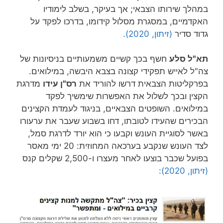
במהלך שירותו הצבאי; אך בעיקר, בשלב לימודיו
האקדמיים, במסגרת מסלול קידומו, בדרכו לפקד על
גדוד סדיר
(זיתון, 2020).
תא"ל סלע
חשף בכך קשיים משמעותיים בניסיונות של
צה"ל לאייש תפקידי קצונה בצבא היבשה, במילואים.
בפרקליטות הצבאית דרשו להוריד את
רס"ן עידו
מדרגת
הקצין ובכך לשלול את האפשרות שימשיך לפקד
במילואים. השופטים הצבאיים, בניגוד לעמדת הקצינים
הבכירים שהעידו לטובתו, דחו בשבוע שעבר את ערעורו
באשר לסוגיית העונש וקבעו כי הוא יורד לדרגת סמל,
לצד העונש שנקבע בערכאה המחוזית: 20 ימי מאסר
בפועל שכבר בוצעו לאחר מעצרו ו-2,500 שקלים קנס
(זיתון, 2020):