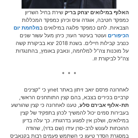
האלוף במילואים יצחק בריק
שירת בחיל השריון
כמפקד חטיבה, אוגדה וגיס וכיהן כמפקד המכללות
הצבאיות. לחם כמפקד פלוגה במילואים ב
מלחמת יום
הכיפורים
ועוטר בעיטור העוז; כיהן מעל עשור שנים
כנציב קבילות חיילים. בשנת 2018 יצא בביקורת קשה
על מוכנות צה"ל למלחמה, ונאבק באומץ, בהתנגדות
צה"ל לביקורת זו.
* * *
לאחרונה פרסם יואב זיתון באתר ynet כי "קצינים
קרביים בכירים בצבא, בהם קצין התותחנים הראשי,
תת-אלוף אבירם סלע
, טענו לאחרונה כי קצין שהורשע
בעבירות סמים יכול להמשיך לכהן בתפקיד של קצין
במילואים, ושלכן אין לפגוע בדרגותיו. כך עלה בדיון
ההוכחות לעונש לרב-סרן עידו (שם בדוי), שהודה
במסגרת הסדר טיעון כי השתמש פעמים רבות בקנאביס