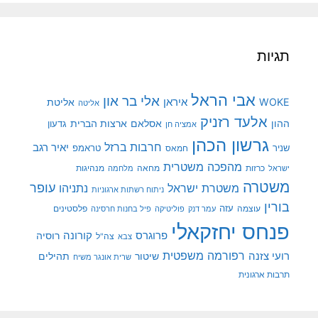
תגיות
אבי הראל
אלי בר און
איראן
WOKE
אליטת
אליטה
אלעד רזניק
ההון
אסלאם
ארצות הברית
גדעון
אמציה חן
גרשון הכהן
חרבות ברזל
יאיר רגב
שניר
טראמפ
חמאס
מהפכה משטרית
מנהיגות
ישראל
כרזות
מחאה
מלחמה
משטרה
עופר
משטרת ישראל
נתניהו
ניתוח רשתות ארגוניות
בורין
עוצמה
עזה
פלסטינים
עמר דנק
פוליטיקה
פיל בחנות חרסינה
פנחס יחזקאלי
קורונה
פרוגרס
רוסיה
צה"ל
צבא
רפורמה משפטית
רועי צזנה
שיטור
תהילים
שרית אונגר משיח
תרבות ארגונית