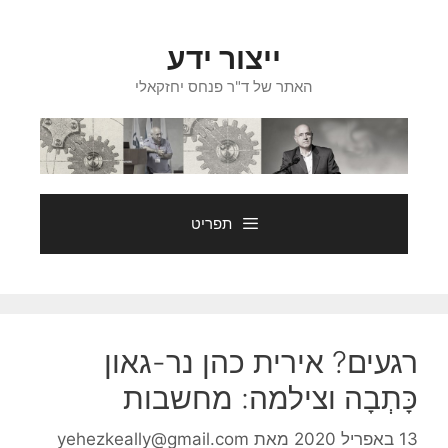
דלג
תוכן
ייצור ידע
האתר של ד"ר פנחס יחזקאלי
תפריט
רגעים? אירית כהן נר-גאון
כָּתְבָה וצילמה: מחשבות
13 באפריל 2020
מאת
yehezkeally@gmail.com