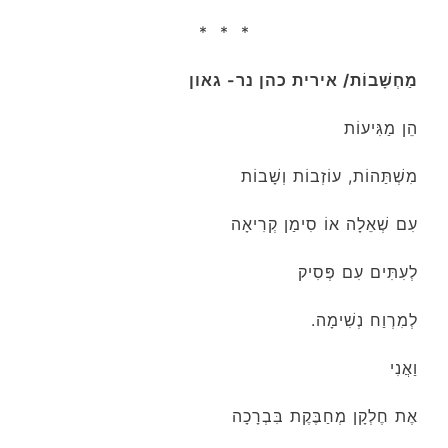
* * *
מַחְשָׁבוֹת/ אירית כהן נר- גאון
הֵן מַגִּיעוֹת
מִשְׁתַּהוֹת, עוֹזְבוֹת וְשָׁבוֹת
עִם שְׁאֵלָה אוֹ סִימַן קְרִיאָה
לְעִתִּים עִם פְּסִיק
לְמִרְוַח נְשִׁימָה.
וַאֲנִי
אֶת חֶלְקָן מְחַבֶּקֶת בִּבְרָכָה