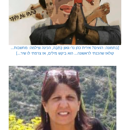
[בתמונה: רגעים? אירית כהן נר-גאון כָּתְבָה, הכינה וצילמה: מחשבות…
קולאז שהכנתי לראשונה… הוא ביקש מילים, אז צרפתי לו שיר…]