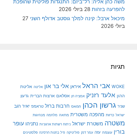
משה כהן אליה: רל"ביזם: התנגדות פוליטית שהופכת
להפרעה בזהות
28 ביולי 2026
מיכאל ארבל: קינה למלך גוסטב אדולף השני
27
ביולי 2026
תגיות
אבי הראל
אלי בר און
איראן
WOKE
אליטת
אליטה
אלעד רזניק
ההון
אסלאם
ארצות הברית
גדעון
אמציה חן
גרשון הכהן
חרבות ברזל
יאיר רגב
שניר
טראמפ
חמאס
מהפכה משטרית
מנהיגות
ישראל
כרזות
מחאה
מלחמה
משטרה
עופר
משטרת ישראל
נתניהו
ניתוח רשתות ארגוניות
בורין
עוצמה
עזה
פלסטינים
עמר דנק
פוליטיקה
פיל בחנות חרסינה