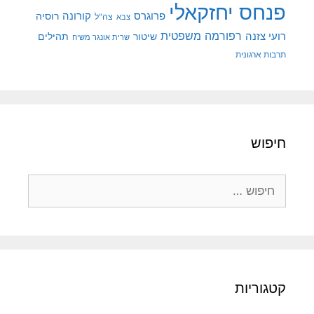
פנחס יחזקאלי
קורונה
פרוגרס
רוסיה
צה"ל
צבא
רפורמה משפטית
רועי צזנה
שיטור
תהילים
שרית אונגר משיח
תרבות ארגונית
חיפוש
חיפוש:
קטגוריות