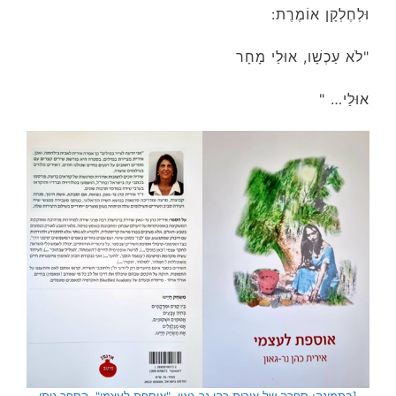
וּלְחֶלְקָן אוֹמֶרֶת:
"לֹא עַכְשָׁו, אוּלַי מָחָר
אוּלַי… "
[בתמונה: ספרה של אירית כהן נר גאון, "אוספת לעצמי". הספר ניתן